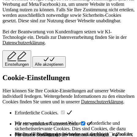
Werbung auf Meta/Facebook) zu, um unsere Website in vollem
Umfang nutzen zu können. Falls Sie Ihre Zustimmung nicht erteilen,
werden ausschließlich notwendige sowie Sicherheits-Cookies
gesetzt. Diese sind zur Nutzung dieser Webseite unabdingbar.
Bei der Beantwortung von Kundenfragen setzen wir KI-
Technologie ein. Details zur Datenverarbeitung finden Sie in der
Datenschutzerklärung
.
Einstellungen
Alle akzeptieren
Cookie-Einstellungen
Hier können Sie Ihre Cookie-Einstellungen auf unserer Website
individuell festlegen. Weitergehende Informationen zu den einzelnen
Cookies finden Sie unten und in unserer
Datenschutzerklärung
.
Erforderliche Cookies.
Wir verwenden auf unserer Webseite erforderliche und
Für ein optimales Nutzererlebnis.
sicherheitsrelevante Cookies. Dies sind Cookies, die dazu
dienen, die Nutzung der Webseite und die Navigation auf der
Mit Ihrer Einwilligung verwenden wir verschiedene Cookies,
Für unsere Statistik und die Weiterentwicklung.