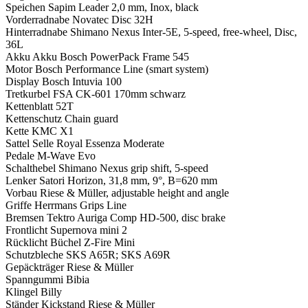
Speichen
Sapim Leader 2,0 mm, Inox, black
Vorderradnabe
Novatec Disc 32H
Hinterradnabe
Shimano Nexus Inter-5E, 5-speed, free-wheel, Disc,
36L
Akku
Akku Bosch PowerPack Frame 545
Motor
Bosch Performance Line (smart system)
Display
Bosch Intuvia 100
Tretkurbel
FSA CK-601 170mm schwarz
Kettenblatt
52T
Kettenschutz
Chain guard
Kette
KMC X1
Sattel
Selle Royal Essenza Moderate
Pedale
M-Wave Evo
Schalthebel
Shimano Nexus grip shift, 5-speed
Lenker
Satori Horizon, 31,8 mm, 9°, B=620 mm
Vorbau
Riese & Müller, adjustable height and angle
Griffe
Herrmans Grips Line
Bremsen
Tektro Auriga Comp HD-500, disc brake
Frontlicht
Supernova mini 2
Rücklicht
Büchel Z-Fire Mini
Schutzbleche
SKS A65R; SKS A69R
Gepäckträger
Riese & Müller
Spanngummi
Bibia
Klingel
Billy
Ständer
Kickstand Riese & Müller