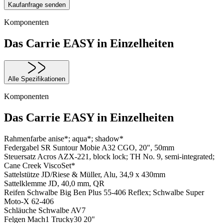
Kaufanfrage senden
Komponenten
Das Carrie EASY in Einzelheiten
Alle Spezifikationen
Komponenten
Das Carrie EASY in Einzelheiten
Rahmenfarbe
anise*; aqua*; shadow*
Federgabel
SR Suntour Mobie A32 CGO, 20", 50mm
Steuersatz
Acros AZX-221, block lock; TH No. 9, semi-integrated;
Cane Creek ViscoSet*
Sattelstütze
JD/Riese & Müller, Alu, 34,9 x 430mm
Sattelklemme
JD, 40,0 mm, QR
Reifen
Schwalbe Big Ben Plus 55-406 Reflex; Schwalbe Super
Moto-X 62-406
Schläuche
Schwalbe AV7
Felgen
Mach1 Trucky30 20"