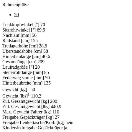
Rahmengröße
50
Lenkkopfwinkel [°]
70
Sitzrohrwinkel [°]
69,5
Nachlauf [mm]
56
Radstand [cm]
155
Tretlagerhöhe [cm]
28,5
Überstandshöhe [cm]
58
Hinterbaulänge [cm]
40,6
Gesamtlänge [cm]
209
Laufradgröße ["]
20
Steuerrohrlänge [mm]
85
Federweg vorne [mm]
50
Hinterbaubreite [mm]
135
1
Gewicht [kg]
50
1
Gewicht [lbs]
110,2
Zul. Gesamtgewicht [kg]
200
Zul. Gesamtgewicht [lbs]
440,9
Max. Gewicht Fahrer [kg]
110
Freigabe Gepäckträger [kg]
27
Freigabe Lenkertasche/Korb [kg]
nein
Kindersitzfreigabe Gepäckträger
ja