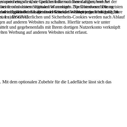
ystemen eingehen, sie speichern die von Ihnen abgerufene Art der
en speichern wir über Cookies Informationen darüber, welche
istorie oder seinem digitalen Warenkorb. Die Datenverarbeitung
bei dem nächsten Seitenaufruf anzeigen. Speicherdauer: Die meisten
r und rechtskonformer Art und Weise die Webseite zur Verfügung zu
atisch gelöscht. Einige dieser Cookies werden jedoch bis zu 2 Jahre
schwindigkeit beim Laden von Seiten, die Absprungrate und die für
isten der erforderlichen und Sicherheits-Cookies werden nach Ablauf
Abs. 1 a) DSGVO.
n auf anderen Websites zu schalten. Hierfür setzen wir unter
telt und gegebenenfalls mit Ihrem dortigen Nutzerkonto verknüpft
lten Werbung auf anderen Websites nicht erfasst.
 Mit dem optionalen Zubehör für die Ladefläche lässt sich das