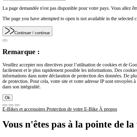
La page demandée n'est pas disponible pour votre pays. Vous allez être
The page you have attempted to open is not available in the selected co
Continuer
/ continue
Remarque :
Veuillez accepter nos directives pour l’utilisation de cookies et de Go
facilement et le plus rapidement possible les informations. Des cook
informations dans notre déclaration de protection des données. De plu
de protection. Pour cela, votre site et votre adresse IP sont envoyées à
dans son intégralité.
Ok
E-Bikes et accessoires
Protection de votre E-Bike
À propos
Vous n'êtes pas à la pointe de l