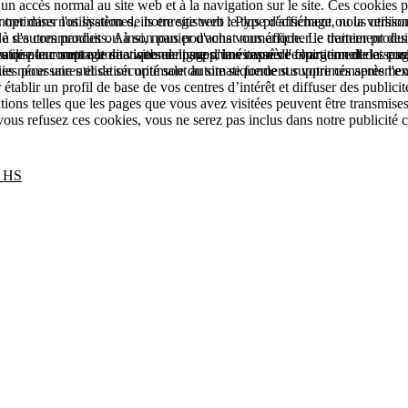
à un accès normal au site web et à la navigation sur le site. Ces cookie
rer dans nos systèmes, ils enregistrent le type d'affichage ou la versio
ptimiser l'utilisation de notre site web : Plus précisément, nous utiliso
que de ses commandes ou à son panier d'achat numérique. Le traitement des 
'autres produits. Ainsi, nous pouvons vous afficher le dernier produit 
e pour mettre le site web en ligne d'une manière fonctionnelle et conform
'utilisateur sont automatiquement supprimés après l'expiration de la sessi
es que le comptage de visites de pages, la vitesse de chargement des page
s nécessaires et de sécurité sont automatiquement supprimés après l'expi
kies pour une utilisation optimale du site se fonde sur votre consentem
établir un profil de base de vos centres d’intérêt et diffuser des publicit
s telles que les pages que vous avez visitées peuvent être transmises à
 vous refusez ces cookies, vous ne serez pas inclus dans notre publicité c
g HS