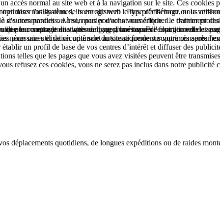
à un accès normal au site web et à la navigation sur le site. Ces cookie
rer dans nos systèmes, ils enregistrent le type d'affichage ou la versio
ptimiser l'utilisation de notre site web : Plus précisément, nous utiliso
que de ses commandes ou à son panier d'achat numérique. Le traitement des 
'autres produits. Ainsi, nous pouvons vous afficher le dernier produit 
e pour mettre le site web en ligne d'une manière fonctionnelle et conform
'utilisateur sont automatiquement supprimés après l'expiration de la sessi
es que le comptage de visites de pages, la vitesse de chargement des page
s nécessaires et de sécurité sont automatiquement supprimés après l'expi
kies pour une utilisation optimale du site se fonde sur votre consentem
établir un profil de base de vos centres d’intérêt et diffuser des publicit
s telles que les pages que vous avez visitées peuvent être transmises à
 vous refusez ces cookies, vous ne serez pas inclus dans notre publicité c
de vos déplacements quotidiens, de longues expéditions ou de raides mon