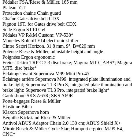
Pédalier
FSA/Riese & Müller, 165 mm
Plateau
55T
Protection chaine
Chain guard
Chaîne
Gates drive belt CDX
Pignon
19T, for Gates drive belt CDX
Selle
Ergon ST10 Gel
Pédales
VP R&M Custom; VP-538*
Manettes
Rohloff E14 electronic shifter
Cintre
Satori Horizon, 31,8 mm, 9°, B=620 mm
Potence
Riese & Müller, adjustable height and angle
Poignées
Ergon ergonomic
Freins
Tektro TRP C 2.3 disc brake; Magura MT C ABS*; Magura
MT5, disc brake*
Éclairage avant
Supernova M99 Mini Pro-45
Éclairage arrière
Supernova M99, integrated plate illumination and
brake light; Supernova TL3 Pro S, integrated plate illumination and
brake light; Supernova TL3 Pro, integrated brake light*
Garde-boue
SKS A65R; SKS A69R
Porte-bagages
Riese & Müller
Élastique
Bibia
Klaxon
Supernova horn
Béquille
Kickstand Riese & Müller
Antivol
ABUS Adaptor Chain 2.0 130 cm; ABUS Shield X+
Miroir
Busch & Müller Cycle Star; Humpert ergotec M-99 E4,
CNC*