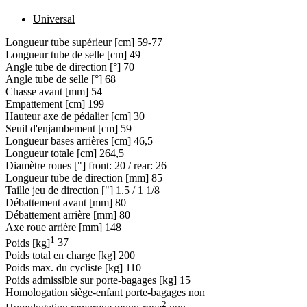
Universal
Longueur tube supérieur [cm]
59-77
Longueur tube de selle [cm]
49
Angle tube de direction [°]
70
Angle tube de selle [°]
68
Chasse avant [mm]
54
Empattement [cm]
199
Hauteur axe de pédalier [cm]
30
Seuil d'enjambement [cm]
59
Longueur bases arrières [cm]
46,5
Longueur totale [cm]
264,5
Diamètre roues ["]
front: 20 / rear: 26
Longueur tube de direction [mm]
85
Taille jeu de direction ["]
1.5 / 1 1/8
Débattement avant [mm]
80
Débattement arrière [mm]
80
Axe roue arrière [mm]
148
1
Poids [kg]
37
Poids total en charge [kg]
200
Poids max. du cycliste [kg]
110
Poids admissible sur porte-bagages [kg]
15
Homologation siège-enfant porte-bagages
non
2