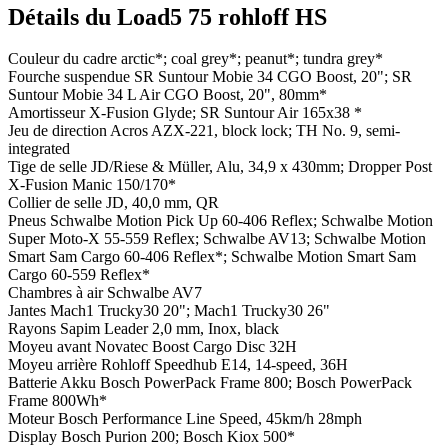
Détails du Load5 75 rohloff HS
Couleur du cadre
arctic*; coal grey*; peanut*; tundra grey*
Fourche suspendue
SR Suntour Mobie 34 CGO Boost, 20"; SR
Suntour Mobie 34 L Air CGO Boost, 20", 80mm*
Amortisseur
X-Fusion Glyde; SR Suntour Air 165x38 *
Jeu de direction
Acros AZX-221, block lock; TH No. 9, semi-
integrated
Tige de selle
JD/Riese & Müller, Alu, 34,9 x 430mm; Dropper Post
X-Fusion Manic 150/170*
Collier de selle
JD, 40,0 mm, QR
Pneus
Schwalbe Motion Pick Up 60-406 Reflex; Schwalbe Motion
Super Moto-X 55-559 Reflex; Schwalbe AV13; Schwalbe Motion
Smart Sam Cargo 60-406 Reflex*; Schwalbe Motion Smart Sam
Cargo 60-559 Reflex*
Chambres à air
Schwalbe AV7
Jantes
Mach1 Trucky30 20"; Mach1 Trucky30 26"
Rayons
Sapim Leader 2,0 mm, Inox, black
Moyeu avant
Novatec Boost Cargo Disc 32H
Moyeu arrière
Rohloff Speedhub E14, 14-speed, 36H
Batterie
Akku Bosch PowerPack Frame 800; Bosch PowerPack
Frame 800Wh*
Moteur
Bosch Performance Line Speed, 45km/h 28mph
Display
Bosch Purion 200; Bosch Kiox 500*