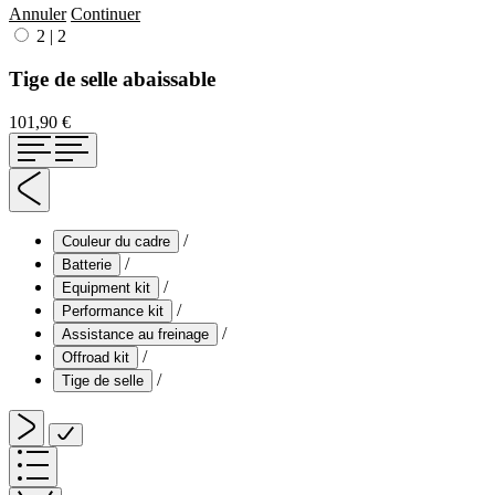
Annuler
Continuer
2
|
2
Tige de selle abaissable
101,90 €
/
Couleur du cadre
/
Batterie
/
Equipment kit
/
Performance kit
/
Assistance au freinage
/
Offroad kit
/
Tige de selle