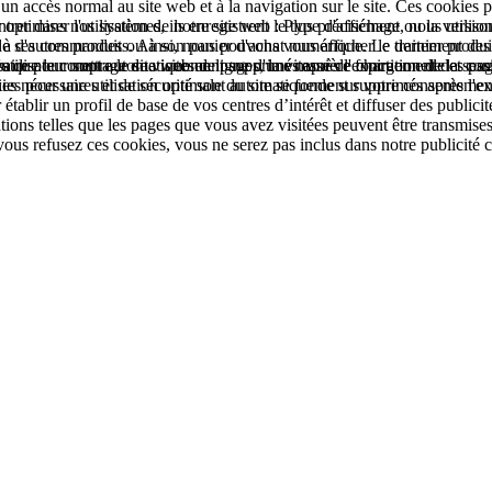
à un accès normal au site web et à la navigation sur le site. Ces cookie
rer dans nos systèmes, ils enregistrent le type d'affichage ou la versio
ptimiser l'utilisation de notre site web : Plus précisément, nous utiliso
que de ses commandes ou à son panier d'achat numérique. Le traitement des 
'autres produits. Ainsi, nous pouvons vous afficher le dernier produit 
e pour mettre le site web en ligne d'une manière fonctionnelle et conform
'utilisateur sont automatiquement supprimés après l'expiration de la sessi
es que le comptage de visites de pages, la vitesse de chargement des page
s nécessaires et de sécurité sont automatiquement supprimés après l'expi
kies pour une utilisation optimale du site se fonde sur votre consentem
établir un profil de base de vos centres d’intérêt et diffuser des publicit
s telles que les pages que vous avez visitées peuvent être transmises à
 vous refusez ces cookies, vous ne serez pas inclus dans notre publicité c