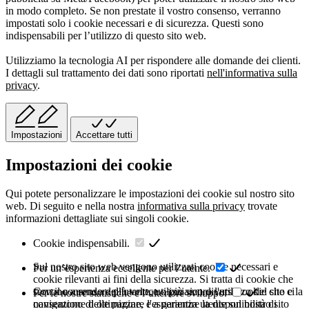
in modo completo. Se non prestate il vostro consenso, verranno
impostati solo i cookie necessari e di sicurezza. Questi sono
indispensabili per l’utilizzo di questo sito web.
Utilizziamo la tecnologia AI per rispondere alle domande dei clienti.
I dettagli sul trattamento dei dati sono riportati
nell'informativa sulla
privacy
.
Impostazioni
Accettare tutti
Impostazioni dei cookie
Qui potete personalizzare le impostazioni dei cookie sul nostro sito
web. Di seguito e nella nostra
informativa sulla privacy
trovate
informazioni dettagliate sui singoli cookie.
Cookie indispensabili.
Sul nostro sito web vengono utilizzati cookie necessari e
Per un’esperienza eccellente per l’utente.
cookie rilevanti ai fini della sicurezza. Si tratta di cookie che
servono a rendere più veloce o più sicuro l'utilizzo del sito e la
Con il consenso dell'utente, utilizziamo diversi cookie che ci
Per le nostre statistiche e l’ulteriore sviluppo.
navigazione delle pagine, e a garantire la disponibilità di
consentono di ottimizzare l'esperienza utente sul nostro sito