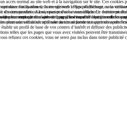
à un accès normal au site web et à la navigation sur le site. Ces cookie
rer dans nos systèmes, ils enregistrent le type d'affichage ou la versio
ptimiser l'utilisation de notre site web : Plus précisément, nous utiliso
que de ses commandes ou à son panier d'achat numérique. Le traitement des 
'autres produits. Ainsi, nous pouvons vous afficher le dernier produit 
e pour mettre le site web en ligne d'une manière fonctionnelle et conform
'utilisateur sont automatiquement supprimés après l'expiration de la sessi
es que le comptage de visites de pages, la vitesse de chargement des page
s nécessaires et de sécurité sont automatiquement supprimés après l'expi
kies pour une utilisation optimale du site se fonde sur votre consentem
établir un profil de base de vos centres d’intérêt et diffuser des publicit
s telles que les pages que vous avez visitées peuvent être transmises à
 vous refusez ces cookies, vous ne serez pas inclus dans notre publicité c