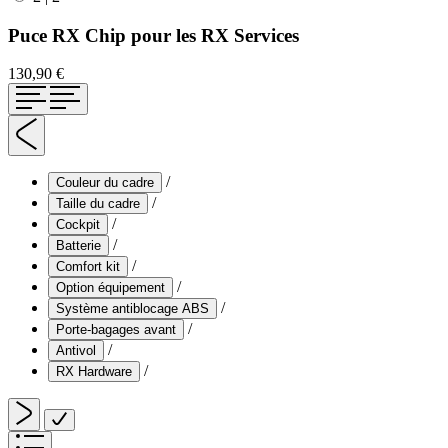
Puce RX Chip pour les RX Services
130,90 €
/
Couleur du cadre
/
Taille du cadre
/
Cockpit
/
Batterie
/
Comfort kit
/
Option équipement
/
Système antiblocage ABS
/
Porte-bagages avant
/
Antivol
/
RX Hardware