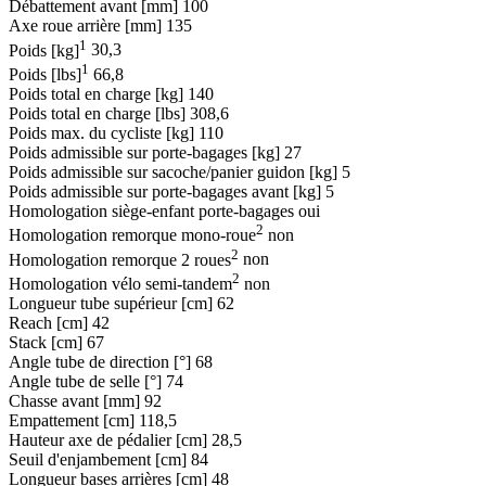
Débattement avant [mm]
100
Axe roue arrière [mm]
135
1
Poids [kg]
30,3
1
Poids [lbs]
66,8
Poids total en charge [kg]
140
Poids total en charge [lbs]
308,6
Poids max. du cycliste [kg]
110
Poids admissible sur porte-bagages [kg]
27
Poids admissible sur sacoche/panier guidon [kg]
5
Poids admissible sur porte-bagages avant [kg]
5
Homologation siège-enfant porte-bagages
oui
2
Homologation remorque mono-roue
non
2
Homologation remorque 2 roues
non
2
Homologation vélo semi-tandem
non
Longueur tube supérieur [cm]
62
Reach [cm]
42
Stack [cm]
67
Angle tube de direction [°]
68
Angle tube de selle [°]
74
Chasse avant [mm]
92
Empattement [cm]
118,5
Hauteur axe de pédalier [cm]
28,5
Seuil d'enjambement [cm]
84
Longueur bases arrières [cm]
48