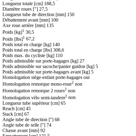
Longueur totale [cm]
188,5
Diamètre roues ["]
27,5
Longueur tube de direction [mm]
150
Débattement avant [mm]
100
Axe roue arrière [mm]
135
1
Poids [kg]
30,5
1
Poids [lbs]
67,2
Poids total en charge [kg]
140
Poids total en charge [lbs]
308,6
Poids max. du cycliste [kg]
110
Poids admissible sur porte-bagages [kg]
27
Poids admissible sur sacoche/panier guidon [kg]
5
Poids admissible sur porte-bagages avant [kg]
5
Homologation siège-enfant porte-bagages
oui
2
Homologation remorque mono-roue
non
2
Homologation remorque 2 roues
non
2
Homologation vélo semi-tandem
non
Longueur tube supérieur [cm]
65
Reach [cm]
45
Stack [cm]
67
Angle tube de direction [°]
68
Angle tube de selle [°]
74
Chasse avant [mm]
92
Empattement [cm]
121,5