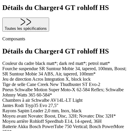
Détails du Charger4 GT rohloff HS
Toutes les spécifications
Composants
Détails du Charger4 GT rohloff HS
Couleur du cadre
black matt*; dark red matt*; petrol matt*
Fourche suspendue
SR Suntour Mobie 34, tapered, 100mm, Boost;
SR Suntour Mobie 34 ABS, Air, tapered, 100mm*
Jeu de direction
Acros Integration X, block lock
Tige de selle
Cane Creek New Thudbuster ST Evo-2
Pneus
Schwalbe Motion Super Moto-X 62-584 Reflex; Schwalbe
Johnny Watts 365 60-584*
Chambres à air
Schwalbe AV14L-LT Light
Jantes
Rodi Tryp35 Evo 27,5"
Rayons
Sapim Leader 2,0 mm, Inox, black
Moyeu avant
Novatec Boost, Disc, 32H; Novatec Disc 32H*
Moyeu arrière
Rohloff Speedhub E14, 14-speed, 36H
Batterie
Akku Bosch PowerTube 750 Vertical; Bosch PowerMore