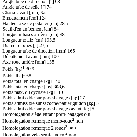
Angle tube de direction [°]
68
Angle tube de selle [°]
74
Chasse avant [mm]
92
Empattement [cm]
124
Hauteur axe de pédalier [cm]
28,5
Seuil d'enjambement [cm]
84
Longueur bases arrières [cm]
48
Longueur totale [cm]
193,5
Diamètre roues ["]
27,5
Longueur tube de direction [mm]
165
Débattement avant [mm]
100
Axe roue arrière [mm]
135
1
Poids [kg]
30,9
1
Poids [lbs]
68
Poids total en charge [kg]
140
Poids total en charge [lbs]
308,6
Poids max. du cycliste [kg]
110
Poids admissible sur porte-bagages [kg]
27
Poids admissible sur sacoche/panier guidon [kg]
5
Poids admissible sur porte-bagages avant [kg]
5
Homologation siège-enfant porte-bagages
oui
2
Homologation remorque mono-roue
non
2
Homologation remorque 2 roues
non
2
Homologation vélo semi-tandem
non