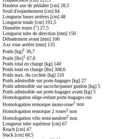
Hauteur axe de pédalier [cm]
28,5
Seuil d'enjambement [cm]
84
Longueur bases arrières [cm]
48
Longueur totale [cm]
191,5
Diamètre roues ["]
27,5
Longueur tube de direction [mm]
150
Débattement avant [mm]
100
Axe roue arrière [mm]
135
1
Poids [kg]
30,7
1
Poids [lbs]
67,6
Poids total en charge [kg]
140
Poids total en charge [lbs]
308,6
Poids max. du cycliste [kg]
110
Poids admissible sur porte-bagages [kg]
27
Poids admissible sur sacoche/panier guidon [kg]
5
Poids admissible sur porte-bagages avant [kg]
5
Homologation siège-enfant porte-bagages
oui
2
Homologation remorque mono-roue
non
2
Homologation remorque 2 roues
non
2
Homologation vélo semi-tandem
non
Longueur tube supérieur [cm]
67
Reach [cm]
47
Stack [cm]
68,5