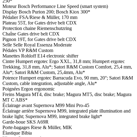
250*
Moteur
Bosch Performance Line Speed (smart system)
Display
Bosch Purion 200; Bosch Kiox 300*
Pédalier
FSA/Riese & Müller, 170 mm
Plateau
55T, for Gates drive belt CDX
Protection chaine
Riemenschutzring
Chaîne
Gates drive belt CDX
Pignon
19T, for Gates drive belt CDX
Selle
Selle Royal Essenza Moderate
Pédales
VP R&M Custom
Manettes
Rohloff E14 electronic shifter
Cintre
Humpert ergotec Ergo XXL, 31,8 mm; Humpert ergotec
Trekking, 31,8 mm, Alu*; Satori R&M Custom Comfort, 25,4 mm,
Alu*; Satori R&M Custom, 25,4mm, Alu*
Potence
Humpert ergotec Barracuda Evo, 90 mm, 20°; Satori R&M
Custom, cable integration, adjustable angle, Alu*
Poignées
Ergon ergonomic
Freins
Magura MT4, disc brake; Magura MT5, disc brake; Magura
MT C ABS*
Éclairage avant
Supernova M99 Mini Pro-45
Éclairage arrière
Supernova M99, integrated plate illumination and
brake light; Supernova M99, integrated brake light*
Garde-boue
SKS A69R
Porte-bagages
Riese & Müller, MIK
Élastique
Bibia