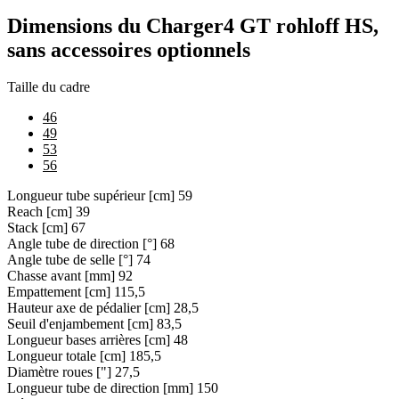
Dimensions du Charger4 GT rohloff HS,
sans accessoires optionnels
Taille du cadre
46
49
53
56
Longueur tube supérieur [cm]
59
Reach [cm]
39
Stack [cm]
67
Angle tube de direction [°]
68
Angle tube de selle [°]
74
Chasse avant [mm]
92
Empattement [cm]
115,5
Hauteur axe de pédalier [cm]
28,5
Seuil d'enjambement [cm]
83,5
Longueur bases arrières [cm]
48
Longueur totale [cm]
185,5
Diamètre roues ["]
27,5
Longueur tube de direction [mm]
150