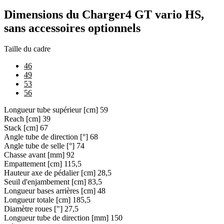
Dimensions du Charger4 GT vario HS,
sans accessoires optionnels
Taille du cadre
46
49
53
56
Longueur tube supérieur [cm]
59
Reach [cm]
39
Stack [cm]
67
Angle tube de direction [°]
68
Angle tube de selle [°]
74
Chasse avant [mm]
92
Empattement [cm]
115,5
Hauteur axe de pédalier [cm]
28,5
Seuil d'enjambement [cm]
83,5
Longueur bases arrières [cm]
48
Longueur totale [cm]
185,5
Diamètre roues ["]
27,5
Longueur tube de direction [mm]
150