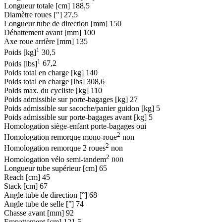
Longueur totale [cm]
188,5
Diamètre roues ["]
27,5
Longueur tube de direction [mm]
150
Débattement avant [mm]
100
Axe roue arrière [mm]
135
1
Poids [kg]
30,5
1
Poids [lbs]
67,2
Poids total en charge [kg]
140
Poids total en charge [lbs]
308,6
Poids max. du cycliste [kg]
110
Poids admissible sur porte-bagages [kg]
27
Poids admissible sur sacoche/panier guidon [kg]
5
Poids admissible sur porte-bagages avant [kg]
5
Homologation siège-enfant porte-bagages
oui
2
Homologation remorque mono-roue
non
2
Homologation remorque 2 roues
non
2
Homologation vélo semi-tandem
non
Longueur tube supérieur [cm]
65
Reach [cm]
45
Stack [cm]
67
Angle tube de direction [°]
68
Angle tube de selle [°]
74
Chasse avant [mm]
92
Empattement [cm]
121,5