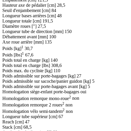
Hauteur axe de pédalier [cm]
28,5
Seuil d'enjambement [cm]
84
Longueur bases arrières [cm]
48
Longueur totale [cm]
191,5
Diamètre roues ["]
27,5
Longueur tube de direction [mm]
150
Débattement avant [mm]
100
Axe roue arrière [mm]
135
1
Poids [kg]
30,7
1
Poids [lbs]
67,6
Poids total en charge [kg]
140
Poids total en charge [lbs]
308,6
Poids max. du cycliste [kg]
110
Poids admissible sur porte-bagages [kg]
27
Poids admissible sur sacoche/panier guidon [kg]
5
Poids admissible sur porte-bagages avant [kg]
5
Homologation siège-enfant porte-bagages
oui
2
Homologation remorque mono-roue
non
2
Homologation remorque 2 roues
non
2
Homologation vélo semi-tandem
non
Longueur tube supérieur [cm]
67
Reach [cm]
47
Stack [cm]
68,5