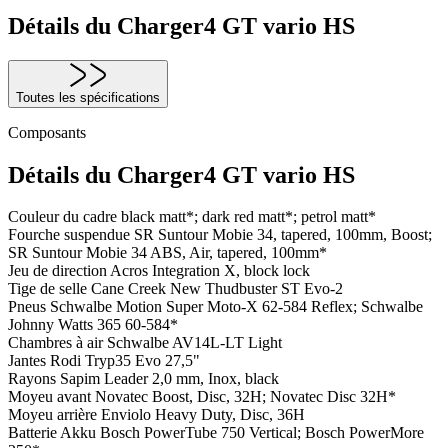
Détails du Charger4 GT vario HS
Toutes les spécifications
Composants
Détails du Charger4 GT vario HS
Couleur du cadre
black matt*; dark red matt*; petrol matt*
Fourche suspendue
SR Suntour Mobie 34, tapered, 100mm, Boost;
SR Suntour Mobie 34 ABS, Air, tapered, 100mm*
Jeu de direction
Acros Integration X, block lock
Tige de selle
Cane Creek New Thudbuster ST Evo-2
Pneus
Schwalbe Motion Super Moto-X 62-584 Reflex; Schwalbe
Johnny Watts 365 60-584*
Chambres à air
Schwalbe AV14L-LT Light
Jantes
Rodi Tryp35 Evo 27,5"
Rayons
Sapim Leader 2,0 mm, Inox, black
Moyeu avant
Novatec Boost, Disc, 32H; Novatec Disc 32H*
Moyeu arrière
Enviolo Heavy Duty, Disc, 36H
Batterie
Akku Bosch PowerTube 750 Vertical; Bosch PowerMore