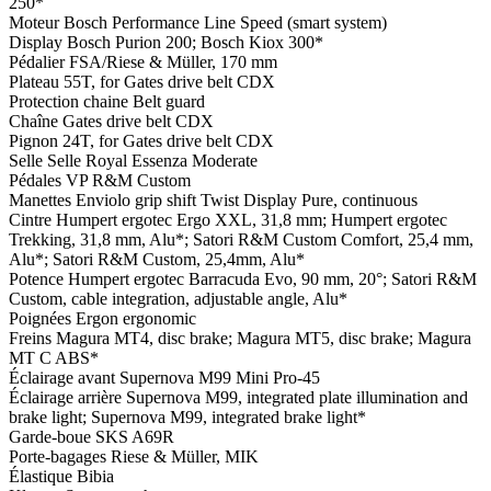
250*
Moteur
Bosch Performance Line Speed (smart system)
Display
Bosch Purion 200; Bosch Kiox 300*
Pédalier
FSA/Riese & Müller, 170 mm
Plateau
55T, for Gates drive belt CDX
Protection chaine
Belt guard
Chaîne
Gates drive belt CDX
Pignon
24T, for Gates drive belt CDX
Selle
Selle Royal Essenza Moderate
Pédales
VP R&M Custom
Manettes
Enviolo grip shift Twist Display Pure, continuous
Cintre
Humpert ergotec Ergo XXL, 31,8 mm; Humpert ergotec
Trekking, 31,8 mm, Alu*; Satori R&M Custom Comfort, 25,4 mm,
Alu*; Satori R&M Custom, 25,4mm, Alu*
Potence
Humpert ergotec Barracuda Evo, 90 mm, 20°; Satori R&M
Custom, cable integration, adjustable angle, Alu*
Poignées
Ergon ergonomic
Freins
Magura MT4, disc brake; Magura MT5, disc brake; Magura
MT C ABS*
Éclairage avant
Supernova M99 Mini Pro-45
Éclairage arrière
Supernova M99, integrated plate illumination and
brake light; Supernova M99, integrated brake light*
Garde-boue
SKS A69R
Porte-bagages
Riese & Müller, MIK
Élastique
Bibia