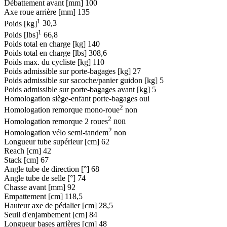
Débattement avant [mm]
100
Axe roue arrière [mm]
135
1
Poids [kg]
30,3
1
Poids [lbs]
66,8
Poids total en charge [kg]
140
Poids total en charge [lbs]
308,6
Poids max. du cycliste [kg]
110
Poids admissible sur porte-bagages [kg]
27
Poids admissible sur sacoche/panier guidon [kg]
5
Poids admissible sur porte-bagages avant [kg]
5
Homologation siège-enfant porte-bagages
oui
2
Homologation remorque mono-roue
non
2
Homologation remorque 2 roues
non
2
Homologation vélo semi-tandem
non
Longueur tube supérieur [cm]
62
Reach [cm]
42
Stack [cm]
67
Angle tube de direction [°]
68
Angle tube de selle [°]
74
Chasse avant [mm]
92
Empattement [cm]
118,5
Hauteur axe de pédalier [cm]
28,5
Seuil d'enjambement [cm]
84
Longueur bases arrières [cm]
48