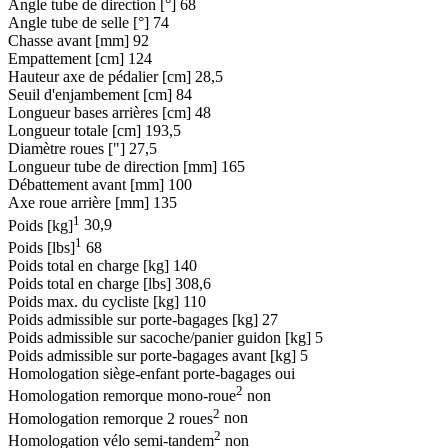
Angle tube de direction [°]
68
Angle tube de selle [°]
74
Chasse avant [mm]
92
Empattement [cm]
124
Hauteur axe de pédalier [cm]
28,5
Seuil d'enjambement [cm]
84
Longueur bases arrières [cm]
48
Longueur totale [cm]
193,5
Diamètre roues ["]
27,5
Longueur tube de direction [mm]
165
Débattement avant [mm]
100
Axe roue arrière [mm]
135
1
Poids [kg]
30,9
1
Poids [lbs]
68
Poids total en charge [kg]
140
Poids total en charge [lbs]
308,6
Poids max. du cycliste [kg]
110
Poids admissible sur porte-bagages [kg]
27
Poids admissible sur sacoche/panier guidon [kg]
5
Poids admissible sur porte-bagages avant [kg]
5
Homologation siège-enfant porte-bagages
oui
2
Homologation remorque mono-roue
non
2
Homologation remorque 2 roues
non
2
Homologation vélo semi-tandem
non