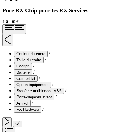
Puce RX Chip pour les RX Services
130,90 €
/
Couleur du cadre
/
Taille du cadre
/
Cockpit
/
Batterie
/
Comfort kit
/
Option équipement
/
Système antiblocage ABS
/
Porte-bagages avant
/
Antivol
/
RX Hardware