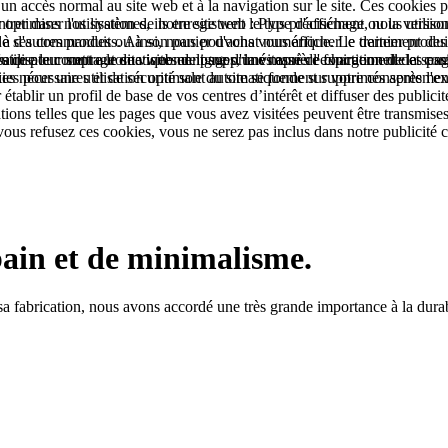
à un accès normal au site web et à la navigation sur le site. Ces cookie
rer dans nos systèmes, ils enregistrent le type d'affichage ou la versio
ptimiser l'utilisation de notre site web : Plus précisément, nous utiliso
que de ses commandes ou à son panier d'achat numérique. Le traitement des 
'autres produits. Ainsi, nous pouvons vous afficher le dernier produit 
e pour mettre le site web en ligne d'une manière fonctionnelle et conform
'utilisateur sont automatiquement supprimés après l'expiration de la sessi
es que le comptage de visites de pages, la vitesse de chargement des page
s nécessaires et de sécurité sont automatiquement supprimés après l'expi
kies pour une utilisation optimale du site se fonde sur votre consentem
établir un profil de base de vos centres d’intérêt et diffuser des publicit
s telles que les pages que vous avez visitées peuvent être transmises à
 vous refusez ces cookies, vous ne serez pas inclus dans notre publicité c
bain et de minimalisme.
sa fabrication, nous avons accordé une très grande importance à la durabi