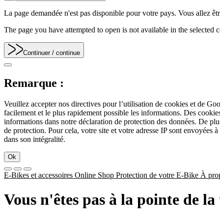
La page demandée n'est pas disponible pour votre pays. Vous allez être
The page you have attempted to open is not available in the selected co
Continuer
/ continue
Remarque :
Veuillez accepter nos directives pour l’utilisation de cookies et de Go
facilement et le plus rapidement possible les informations. Des cook
informations dans notre déclaration de protection des données. De plu
de protection. Pour cela, votre site et votre adresse IP sont envoyées à
dans son intégralité.
Ok
E-Bikes et accessoires
Online Shop
Protection de votre E-Bike
À pro
Vous n'êtes pas à la pointe de l