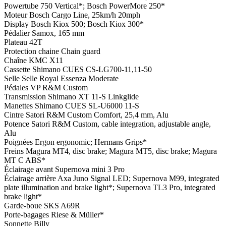
Powertube 750 Vertical*; Bosch PowerMore 250*
Moteur
Bosch Cargo Line, 25km/h 20mph
Display
Bosch Kiox 500; Bosch Kiox 300*
Pédalier
Samox, 165 mm
Plateau
42T
Protection chaine
Chain guard
Chaîne
KMC X11
Cassette
Shimano CUES CS-LG700-11,11-50
Selle
Selle Royal Essenza Moderate
Pédales
VP R&M Custom
Transmission
Shimano XT 11-S Linkglide
Manettes
Shimano CUES SL-U6000 11-S
Cintre
Satori R&M Custom Comfort, 25,4 mm, Alu
Potence
Satori R&M Custom, cable integration, adjustable angle,
Alu
Poignées
Ergon ergonomic; Hermans Grips*
Freins
Magura MT4, disc brake; Magura MT5, disc brake; Magura
MT C ABS*
Éclairage avant
Supernova mini 3 Pro
Éclairage arrière
Axa Juno Signal LED; Supernova M99, integrated
plate illumination and brake light*; Supernova TL3 Pro, integrated
brake light*
Garde-boue
SKS A69R
Porte-bagages
Riese & Müller*
Sonnette
Billy