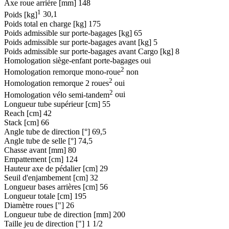
Axe roue arrière [mm]
148
1
Poids [kg]
30,1
Poids total en charge [kg]
175
Poids admissible sur porte-bagages [kg]
65
Poids admissible sur porte-bagages avant [kg]
5
Poids admissible sur porte-bagages avant Cargo [kg]
8
Homologation siège-enfant porte-bagages
oui
2
Homologation remorque mono-roue
non
2
Homologation remorque 2 roues
oui
2
Homologation vélo semi-tandem
oui
Longueur tube supérieur [cm]
55
Reach [cm]
42
Stack [cm]
66
Angle tube de direction [°]
69,5
Angle tube de selle [°]
74,5
Chasse avant [mm]
80
Empattement [cm]
124
Hauteur axe de pédalier [cm]
29
Seuil d'enjambement [cm]
32
Longueur bases arrières [cm]
56
Longueur totale [cm]
195
Diamètre roues ["]
26
Longueur tube de direction [mm]
200
Taille jeu de direction ["]
1 1/2