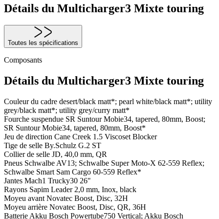
Détails du Multicharger3 Mixte touring
Toutes les spécifications
Composants
Détails du Multicharger3 Mixte touring
Couleur du cadre
desert/black matt*; pearl white/black matt*; utility
grey/black matt*; utility grey/curry matt*
Fourche suspendue
SR Suntour Mobie34, tapered, 80mm, Boost;
SR Suntour Mobie34, tapered, 80mm, Boost*
Jeu de direction
Cane Creek 1.5 Viscoset Blocker
Tige de selle
By.Schulz G.2 ST
Collier de selle
JD, 40,0 mm, QR
Pneus
Schwalbe AV13; Schwalbe Super Moto-X 62-559 Reflex;
Schwalbe Smart Sam Cargo 60-559 Reflex*
Jantes
Mach1 Trucky30 26"
Rayons
Sapim Leader 2,0 mm, Inox, black
Moyeu avant
Novatec Boost, Disc, 32H
Moyeu arrière
Novatec Boost, Disc, QR, 36H
Batterie
Akku Bosch Powertube750 Vertical; Akku Bosch