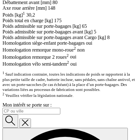
Débattement avant [mm]
80
Axe roue arrière [mm]
148
1
Poids [kg]
30,2
Poids total en charge [kg]
175
Poids admissible sur porte-bagages [kg]
65
Poids admissible sur porte-bagages avant [kg]
5
Poids admissible sur porte-bagages avant Cargo [kg]
8
Homologation siège-enfant porte-bagages
oui
2
Homologation remorque mono-roue
non
2
Homologation remorque 2 roues
oui
2
Homologation vélo semi-tandem
oui
1
Sauf indication contraire, toutes les indications de poids se rapportent à la
plus petite taille de cadre, batterie incluse, sans pédales, sans chaîne antivol, et
avec un porte-sacoches (le cas échéant) à la place d’un porte-bagages. Des
variations liées au processus de fabrication sont possibles.
2
Veuillez vérifier la législation nationale.
Mon intérêt se porte sur :