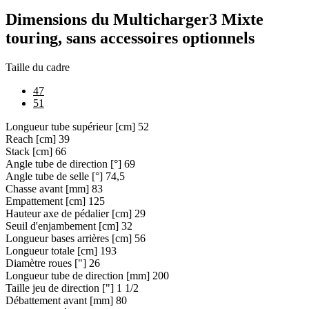
Dimensions du Multicharger3 Mixte
touring, sans accessoires optionnels
Taille du cadre
47
51
Longueur tube supérieur [cm]
52
Reach [cm]
39
Stack [cm]
66
Angle tube de direction [°]
69
Angle tube de selle [°]
74,5
Chasse avant [mm]
83
Empattement [cm]
125
Hauteur axe de pédalier [cm]
29
Seuil d'enjambement [cm]
32
Longueur bases arrières [cm]
56
Longueur totale [cm]
193
Diamètre roues ["]
26
Longueur tube de direction [mm]
200
Taille jeu de direction ["]
1 1/2
Débattement avant [mm]
80