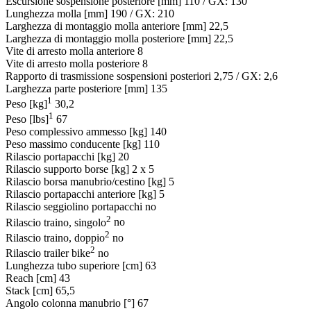
Escursione sospensione posteriore [mm]
110 / GX: 130
Lunghezza molla [mm]
190 / GX: 210
Larghezza di montaggio molla anteriore [mm]
22,5
Larghezza di montaggio molla posteriore [mm]
22,5
Vite di arresto molla anteriore
8
Vite di arresto molla posteriore
8
Rapporto di trasmissione sospensioni posteriori
2,75 / GX: 2,6
Larghezza parte posteriore [mm]
135
1
Peso [kg]
30,2
1
Peso [lbs]
67
Peso complessivo ammesso [kg]
140
Peso massimo conducente [kg]
110
Rilascio portapacchi [kg]
20
Rilascio supporto borse [kg]
2 x 5
Rilascio borsa manubrio/cestino [kg]
5
Rilascio portapacchi anteriore [kg]
5
Rilascio seggiolino portapacchi
no
2
Rilascio traino, singolo
no
2
Rilascio traino, doppio
no
2
Rilascio trailer bike
no
Lunghezza tubo superiore [cm]
63
Reach [cm]
43
Stack [cm]
65,5
Angolo colonna manubrio [°]
67