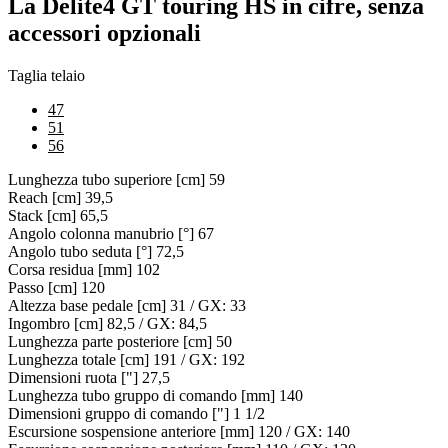
La Delite4 GT touring HS in cifre, senza
accessori opzionali
Taglia telaio
47
51
56
Lunghezza tubo superiore [cm]
59
Reach [cm]
39,5
Stack [cm]
65,5
Angolo colonna manubrio [°]
67
Angolo tubo seduta [°]
72,5
Corsa residua [mm]
102
Passo [cm]
120
Altezza base pedale [cm]
31 / GX: 33
Ingombro [cm]
82,5 / GX: 84,5
Lunghezza parte posteriore [cm]
50
Lunghezza totale [cm]
191 / GX: 192
Dimensioni ruota ["]
27,5
Lunghezza tubo gruppo di comando [mm]
140
Dimensioni gruppo di comando ["]
1 1/2
Escursione sospensione anteriore [mm]
120 / GX: 140