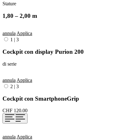
Stature
1,80 – 2,00 m
annula
Applica
1
|
3
Cockpit con display Purion 200
di serie
annula
Applica
2
|
3
Cockpit con SmartphoneGrip
CHF 120.00
annula
Applica