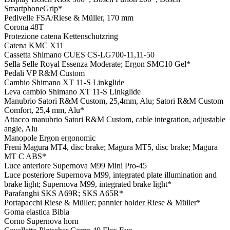
SmartphoneGrip*
Pedivelle
FSA/Riese & Müller, 170 mm
Corona
48T
Protezione catena
Kettenschutzring
Catena
KMC X11
Cassetta
Shimano CUES CS-LG700-11,11-50
Sella
Selle Royal Essenza Moderate; Ergon SMC10 Gel*
Pedali
VP R&M Custom
Cambio
Shimano XT 11-S Linkglide
Leva cambio
Shimano XT 11-S Linkglide
Manubrio
Satori R&M Custom, 25,4mm, Alu; Satori R&M Custom
Comfort, 25,4 mm, Alu*
Attacco manubrio
Satori R&M Custom, cable integration, adjustable
angle, Alu
Manopole
Ergon ergonomic
Freni
Magura MT4, disc brake; Magura MT5, disc brake; Magura
MT C ABS*
Luce anteriore
Supernova M99 Mini Pro-45
Luce posteriore
Supernova M99, integrated plate illumination and
brake light; Supernova M99, integrated brake light*
Parafanghi
SKS A69R; SKS A65R*
Portapacchi
Riese & Müller; pannier holder Riese & Müller*
Goma elastica
Bibia
Corno
Supernova horn