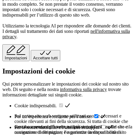
in modo completo. Se non prestate il vostro consenso, verranno
impostati solo i cookie necessari e di sicurezza. Questi sono
indispensabili per l’utilizzo di questo sito web.
Utilizziamo la tecnologia AI per rispondere alle domande dei clienti.
I dettagli sul trattamento dei dati sono riportati
nell'informativa sulla
privacy
.
Impostazioni
Accettare tutti
Impostazioni dei cookie
Qui potete personalizzare le impostazioni dei cookie sul nostro sito
web. Di seguito e nella nostra
informativa sulla privacy
trovate
informazioni dettagliate sui singoli cookie.
Cookie indispensabili.
Sul nostro sito web vengono utilizzati cookie necessari e
Per un’esperienza eccellente per l’utente.
cookie rilevanti ai fini della sicurezza. Si tratta di cookie che
servono a rendere più veloce o più sicuro l'utilizzo del sito e la
Con il consenso dell'utente, utilizziamo diversi cookie che ci
Per le nostre statistiche e l’ulteriore sviluppo.
navigazione delle pagine, e a garantire la disponibilità di
consentono di ottimizzare l'esperienza utente sul nostro sito