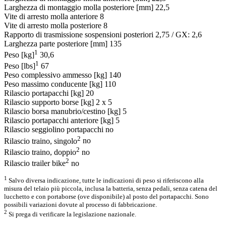
Larghezza di montaggio molla posteriore [mm]
22,5
Vite di arresto molla anteriore
8
Vite di arresto molla posteriore
8
Rapporto di trasmissione sospensioni posteriori
2,75 / GX: 2,6
Larghezza parte posteriore [mm]
135
1
Peso [kg]
30,6
1
Peso [lbs]
67
Peso complessivo ammesso [kg]
140
Peso massimo conducente [kg]
110
Rilascio portapacchi [kg]
20
Rilascio supporto borse [kg]
2 x 5
Rilascio borsa manubrio/cestino [kg]
5
Rilascio portapacchi anteriore [kg]
5
Rilascio seggiolino portapacchi
no
2
Rilascio traino, singolo
no
2
Rilascio traino, doppio
no
2
Rilascio trailer bike
no
1
Salvo diversa indicazione, tutte le indicazioni di peso si riferiscono alla
misura del telaio più piccola, inclusa la batteria, senza pedali, senza catena del
lucchetto e con portaborse (ove disponibile) al posto del portapacchi. Sono
possibili variazioni dovute al processo di fabbricazione.
2
Si prega di verificare la legislazione nazionale.