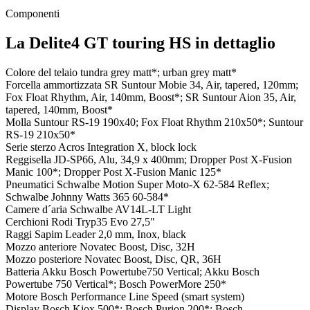
Componenti
La Delite4 GT touring HS in dettaglio
Colore del telaio
tundra grey matt*; urban grey matt*
Forcella ammortizzata
SR Suntour Mobie 34, Air, tapered, 120mm;
Fox Float Rhythm, Air, 140mm, Boost*; SR Suntour Aion 35, Air,
tapered, 140mm, Boost*
Molla
Suntour RS-19 190x40; Fox Float Rhythm 210x50*; Suntour
RS-19 210x50*
Serie sterzo
Acros Integration X, block lock
Reggisella
JD-SP66, Alu, 34,9 x 400mm; Dropper Post X-Fusion
Manic 100*; Dropper Post X-Fusion Manic 125*
Pneumatici
Schwalbe Motion Super Moto-X 62-584 Reflex;
Schwalbe Johnny Watts 365 60-584*
Camere d´aria
Schwalbe AV14L-LT Light
Cerchioni
Rodi Tryp35 Evo 27,5"
Raggi
Sapim Leader 2,0 mm, Inox, black
Mozzo anteriore
Novatec Boost, Disc, 32H
Mozzo posteriore
Novatec Boost, Disc, QR, 36H
Batteria
Akku Bosch Powertube750 Vertical; Akku Bosch
Powertube 750 Vertical*; Bosch PowerMore 250*
Motore
Bosch Performance Line Speed (smart system)
Display
Bosch Kiox 500*; Bosch Purion 200*; Bosch