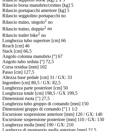
Rilascio borsa manubrio/cestino [kg]
5
Rilascio portapacchi anteriore [kg]
5
Rilascio seggiolino portapacchi
no
2
Rilascio traino, singolo
no
2
Rilascio traino, doppio
no
2
Rilascio trailer bike
no
Lunghezza tubo superiore [cm]
66
Reach [cm]
46
Stack [cm]
66,5
Angolo colonna manubrio [°]
67
Angolo tubo seduta [°]
72,5
Corsa residua [mm]
102
Passo [cm]
127,5
Altezza base pedale [cm]
31 / GX: 33
Ingombro [cm]
80,5 / GX: 82,5
Lunghezza parte posteriore [cm]
50
Lunghezza totale [cm]
198,5 / GX 199,5
Dimensioni ruota ["]
27,5
Lunghezza tubo gruppo di comando [mm]
150
Dimensioni gruppo di comando ["]
1 1/2
Escursione sospensione anteriore [mm]
120 / GX: 140
Escursione sospensione posteriore [mm]
110 / GX: 130
Lunghezza molla [mm]
190 / GX: 210
Larghezza di montaggio molla anteriore [mm]
22,5