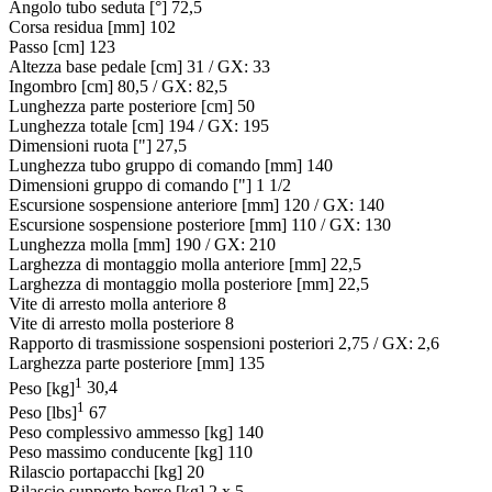
Angolo tubo seduta [°]
72,5
Corsa residua [mm]
102
Passo [cm]
123
Altezza base pedale [cm]
31 / GX: 33
Ingombro [cm]
80,5 / GX: 82,5
Lunghezza parte posteriore [cm]
50
Lunghezza totale [cm]
194 / GX: 195
Dimensioni ruota ["]
27,5
Lunghezza tubo gruppo di comando [mm]
140
Dimensioni gruppo di comando ["]
1 1/2
Escursione sospensione anteriore [mm]
120 / GX: 140
Escursione sospensione posteriore [mm]
110 / GX: 130
Lunghezza molla [mm]
190 / GX: 210
Larghezza di montaggio molla anteriore [mm]
22,5
Larghezza di montaggio molla posteriore [mm]
22,5
Vite di arresto molla anteriore
8
Vite di arresto molla posteriore
8
Rapporto di trasmissione sospensioni posteriori
2,75 / GX: 2,6
Larghezza parte posteriore [mm]
135
1
Peso [kg]
30,4
1
Peso [lbs]
67
Peso complessivo ammesso [kg]
140
Peso massimo conducente [kg]
110
Rilascio portapacchi [kg]
20
Rilascio supporto borse [kg]
2 x 5