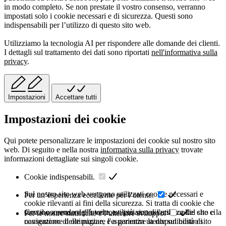
in modo completo. Se non prestate il vostro consenso, verranno
impostati solo i cookie necessari e di sicurezza. Questi sono
indispensabili per l’utilizzo di questo sito web.
Utilizziamo la tecnologia AI per rispondere alle domande dei clienti.
I dettagli sul trattamento dei dati sono riportati
nell'informativa sulla
privacy
.
Impostazioni
Accettare tutti
Impostazioni dei cookie
Qui potete personalizzare le impostazioni dei cookie sul nostro sito
web. Di seguito e nella nostra
informativa sulla privacy
trovate
informazioni dettagliate sui singoli cookie.
Cookie indispensabili.
Sul nostro sito web vengono utilizzati cookie necessari e
Per un’esperienza eccellente per l’utente.
cookie rilevanti ai fini della sicurezza. Si tratta di cookie che
servono a rendere più veloce o più sicuro l'utilizzo del sito e la
Con il consenso dell'utente, utilizziamo diversi cookie che ci
Per le nostre statistiche e l’ulteriore sviluppo.
navigazione delle pagine, e a garantire la disponibilità di
consentono di ottimizzare l'esperienza utente sul nostro sito