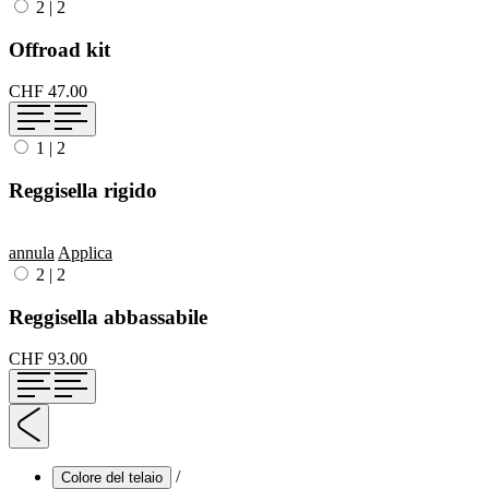
2
|
2
Offroad kit
CHF 47.00
1
|
2
Reggisella rigido
annula
Applica
2
|
2
Reggisella abbassabile
CHF 93.00
/
Colore del telaio