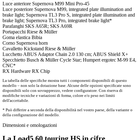
Luce anteriore
Supernova M99 Mini Pro-45
Luce posteriore
Supernova M99, integrated plate illumination and
brake light; Supernova TL3 Pro S, integrated plate illumination and
brake light; Supernova TL3 Pro, integrated brake light*
Parafanghi
SKS A65R; SKS A69R
Portapacchi
Riese & Müller
Goma elastica
Bibia
Corno
Supernova horn
Cavalletto
Kickstand Riese & Müller
Lucchetto
ABUS Adaptor Chain 2.0 130 cm; ABUS Shield X+
Specchietto
Busch & Müller Cycle Star; Humpert ergotec M-99 E4,
CNC*
RX Hardware
RX Chip
La tabella delle specifiche mostra tutti i componenti disponibili di questo
modello – non solo la dotazione base. Alcune delle opzioni specificate sono
disponibili solo con sovrapprezzo, vedere configuratore. Con riserva di
modifiche tecniche e variazioni di forma, colore e/o peso nei limiti
dell'accettabile.
* Può differire a seconda della disponibilità nel vostro paese, della variante o
della configurazione del modello.
Dimensioni e omologazioni
La Load5 60 touring HS in cifre