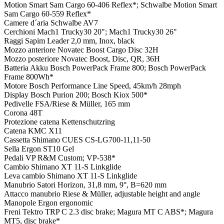
Motion Smart Sam Cargo 60-406 Reflex*; Schwalbe Motion Smart
Sam Cargo 60-559 Reflex*
Camere d´aria
Schwalbe AV7
Cerchioni
Mach1 Trucky30 20"; Mach1 Trucky30 26"
Raggi
Sapim Leader 2,0 mm, Inox, black
Mozzo anteriore
Novatec Boost Cargo Disc 32H
Mozzo posteriore
Novatec Boost, Disc, QR, 36H
Batteria
Akku Bosch PowerPack Frame 800; Bosch PowerPack
Frame 800Wh*
Motore
Bosch Performance Line Speed, 45km/h 28mph
Display
Bosch Purion 200; Bosch Kiox 500*
Pedivelle
FSA/Riese & Müller, 165 mm
Corona
48T
Protezione catena
Kettenschutzring
Catena
KMC X11
Cassetta
Shimano CUES CS-LG700-11,11-50
Sella
Ergon ST10 Gel
Pedali
VP R&M Custom; VP-538*
Cambio
Shimano XT 11-S Linkglide
Leva cambio
Shimano XT 11-S Linkglide
Manubrio
Satori Horizon, 31,8 mm, 9°, B=620 mm
Attacco manubrio
Riese & Müller, adjustable height and angle
Manopole
Ergon ergonomic
Freni
Tektro TRP C 2.3 disc brake; Magura MT C ABS*; Magura
MT5, disc brake*