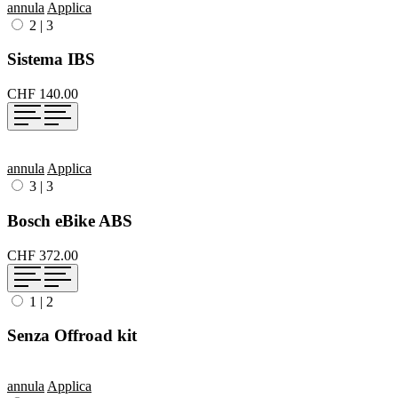
annula
Applica
2
|
3
Sistema IBS
CHF 140.00
annula
Applica
3
|
3
Bosch eBike ABS
CHF 372.00
1
|
2
Senza Offroad kit
annula
Applica