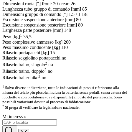
Dimensioni ruota ["]
front: 20 / rear: 26
Lunghezza tubo gruppo di comando [mm]
85
Dimensioni gruppo di comando ["]
1.5 / 1 1/8
Escursione sospensione anteriore [mm]
80
Escursione sospensione posteriore [mm]
80
Larghezza parte posteriore [mm]
148
1
Peso [kg]
35,5
Peso complessivo ammesso [kg]
200
Peso massimo conducente [kg]
110
Rilascio portapacchi [kg]
15
Rilascio seggiolino portapacchi
no
2
Rilascio traino, singolo
no
2
Rilascio traino, doppio
no
2
Rilascio trailer bike
no
1
Salvo diversa indicazione, tutte le indicazioni di peso si riferiscono alla
misura del telaio più piccola, inclusa la batteria, senza pedali, senza catena del
lucchetto e con portaborse (ove disponibile) al posto del portapacchi. Sono
possibili variazioni dovute al processo di fabbricazione.
2
Si prega di verificare la legislazione nazionale.
Mi interessa: