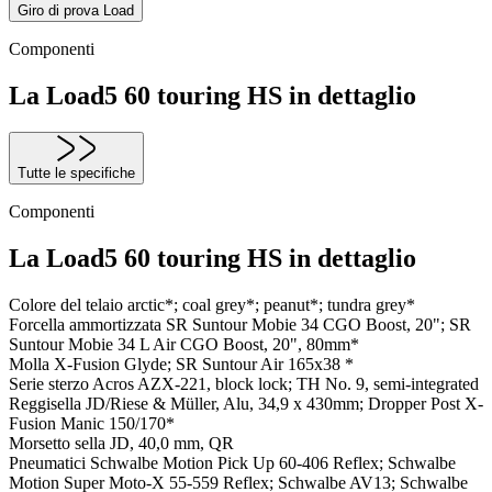
Giro di prova Load
Componenti
La Load5 60 touring HS in dettaglio
Tutte le specifiche
Componenti
La Load5 60 touring HS in dettaglio
Colore del telaio
arctic*; coal grey*; peanut*; tundra grey*
Forcella ammortizzata
SR Suntour Mobie 34 CGO Boost, 20"; SR
Suntour Mobie 34 L Air CGO Boost, 20", 80mm*
Molla
X-Fusion Glyde; SR Suntour Air 165x38 *
Serie sterzo
Acros AZX-221, block lock; TH No. 9, semi-integrated
Reggisella
JD/Riese & Müller, Alu, 34,9 x 430mm; Dropper Post X-
Fusion Manic 150/170*
Morsetto sella
JD, 40,0 mm, QR
Pneumatici
Schwalbe Motion Pick Up 60-406 Reflex; Schwalbe
Motion Super Moto-X 55-559 Reflex; Schwalbe AV13; Schwalbe