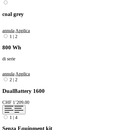
coal grey
annula
Applica
1
|
2
800 Wh
di serie
annula
Applica
2
|
2
DualBattery 1600
CHF 1’209.00
1
|
4
Senza Equipment kit