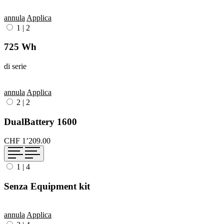
annula
Applica
1
|
2
725 Wh
di serie
annula
Applica
2
|
2
DualBattery 1600
CHF 1’209.00
1
|
4
Senza Equipment kit
annula
Applica