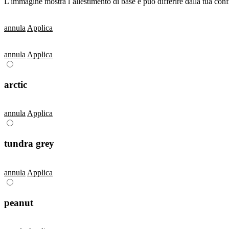
L'immagine mostra l´allestimento di base e può differire dalla tua con
annula
Applica
annula
Applica
arctic
annula
Applica
tundra grey
annula
Applica
peanut