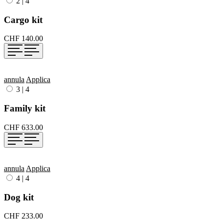
2
|
4
Cargo kit
CHF 140.00
annula
Applica
3
|
4
Family kit
CHF 633.00
annula
Applica
4
|
4
Dog kit
CHF 233.00