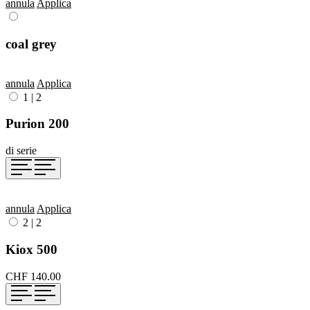
annula
Applica
coal grey
annula
Applica
1
|
2
Purion 200
di serie
annula
Applica
2
|
2
Kiox 500
CHF 140.00