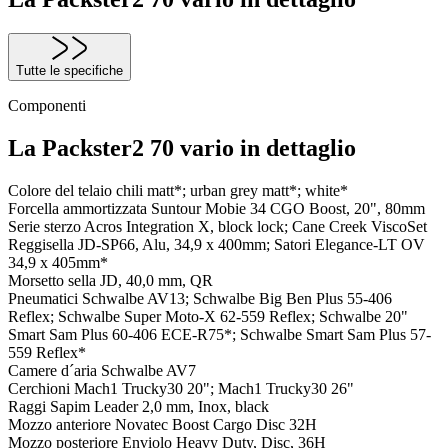
Tutte le specifiche
Componenti
La Packster2 70 vario in dettaglio
Colore del telaio
chili matt*; urban grey matt*; white*
Forcella ammortizzata
Suntour Mobie 34 CGO Boost, 20", 80mm
Serie sterzo
Acros Integration X, block lock; Cane Creek ViscoSet
Reggisella
JD-SP66, Alu, 34,9 x 400mm; Satori Elegance-LT OV
34,9 x 405mm*
Morsetto sella
JD, 40,0 mm, QR
Pneumatici
Schwalbe AV13; Schwalbe Big Ben Plus 55-406
Reflex; Schwalbe Super Moto-X 62-559 Reflex; Schwalbe 20"
Smart Sam Plus 60-406 ECE-R75*; Schwalbe Smart Sam Plus 57-
559 Reflex*
Camere d´aria
Schwalbe AV7
Cerchioni
Mach1 Trucky30 20"; Mach1 Trucky30 26"
Raggi
Sapim Leader 2,0 mm, Inox, black
Mozzo anteriore
Novatec Boost Cargo Disc 32H
Mozzo posteriore
Enviolo Heavy Duty, Disc, 36H