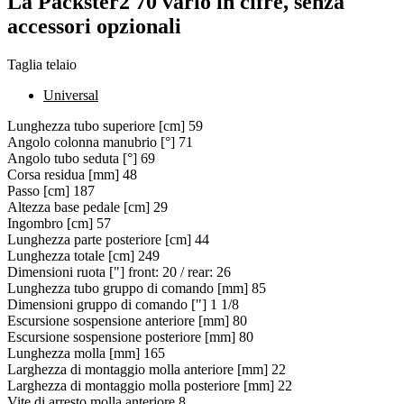
La Packster2 70 vario in cifre, senza
accessori opzionali
Taglia telaio
Universal
Lunghezza tubo superiore [cm]
59
Angolo colonna manubrio [°]
71
Angolo tubo seduta [°]
69
Corsa residua [mm]
48
Passo [cm]
187
Altezza base pedale [cm]
29
Ingombro [cm]
57
Lunghezza parte posteriore [cm]
44
Lunghezza totale [cm]
249
Dimensioni ruota ["]
front: 20 / rear: 26
Lunghezza tubo gruppo di comando [mm]
85
Dimensioni gruppo di comando ["]
1 1/8
Escursione sospensione anteriore [mm]
80
Escursione sospensione posteriore [mm]
80
Lunghezza molla [mm]
165
Larghezza di montaggio molla anteriore [mm]
22
Larghezza di montaggio molla posteriore [mm]
22
Vite di arresto molla anteriore
8