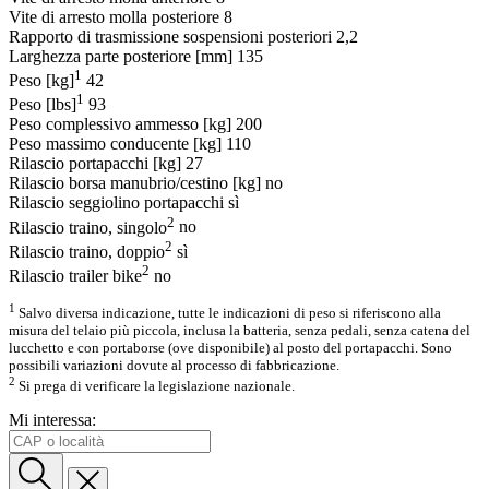
Vite di arresto molla posteriore
8
Rapporto di trasmissione sospensioni posteriori
2,2
Larghezza parte posteriore [mm]
135
1
Peso [kg]
42
1
Peso [lbs]
93
Peso complessivo ammesso [kg]
200
Peso massimo conducente [kg]
110
Rilascio portapacchi [kg]
27
Rilascio borsa manubrio/cestino [kg]
no
Rilascio seggiolino portapacchi
sì
2
Rilascio traino, singolo
no
2
Rilascio traino, doppio
sì
2
Rilascio trailer bike
no
1
Salvo diversa indicazione, tutte le indicazioni di peso si riferiscono alla
misura del telaio più piccola, inclusa la batteria, senza pedali, senza catena del
lucchetto e con portaborse (ove disponibile) al posto del portapacchi. Sono
possibili variazioni dovute al processo di fabbricazione.
2
Si prega di verificare la legislazione nazionale.
Mi interessa: