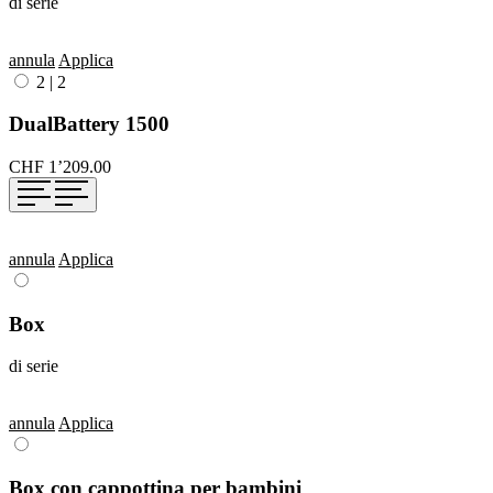
di serie
annula
Applica
2
|
2
DualBattery 1500
CHF 1’209.00
annula
Applica
Box
di serie
annula
Applica
Box con cappottina per bambini