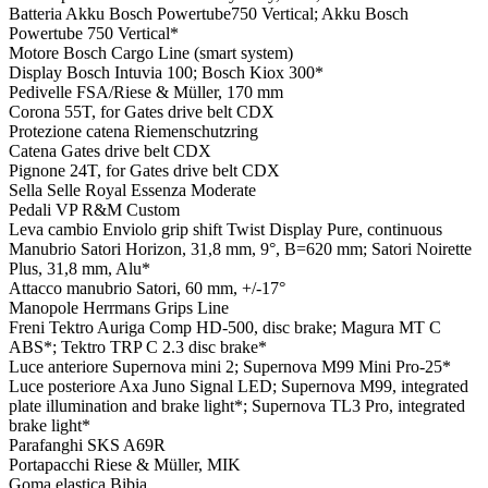
Batteria
Akku Bosch Powertube750 Vertical; Akku Bosch
Powertube 750 Vertical*
Motore
Bosch Cargo Line (smart system)
Display
Bosch Intuvia 100; Bosch Kiox 300*
Pedivelle
FSA/Riese & Müller, 170 mm
Corona
55T, for Gates drive belt CDX
Protezione catena
Riemenschutzring
Catena
Gates drive belt CDX
Pignone
24T, for Gates drive belt CDX
Sella
Selle Royal Essenza Moderate
Pedali
VP R&M Custom
Leva cambio
Enviolo grip shift Twist Display Pure, continuous
Manubrio
Satori Horizon, 31,8 mm, 9°, B=620 mm; Satori Noirette
Plus, 31,8 mm, Alu*
Attacco manubrio
Satori, 60 mm, +/-17°
Manopole
Herrmans Grips Line
Freni
Tektro Auriga Comp HD-500, disc brake; Magura MT C
ABS*; Tektro TRP C 2.3 disc brake*
Luce anteriore
Supernova mini 2; Supernova M99 Mini Pro-25*
Luce posteriore
Axa Juno Signal LED; Supernova M99, integrated
plate illumination and brake light*; Supernova TL3 Pro, integrated
brake light*
Parafanghi
SKS A69R
Portapacchi
Riese & Müller, MIK
Goma elastica
Bibia