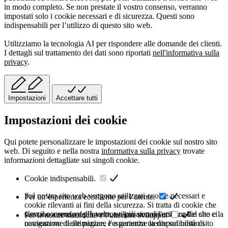
in modo completo. Se non prestate il vostro consenso, verranno
impostati solo i cookie necessari e di sicurezza. Questi sono
indispensabili per l’utilizzo di questo sito web.
Utilizziamo la tecnologia AI per rispondere alle domande dei clienti.
I dettagli sul trattamento dei dati sono riportati
nell'informativa sulla
privacy
.
Impostazioni
Accettare tutti
Impostazioni dei cookie
Qui potete personalizzare le impostazioni dei cookie sul nostro sito
web. Di seguito e nella nostra
informativa sulla privacy
trovate
informazioni dettagliate sui singoli cookie.
Cookie indispensabili.
Sul nostro sito web vengono utilizzati cookie necessari e
Per un’esperienza eccellente per l’utente.
cookie rilevanti ai fini della sicurezza. Si tratta di cookie che
servono a rendere più veloce o più sicuro l'utilizzo del sito e la
Con il consenso dell'utente, utilizziamo diversi cookie che ci
Per le nostre statistiche e l’ulteriore sviluppo.
navigazione delle pagine, e a garantire la disponibilità di
consentono di ottimizzare l'esperienza utente sul nostro sito