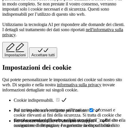
in modo completo. Se non prestate il vostro consenso, verranno
impostati solo i cookie necessari e di sicurezza. Questi sono
indispensabili per l’utilizzo di questo sito web.
Utilizziamo la tecnologia AI per rispondere alle domande dei clienti.
I dettagli sul trattamento dei dati sono riportati
nell'informativa sulla
privacy
.
Impostazioni
Accettare tutti
Impostazioni dei cookie
Qui potete personalizzare le impostazioni dei cookie sul nostro sito
web. Di seguito e nella nostra
informativa sulla privacy
trovate
informazioni dettagliate sui singoli cookie.
Cookie indispensabili.
Sul nostro sito web vengono utilizzati cookie necessari e
Per un’esperienza eccellente per l’utente.
cookie rilevanti ai fini della sicurezza. Si tratta di cookie che
servono a rendere più veloce o più sicuro l'utilizzo del sito e la
Con il consenso dell'utente, utilizziamo diversi cookie che ci
Per le nostre statistiche e l’ulteriore sviluppo.
navigazione delle pagine, e a garantire la disponibilità di
consentono di ottimizzare l'esperienza utente sul nostro sito