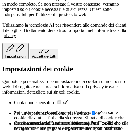
in modo completo. Se non prestate il vostro consenso, verranno
impostati solo i cookie necessari e di sicurezza. Questi sono
indispensabili per l’utilizzo di questo sito web.
Utilizziamo la tecnologia AI per rispondere alle domande dei clienti.
I dettagli sul trattamento dei dati sono riportati
nell'informativa sulla
privacy
.
Impostazioni
Accettare tutti
Impostazioni dei cookie
Qui potete personalizzare le impostazioni dei cookie sul nostro sito
web. Di seguito e nella nostra
informativa sulla privacy
trovate
informazioni dettagliate sui singoli cookie.
Cookie indispensabili.
Sul nostro sito web vengono utilizzati cookie necessari e
Per un’esperienza eccellente per l’utente.
cookie rilevanti ai fini della sicurezza. Si tratta di cookie che
servono a rendere più veloce o più sicuro l'utilizzo del sito e la
Con il consenso dell'utente, utilizziamo diversi cookie che ci
Per le nostre statistiche e l’ulteriore sviluppo.
navigazione delle pagine, e a garantire la disponibilità di
consentono di ottimizzare l'esperienza utente sul nostro sito