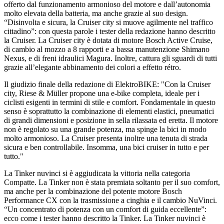
offerto dal funzionamento armonioso del motore e dall’autonomia
molto elevata della batteria, ma anche grazie al suo design.
“Disinvolta e sicura, la Cruiser city si muove agilmente nel traffico
cittadino”: con questa parole i tester della redazione hanno descritto
la Cruiser. La Cruiser city è dotata di motore Bosch Active Cruise,
di cambio al mozzo a 8 rapporti e a bassa manutenzione Shimano
Nexus, e di freni idraulici Magura. Inoltre, cattura gli sguardi di tutti
grazie all’elegante abbinamento dei colori a effetto rétro.
Il giudizio finale della redazione di ElektroBIKE: "Con la Cruiser
city, Riese & Müller propone una e-bike completa, ideale per i
ciclisti esigenti in termini di stile e comfort. Fondamentale in questo
senso è soprattutto la combinazione di elementi elastici, pneumatici
di grandi dimensioni e posizione in sella rilassata ed eretta. Il motore
non è regolato su una grande potenza, ma spinge la bici in modo
molto armonioso. La Cruiser presenta inoltre una tenuta di strada
sicura e ben controllabile. Insomma, una bici cruiser in tutto e per
tutto."
La Tinker nuvinci si è aggiudicata la vittoria nella categoria
Compatte. La Tinker non è stata premiata soltanto per il suo comfort,
ma anche per la combinazione del potente motore Bosch
Performance CX con la trasmissione a cinghia e il cambio NuVinci.
“Un concentrato di potenza con un comfort di guida eccellente”:
ecco come i tester hanno descritto la Tinker. La Tinker nuvinci è