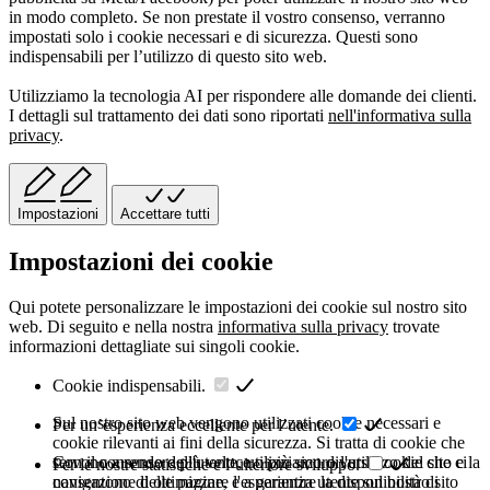
in modo completo. Se non prestate il vostro consenso, verranno
impostati solo i cookie necessari e di sicurezza. Questi sono
indispensabili per l’utilizzo di questo sito web.
Utilizziamo la tecnologia AI per rispondere alle domande dei clienti.
I dettagli sul trattamento dei dati sono riportati
nell'informativa sulla
privacy
.
Impostazioni
Accettare tutti
Impostazioni dei cookie
Qui potete personalizzare le impostazioni dei cookie sul nostro sito
web. Di seguito e nella nostra
informativa sulla privacy
trovate
informazioni dettagliate sui singoli cookie.
Cookie indispensabili.
Sul nostro sito web vengono utilizzati cookie necessari e
Per un’esperienza eccellente per l’utente.
cookie rilevanti ai fini della sicurezza. Si tratta di cookie che
servono a rendere più veloce o più sicuro l'utilizzo del sito e la
Con il consenso dell'utente, utilizziamo diversi cookie che ci
Per le nostre statistiche e l’ulteriore sviluppo.
navigazione delle pagine, e a garantire la disponibilità di
consentono di ottimizzare l'esperienza utente sul nostro sito