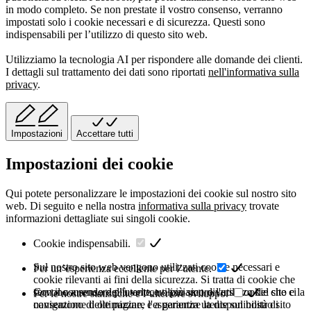
in modo completo. Se non prestate il vostro consenso, verranno
impostati solo i cookie necessari e di sicurezza. Questi sono
indispensabili per l’utilizzo di questo sito web.
Utilizziamo la tecnologia AI per rispondere alle domande dei clienti.
I dettagli sul trattamento dei dati sono riportati
nell'informativa sulla
privacy
.
Impostazioni
Accettare tutti
Impostazioni dei cookie
Qui potete personalizzare le impostazioni dei cookie sul nostro sito
web. Di seguito e nella nostra
informativa sulla privacy
trovate
informazioni dettagliate sui singoli cookie.
Cookie indispensabili.
Sul nostro sito web vengono utilizzati cookie necessari e
Per un’esperienza eccellente per l’utente.
cookie rilevanti ai fini della sicurezza. Si tratta di cookie che
servono a rendere più veloce o più sicuro l'utilizzo del sito e la
Con il consenso dell'utente, utilizziamo diversi cookie che ci
Per le nostre statistiche e l’ulteriore sviluppo.
navigazione delle pagine, e a garantire la disponibilità di
consentono di ottimizzare l'esperienza utente sul nostro sito