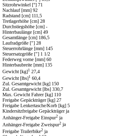
Sitzrohrwinkel [°]
71
Nachlauf [mm]
92
Radstand [cm]
111,5
Tretlagerhöhe [cm]
28
Durchstiegshöhe [cm]
-
Hinterbaulänge [cm]
49
Gesamtlänge [cm]
186,5
Laufradgröße ["]
28
Steuerrohrlänge [mm]
145
Steuersatzgröße ["]
1 1/2
Federweg vorne [mm]
60
Hinterbaubreite [mm]
135
1
Gewicht [kg]
27,4
1
Gewicht [lbs]
60,4
Zul. Gesamtgewicht [kg]
150
Zul. Gesamtgewicht [lbs]
330,7
Max. Gewicht Fahrer [kg]
110
Freigabe Gepäckträger [kg]
27
Freigabe Lenkertasche/Korb [kg]
5
Kindersitzfreigabe Gepäckträger
ja
2
Anhänger-Freigabe Einspur
ja
2
Anhänger-Freigabe Zweispur
ja
2
Freigabe Trailerbike
ja