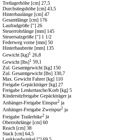
Tretlagerhöhe [cm]
27,5
Durchstiegshöhe [cm]
43,5
Hinterbaulänge [cm]
47
Gesamtlänge [cm]
176
Laufradgröße ["]
26
Steuerrohrlänge [mm]
145
Steuersatzgröße ["]
1 1/2
Federweg vorne [mm]
50
Hinterbaubreite [mm]
135
1
Gewicht [kg]
26,8
1
Gewicht [lbs]
59,1
Zul. Gesamtgewicht [kg]
150
Zul. Gesamtgewicht [lbs]
330,7
Max. Gewicht Fahrer [kg]
110
Freigabe Gepäckträger [kg]
27
Freigabe Lenkertasche/Korb [kg]
5
Kindersitzfreigabe Gepäckträger
ja
2
Anhänger-Freigabe Einspur
ja
2
Anhänger-Freigabe Zweispur
ja
2
Freigabe Trailerbike
ja
Oberrohrlänge [cm]
60
Reach [cm]
38
Stack [cm]
64,5
Lenkkopfwinkel [°]
69,5