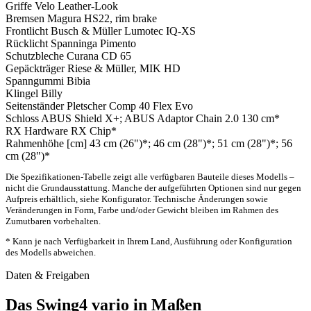
Griffe
Velo Leather-Look
Bremsen
Magura HS22, rim brake
Frontlicht
Busch & Müller Lumotec IQ-XS
Rücklicht
Spanninga Pimento
Schutzbleche
Curana CD 65
Gepäckträger
Riese & Müller, MIK HD
Spanngummi
Bibia
Klingel
Billy
Seitenständer
Pletscher Comp 40 Flex Evo
Schloss
ABUS Shield X+; ABUS Adaptor Chain 2.0 130 cm*
RX Hardware
RX Chip*
Rahmenhöhe [cm]
43 cm (26")*; 46 cm (28")*; 51 cm (28")*; 56
cm (28")*
Die Spezifikationen-Tabelle zeigt alle verfügbaren Bauteile dieses Modells –
nicht die Grundausstattung. Manche der aufgeführten Optionen sind nur gegen
Aufpreis erhältlich, siehe Konfigurator. Technische Änderungen sowie
Veränderungen in Form, Farbe und/oder Gewicht bleiben im Rahmen des
Zumutbaren vorbehalten.
* Kann je nach Verfügbarkeit in Ihrem Land, Ausführung oder Konfiguration
des Modells abweichen.
Daten & Freigaben
Das Swing4 vario in Maßen