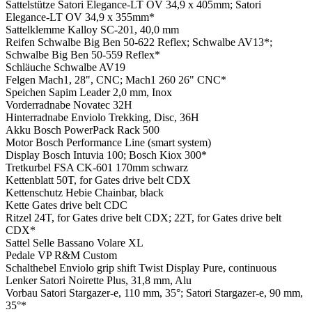
Sattelstütze
Satori Elegance-LT OV 34,9 x 405mm; Satori
Elegance-LT OV 34,9 x 355mm*
Sattelklemme
Kalloy SC-201, 40,0 mm
Reifen
Schwalbe Big Ben 50-622 Reflex; Schwalbe AV13*;
Schwalbe Big Ben 50-559 Reflex*
Schläuche
Schwalbe AV19
Felgen
Mach1, 28", CNC; Mach1 260 26" CNC*
Speichen
Sapim Leader 2,0 mm, Inox
Vorderradnabe
Novatec 32H
Hinterradnabe
Enviolo Trekking, Disc, 36H
Akku
Bosch PowerPack Rack 500
Motor
Bosch Performance Line (smart system)
Display
Bosch Intuvia 100; Bosch Kiox 300*
Tretkurbel
FSA CK-601 170mm schwarz
Kettenblatt
50T, for Gates drive belt CDX
Kettenschutz
Hebie Chainbar, black
Kette
Gates drive belt CDC
Ritzel
24T, for Gates drive belt CDX; 22T, for Gates drive belt
CDX*
Sattel
Selle Bassano Volare XL
Pedale
VP R&M Custom
Schalthebel
Enviolo grip shift Twist Display Pure, continuous
Lenker
Satori Noirette Plus, 31,8 mm, Alu
Vorbau
Satori Stargazer-e, 110 mm, 35°; Satori Stargazer-e, 90 mm,
35°*