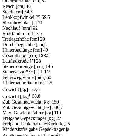
Oberrohrlänge [cm]
62
Reach [cm]
40
Stack [cm]
64,5
Lenkkopfwinkel [°]
69,5
Sitzrohrwinkel [°]
71
Nachlauf [mm]
92
Radstand [cm]
113,5
Tretlagerhöhe [cm]
28
Durchstiegshöhe [cm]
-
Hinterbaulänge [cm]
49
Gesamtlänge [cm]
188,5
Laufradgröße ["]
28
Steuerrohrlänge [mm]
145
Steuersatzgröße ["]
1 1/2
Federweg vorne [mm]
60
Hinterbaubreite [mm]
135
1
Gewicht [kg]
27,6
1
Gewicht [lbs]
60,8
Zul. Gesamtgewicht [kg]
150
Zul. Gesamtgewicht [lbs]
330,7
Max. Gewicht Fahrer [kg]
110
Freigabe Gepäckträger [kg]
27
Freigabe Lenkertasche/Korb [kg]
5
Kindersitzfreigabe Gepäckträger
ja
2
Anhänger-Freigabe Einspur
ja