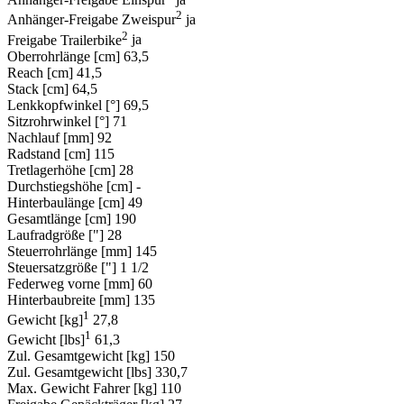
2
Anhänger-Freigabe Zweispur
ja
2
Freigabe Trailerbike
ja
Oberrohrlänge [cm]
63,5
Reach [cm]
41,5
Stack [cm]
64,5
Lenkkopfwinkel [°]
69,5
Sitzrohrwinkel [°]
71
Nachlauf [mm]
92
Radstand [cm]
115
Tretlagerhöhe [cm]
28
Durchstiegshöhe [cm]
-
Hinterbaulänge [cm]
49
Gesamtlänge [cm]
190
Laufradgröße ["]
28
Steuerrohrlänge [mm]
145
Steuersatzgröße ["]
1 1/2
Federweg vorne [mm]
60
Hinterbaubreite [mm]
135
1
Gewicht [kg]
27,8
1
Gewicht [lbs]
61,3
Zul. Gesamtgewicht [kg]
150
Zul. Gesamtgewicht [lbs]
330,7
Max. Gewicht Fahrer [kg]
110