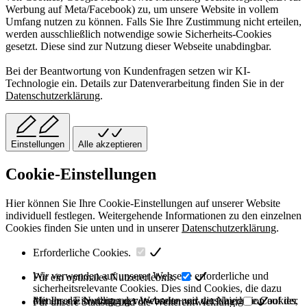
Werbung auf Meta/Facebook) zu, um unsere Website in vollem
Umfang nutzen zu können. Falls Sie Ihre Zustimmung nicht erteilen,
werden ausschließlich notwendige sowie Sicherheits-Cookies
gesetzt. Diese sind zur Nutzung dieser Webseite unabdingbar.
Bei der Beantwortung von Kundenfragen setzen wir KI-
Technologie ein. Details zur Datenverarbeitung finden Sie in der
Datenschutzerklärung
.
Einstellungen
Alle akzeptieren
Cookie-Einstellungen
Hier können Sie Ihre Cookie-Einstellungen auf unserer Website
individuell festlegen. Weitergehende Informationen zu den einzelnen
Cookies finden Sie unten und in unserer
Datenschutzerklärung
.
Erforderliche Cookies.
Wir verwenden auf unserer Webseite erforderliche und
Für ein optimales Nutzererlebnis.
sicherheitsrelevante Cookies. Dies sind Cookies, die dazu
dienen, die Nutzung der Webseite und die Navigation auf der
Mit Ihrer Einwilligung verwenden wir verschiedene Cookies,
Für unsere Statistik und die Weiterentwicklung.