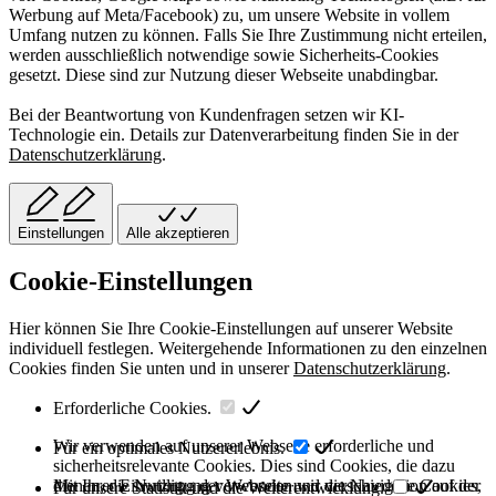
Werbung auf Meta/Facebook) zu, um unsere Website in vollem
Umfang nutzen zu können. Falls Sie Ihre Zustimmung nicht erteilen,
werden ausschließlich notwendige sowie Sicherheits-Cookies
gesetzt. Diese sind zur Nutzung dieser Webseite unabdingbar.
Bei der Beantwortung von Kundenfragen setzen wir KI-
Technologie ein. Details zur Datenverarbeitung finden Sie in der
Datenschutzerklärung
.
Einstellungen
Alle akzeptieren
Cookie-Einstellungen
Hier können Sie Ihre Cookie-Einstellungen auf unserer Website
individuell festlegen. Weitergehende Informationen zu den einzelnen
Cookies finden Sie unten und in unserer
Datenschutzerklärung
.
Erforderliche Cookies.
Wir verwenden auf unserer Webseite erforderliche und
Für ein optimales Nutzererlebnis.
sicherheitsrelevante Cookies. Dies sind Cookies, die dazu
dienen, die Nutzung der Webseite und die Navigation auf der
Mit Ihrer Einwilligung verwenden wir verschiedene Cookies,
Für unsere Statistik und die Weiterentwicklung.