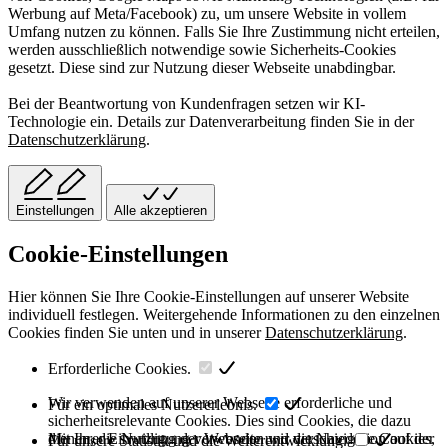
Werbung auf Meta/Facebook) zu, um unsere Website in vollem
Umfang nutzen zu können. Falls Sie Ihre Zustimmung nicht erteilen,
werden ausschließlich notwendige sowie Sicherheits-Cookies
gesetzt. Diese sind zur Nutzung dieser Webseite unabdingbar.
Bei der Beantwortung von Kundenfragen setzen wir KI-
Technologie ein. Details zur Datenverarbeitung finden Sie in der
Datenschutzerklärung
.
Einstellungen
Alle akzeptieren
Cookie-Einstellungen
Hier können Sie Ihre Cookie-Einstellungen auf unserer Website
individuell festlegen. Weitergehende Informationen zu den einzelnen
Cookies finden Sie unten und in unserer
Datenschutzerklärung
.
Erforderliche Cookies.
Wir verwenden auf unserer Webseite erforderliche und
Für ein optimales Nutzererlebnis.
sicherheitsrelevante Cookies. Dies sind Cookies, die dazu
dienen, die Nutzung der Webseite und die Navigation auf der
Mit Ihrer Einwilligung verwenden wir verschiedene Cookies,
Für unsere Statistik und die Weiterentwicklung.