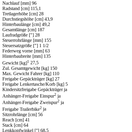
Nachlauf [mm]
96
Radstand [cm]
115,1
Tretlagerhöhe [cm]
28
Durchstiegshöhe [cm]
43,9
Hinterbaulänge [cm]
49,2
Gesamtlänge [cm]
187
Laufradgröße ["]
28
Steuerrohrlänge [mm]
155
Steuersatzgröße ["]
1 1/2
Federweg vorne [mm]
63
Hinterbaubreite [mm]
135
1
Gewicht [kg]
27,5
Zul. Gesamtgewicht [kg]
150
Max. Gewicht Fahrer [kg]
110
Freigabe Gepäckträger [kg]
27
Freigabe Lenkertasche/Korb [kg]
5
Kindersitzfreigabe Gepäckträger
ja
2
Anhänger-Freigabe Einspur
ja
2
Anhänger-Freigabe Zweispur
ja
2
Freigabe Trailerbike
ja
Sitzrohrlänge [cm]
56
Reach [cm]
41
Stack [cm]
64
Lenkkopfwinkel [°]
68,5