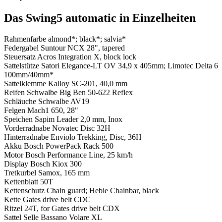
Das Swing5 automatic in Einzelheiten
Rahmenfarbe
almond*; black*; salvia*
Federgabel
Suntour NCX 28", tapered
Steuersatz
Acros Integration X, block lock
Sattelstütze
Satori Elegance-LT OV 34,9 x 405mm; Limotec Delta 6
100mm/40mm*
Sattelklemme
Kalloy SC-201, 40,0 mm
Reifen
Schwalbe Big Ben 50-622 Reflex
Schläuche
Schwalbe AV19
Felgen
Mach1 650, 28"
Speichen
Sapim Leader 2,0 mm, Inox
Vorderradnabe
Novatec Disc 32H
Hinterradnabe
Enviolo Trekking, Disc, 36H
Akku
Bosch PowerPack Rack 500
Motor
Bosch Performance Line, 25 km/h
Display
Bosch Kiox 300
Tretkurbel
Samox, 165 mm
Kettenblatt
50T
Kettenschutz
Chain guard; Hebie Chainbar, black
Kette
Gates drive belt CDC
Ritzel
24T, for Gates drive belt CDX
Sattel
Selle Bassano Volare XL