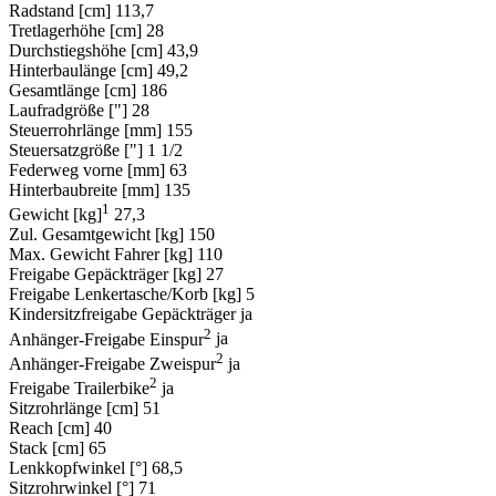
Radstand [cm]
113,7
Tretlagerhöhe [cm]
28
Durchstiegshöhe [cm]
43,9
Hinterbaulänge [cm]
49,2
Gesamtlänge [cm]
186
Laufradgröße ["]
28
Steuerrohrlänge [mm]
155
Steuersatzgröße ["]
1 1/2
Federweg vorne [mm]
63
Hinterbaubreite [mm]
135
1
Gewicht [kg]
27,3
Zul. Gesamtgewicht [kg]
150
Max. Gewicht Fahrer [kg]
110
Freigabe Gepäckträger [kg]
27
Freigabe Lenkertasche/Korb [kg]
5
Kindersitzfreigabe Gepäckträger
ja
2
Anhänger-Freigabe Einspur
ja
2
Anhänger-Freigabe Zweispur
ja
2
Freigabe Trailerbike
ja
Sitzrohrlänge [cm]
51
Reach [cm]
40
Stack [cm]
65
Lenkkopfwinkel [°]
68,5
Sitzrohrwinkel [°]
71