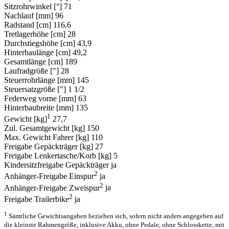
Sitzrohrwinkel [°]
71
Nachlauf [mm]
96
Radstand [cm]
116,6
Tretlagerhöhe [cm]
28
Durchstiegshöhe [cm]
43,9
Hinterbaulänge [cm]
49,2
Gesamtlänge [cm]
189
Laufradgröße ["]
28
Steuerrohrlänge [mm]
145
Steuersatzgröße ["]
1 1/2
Federweg vorne [mm]
63
Hinterbaubreite [mm]
135
1
Gewicht [kg]
27,7
Zul. Gesamtgewicht [kg]
150
Max. Gewicht Fahrer [kg]
110
Freigabe Gepäckträger [kg]
27
Freigabe Lenkertasche/Korb [kg]
5
Kindersitzfreigabe Gepäckträger
ja
2
Anhänger-Freigabe Einspur
ja
2
Anhänger-Freigabe Zweispur
ja
2
Freigabe Trailerbike
ja
1
Sämtliche Gewichtsangaben beziehen sich, sofern nicht anders angegeben auf
die kleinste Rahmengröße, inklusive Akku, ohne Pedale, ohne Schlosskette, mit