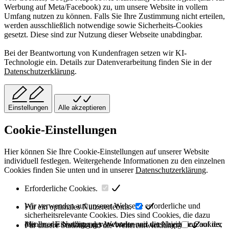
Werbung auf Meta/Facebook) zu, um unsere Website in vollem
Umfang nutzen zu können. Falls Sie Ihre Zustimmung nicht erteilen,
werden ausschließlich notwendige sowie Sicherheits-Cookies
gesetzt. Diese sind zur Nutzung dieser Webseite unabdingbar.
Bei der Beantwortung von Kundenfragen setzen wir KI-
Technologie ein. Details zur Datenverarbeitung finden Sie in der
Datenschutzerklärung
.
Einstellungen
Alle akzeptieren
Cookie-Einstellungen
Hier können Sie Ihre Cookie-Einstellungen auf unserer Website
individuell festlegen. Weitergehende Informationen zu den einzelnen
Cookies finden Sie unten und in unserer
Datenschutzerklärung
.
Erforderliche Cookies.
Wir verwenden auf unserer Webseite erforderliche und
Für ein optimales Nutzererlebnis.
sicherheitsrelevante Cookies. Dies sind Cookies, die dazu
dienen, die Nutzung der Webseite und die Navigation auf der
Mit Ihrer Einwilligung verwenden wir verschiedene Cookies,
Für unsere Statistik und die Weiterentwicklung.