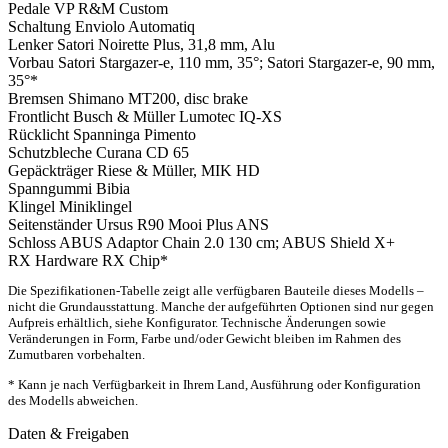
Pedale
VP R&M Custom
Schaltung
Enviolo Automatiq
Lenker
Satori Noirette Plus, 31,8 mm, Alu
Vorbau
Satori Stargazer-e, 110 mm, 35°; Satori Stargazer-e, 90 mm,
35°*
Bremsen
Shimano MT200, disc brake
Frontlicht
Busch & Müller Lumotec IQ-XS
Rücklicht
Spanninga Pimento
Schutzbleche
Curana CD 65
Gepäckträger
Riese & Müller, MIK HD
Spanngummi
Bibia
Klingel
Miniklingel
Seitenständer
Ursus R90 Mooi Plus ANS
Schloss
ABUS Adaptor Chain 2.0 130 cm; ABUS Shield X+
RX Hardware
RX Chip*
Die Spezifikationen-Tabelle zeigt alle verfügbaren Bauteile dieses Modells –
nicht die Grundausstattung. Manche der aufgeführten Optionen sind nur gegen
Aufpreis erhältlich, siehe Konfigurator. Technische Änderungen sowie
Veränderungen in Form, Farbe und/oder Gewicht bleiben im Rahmen des
Zumutbaren vorbehalten.
* Kann je nach Verfügbarkeit in Ihrem Land, Ausführung oder Konfiguration
des Modells abweichen.
Daten & Freigaben