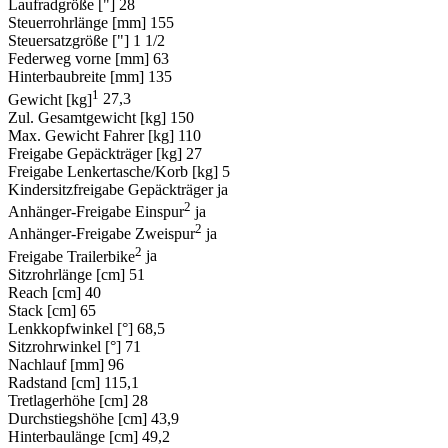
Laufradgröße ["]
28
Steuerrohrlänge [mm]
155
Steuersatzgröße ["]
1 1/2
Federweg vorne [mm]
63
Hinterbaubreite [mm]
135
1
Gewicht [kg]
27,3
Zul. Gesamtgewicht [kg]
150
Max. Gewicht Fahrer [kg]
110
Freigabe Gepäckträger [kg]
27
Freigabe Lenkertasche/Korb [kg]
5
Kindersitzfreigabe Gepäckträger
ja
2
Anhänger-Freigabe Einspur
ja
2
Anhänger-Freigabe Zweispur
ja
2
Freigabe Trailerbike
ja
Sitzrohrlänge [cm]
51
Reach [cm]
40
Stack [cm]
65
Lenkkopfwinkel [°]
68,5
Sitzrohrwinkel [°]
71
Nachlauf [mm]
96
Radstand [cm]
115,1
Tretlagerhöhe [cm]
28
Durchstiegshöhe [cm]
43,9
Hinterbaulänge [cm]
49,2