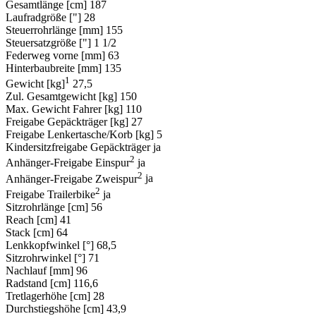
Gesamtlänge [cm]
187
Laufradgröße ["]
28
Steuerrohrlänge [mm]
155
Steuersatzgröße ["]
1 1/2
Federweg vorne [mm]
63
Hinterbaubreite [mm]
135
1
Gewicht [kg]
27,5
Zul. Gesamtgewicht [kg]
150
Max. Gewicht Fahrer [kg]
110
Freigabe Gepäckträger [kg]
27
Freigabe Lenkertasche/Korb [kg]
5
Kindersitzfreigabe Gepäckträger
ja
2
Anhänger-Freigabe Einspur
ja
2
Anhänger-Freigabe Zweispur
ja
2
Freigabe Trailerbike
ja
Sitzrohrlänge [cm]
56
Reach [cm]
41
Stack [cm]
64
Lenkkopfwinkel [°]
68,5
Sitzrohrwinkel [°]
71
Nachlauf [mm]
96
Radstand [cm]
116,6
Tretlagerhöhe [cm]
28
Durchstiegshöhe [cm]
43,9