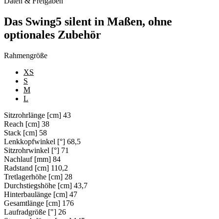
Daten & Freigaben
Das Swing5 silent in Maßen, ohne
optionales Zubehör
Rahmengröße
XS
S
M
L
Sitzrohrlänge [cm]
43
Reach [cm]
38
Stack [cm]
58
Lenkkopfwinkel [°]
68,5
Sitzrohrwinkel [°]
71
Nachlauf [mm]
84
Radstand [cm]
110,2
Tretlagerhöhe [cm]
28
Durchstiegshöhe [cm]
43,7
Hinterbaulänge [cm]
47
Gesamtlänge [cm]
176
Laufradgröße ["]
26