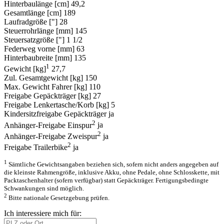
Hinterbaulänge [cm]
49,2
Gesamtlänge [cm]
189
Laufradgröße ["]
28
Steuerrohrlänge [mm]
145
Steuersatzgröße ["]
1 1/2
Federweg vorne [mm]
63
Hinterbaubreite [mm]
135
1
Gewicht [kg]
27,7
Zul. Gesamtgewicht [kg]
150
Max. Gewicht Fahrer [kg]
110
Freigabe Gepäckträger [kg]
27
Freigabe Lenkertasche/Korb [kg]
5
Kindersitzfreigabe Gepäckträger
ja
2
Anhänger-Freigabe Einspur
ja
2
Anhänger-Freigabe Zweispur
ja
2
Freigabe Trailerbike
ja
1
Sämtliche Gewichtsangaben beziehen sich, sofern nicht anders angegeben auf
die kleinste Rahmengröße, inklusive Akku, ohne Pedale, ohne Schlosskette, mit
Packtaschenhalter (sofern verfügbar) statt Gepäckträger. Fertigungsbedingte
Schwankungen sind möglich.
2
Bitte nationale Gesetzgebung prüfen.
Ich interessiere mich für: