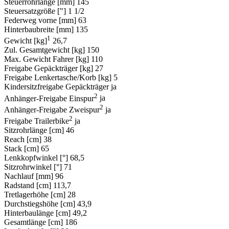
Steuerrohrlänge [mm]
145
Steuersatzgröße ["]
1 1/2
Federweg vorne [mm]
63
Hinterbaubreite [mm]
135
1
Gewicht [kg]
26,7
Zul. Gesamtgewicht [kg]
150
Max. Gewicht Fahrer [kg]
110
Freigabe Gepäckträger [kg]
27
Freigabe Lenkertasche/Korb [kg]
5
Kindersitzfreigabe Gepäckträger
ja
2
Anhänger-Freigabe Einspur
ja
2
Anhänger-Freigabe Zweispur
ja
2
Freigabe Trailerbike
ja
Sitzrohrlänge [cm]
46
Reach [cm]
38
Stack [cm]
65
Lenkkopfwinkel [°]
68,5
Sitzrohrwinkel [°]
71
Nachlauf [mm]
96
Radstand [cm]
113,7
Tretlagerhöhe [cm]
28
Durchstiegshöhe [cm]
43,9
Hinterbaulänge [cm]
49,2
Gesamtlänge [cm]
186