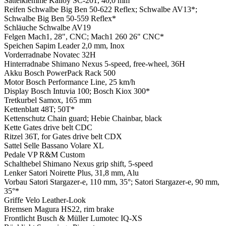
Sattelklemme
Kalloy SC-201, 40,0 mm
Reifen
Schwalbe Big Ben 50-622 Reflex; Schwalbe AV13*;
Schwalbe Big Ben 50-559 Reflex*
Schläuche
Schwalbe AV19
Felgen
Mach1, 28", CNC; Mach1 260 26" CNC*
Speichen
Sapim Leader 2,0 mm, Inox
Vorderradnabe
Novatec 32H
Hinterradnabe
Shimano Nexus 5-speed, free-wheel, 36H
Akku
Bosch PowerPack Rack 500
Motor
Bosch Performance Line, 25 km/h
Display
Bosch Intuvia 100; Bosch Kiox 300*
Tretkurbel
Samox, 165 mm
Kettenblatt
48T; 50T*
Kettenschutz
Chain guard; Hebie Chainbar, black
Kette
Gates drive belt CDC
Ritzel
36T, for Gates drive belt CDX
Sattel
Selle Bassano Volare XL
Pedale
VP R&M Custom
Schalthebel
Shimano Nexus grip shift, 5-speed
Lenker
Satori Noirette Plus, 31,8 mm, Alu
Vorbau
Satori Stargazer-e, 110 mm, 35°; Satori Stargazer-e, 90 mm,
35°*
Griffe
Velo Leather-Look
Bremsen
Magura HS22, rim brake
Frontlicht
Busch & Müller Lumotec IQ-XS