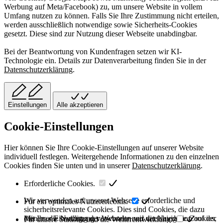
Werbung auf Meta/Facebook) zu, um unsere Website in vollem
Umfang nutzen zu können. Falls Sie Ihre Zustimmung nicht erteilen,
werden ausschließlich notwendige sowie Sicherheits-Cookies
gesetzt. Diese sind zur Nutzung dieser Webseite unabdingbar.
Bei der Beantwortung von Kundenfragen setzen wir KI-
Technologie ein. Details zur Datenverarbeitung finden Sie in der
Datenschutzerklärung
.
Einstellungen
Alle akzeptieren
Cookie-Einstellungen
Hier können Sie Ihre Cookie-Einstellungen auf unserer Website
individuell festlegen. Weitergehende Informationen zu den einzelnen
Cookies finden Sie unten und in unserer
Datenschutzerklärung
.
Erforderliche Cookies.
Wir verwenden auf unserer Webseite erforderliche und
Für ein optimales Nutzererlebnis.
sicherheitsrelevante Cookies. Dies sind Cookies, die dazu
dienen, die Nutzung der Webseite und die Navigation auf der
Mit Ihrer Einwilligung verwenden wir verschiedene Cookies,
Für unsere Statistik und die Weiterentwicklung.