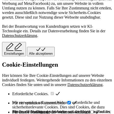
Werbung auf Meta/Facebook) zu, um unsere Website in vollem
Umfang nutzen zu können. Falls Sie Ihre Zustimmung nicht erteilen,
werden ausschließlich notwendige sowie Sicherheits-Cookies
gesetzt. Diese sind zur Nutzung dieser Webseite unabdingbar.
Bei der Beantwortung von Kundenfragen setzen wir KI-
Technologie ein. Details zur Datenverarbeitung finden Sie in der
Datenschutzerklärung
.
Einstellungen
Alle akzeptieren
Cookie-Einstellungen
Hier können Sie Ihre Cookie-Einstellungen auf unserer Website
individuell festlegen. Weitergehende Informationen zu den einzelnen
Cookies finden Sie unten und in unserer
Datenschutzerklärung
.
Erforderliche Cookies.
Wir verwenden auf unserer Webseite erforderliche und
Für ein optimales Nutzererlebnis.
sicherheitsrelevante Cookies. Dies sind Cookies, die dazu
dienen, die Nutzung der Webseite und die Navigation auf der
Mit Ihrer Einwilligung verwenden wir verschiedene Cookies,
Für unsere Statistik und die Weiterentwicklung.