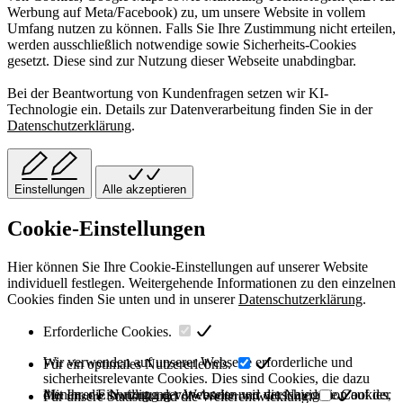
Werbung auf Meta/Facebook) zu, um unsere Website in vollem
Umfang nutzen zu können. Falls Sie Ihre Zustimmung nicht erteilen,
werden ausschließlich notwendige sowie Sicherheits-Cookies
gesetzt. Diese sind zur Nutzung dieser Webseite unabdingbar.
Bei der Beantwortung von Kundenfragen setzen wir KI-
Technologie ein. Details zur Datenverarbeitung finden Sie in der
Datenschutzerklärung
.
Einstellungen
Alle akzeptieren
Cookie-Einstellungen
Hier können Sie Ihre Cookie-Einstellungen auf unserer Website
individuell festlegen. Weitergehende Informationen zu den einzelnen
Cookies finden Sie unten und in unserer
Datenschutzerklärung
.
Erforderliche Cookies.
Wir verwenden auf unserer Webseite erforderliche und
Für ein optimales Nutzererlebnis.
sicherheitsrelevante Cookies. Dies sind Cookies, die dazu
dienen, die Nutzung der Webseite und die Navigation auf der
Mit Ihrer Einwilligung verwenden wir verschiedene Cookies,
Für unsere Statistik und die Weiterentwicklung.