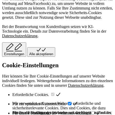
Werbung auf Meta/Facebook) zu, um unsere Website in vollem
Umfang nutzen zu können. Falls Sie Ihre Zustimmung nicht erteilen,
werden ausschließlich notwendige sowie Sicherheits-Cookies
gesetzt. Diese sind zur Nutzung dieser Webseite unabdingbar.
Bei der Beantwortung von Kundenfragen setzen wir KI-
Technologie ein. Details zur Datenverarbeitung finden Sie in der
Datenschutzerklärung
.
Einstellungen
Alle akzeptieren
Cookie-Einstellungen
Hier können Sie Ihre Cookie-Einstellungen auf unserer Website
individuell festlegen. Weitergehende Informationen zu den einzelnen
Cookies finden Sie unten und in unserer
Datenschutzerklärung
.
Erforderliche Cookies.
Wir verwenden auf unserer Webseite erforderliche und
Für ein optimales Nutzererlebnis.
sicherheitsrelevante Cookies. Dies sind Cookies, die dazu
dienen, die Nutzung der Webseite und die Navigation auf der
Mit Ihrer Einwilligung verwenden wir verschiedene Cookies,
Für unsere Statistik und die Weiterentwicklung.