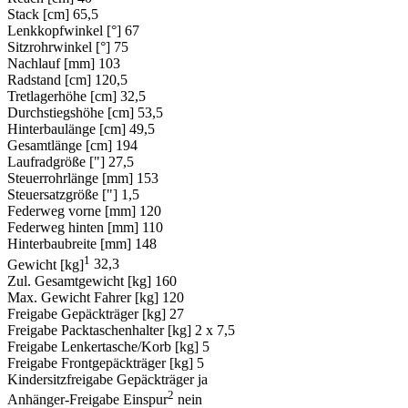
Stack [cm]
65,5
Lenkkopfwinkel [°]
67
Sitzrohrwinkel [°]
75
Nachlauf [mm]
103
Radstand [cm]
120,5
Tretlagerhöhe [cm]
32,5
Durchstiegshöhe [cm]
53,5
Hinterbaulänge [cm]
49,5
Gesamtlänge [cm]
194
Laufradgröße ["]
27,5
Steuerrohrlänge [mm]
153
Steuersatzgröße ["]
1,5
Federweg vorne [mm]
120
Federweg hinten [mm]
110
Hinterbaubreite [mm]
148
1
Gewicht [kg]
32,3
Zul. Gesamtgewicht [kg]
160
Max. Gewicht Fahrer [kg]
120
Freigabe Gepäckträger [kg]
27
Freigabe Packtaschenhalter [kg]
2 x 7,5
Freigabe Lenkertasche/Korb [kg]
5
Freigabe Frontgepäckträger [kg]
5
Kindersitzfreigabe Gepäckträger
ja
2
Anhänger-Freigabe Einspur
nein