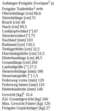
2
Anhänger-Freigabe Zweispur
ja
2
Freigabe Trailerbike
nein
Oberrohrlänge [cm]
66,6
Sitzrohrlänge [cm]
51
Reach [cm]
48
Stack [cm]
69,5
Lenkkopfwinkel [°]
67
Sitzrohrwinkel [°]
75
Nachlauf [mm]
103
Radstand [cm]
130,5
Tretlagerhöhe [cm]
32,5
Durchstiegshöhe [cm]
53,5
Hinterbaulänge [cm]
49,5
Gesamtlänge [cm]
204
Laufradgröße ["]
27,5
Steuerrohrlänge [mm]
186
Steuersatzgröße ["]
1,5
Federweg vorne [mm]
120
Federweg hinten [mm]
110
Hinterbaubreite [mm]
148
1
Gewicht [kg]
32,4
Zul. Gesamtgewicht [kg]
160
Max. Gewicht Fahrer [kg]
120
Freigabe Gepäckträger [kg]
27