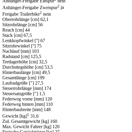
Anhänger-Freigabe Einspur
nein
2
Anhänger-Freigabe Zweispur
ja
2
Freigabe Trailerbike
nein
Oberrohrlänge [cm]
62,1
Sitzrohrlänge [cm]
56
Reach [cm]
44
Stack [cm]
67,5
Lenkkopfwinkel [°]
67
Sitzrohrwinkel [°]
75
Nachlauf [mm]
103
Radstand [cm]
125,5
Tretlagerhöhe [cm]
32,5
Durchstiegshöhe [cm]
53,5
Hinterbaulänge [cm]
49,5
Gesamtlänge [cm]
199
Laufradgröße ["]
27,5
Steuerrohrlänge [mm]
174
Steuersatzgröße ["]
1,5
Federweg vorne [mm]
120
Federweg hinten [mm]
110
Hinterbaubreite [mm]
148
1
Gewicht [kg]
31,6
Zul. Gesamtgewicht [kg]
160
Max. Gewicht Fahrer [kg]
120
Freigabe Gepäckträger [kg]
27