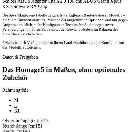
Schloss
ABUS Adaptor Chain 2.0 130 cm; ABUS Granit Xplus
RX Hardware
RX Chip
Die Spezifikationen-Tabelle zeigt alle verfügbaren Bauteile dieses Modells –
nicht die Grundausstattung. Manche der aufgeführten Optionen sind nur gegen
Aufpreis erhältlich, siehe Konfigurator. Technische Änderungen sowie
Veränderungen in Form, Farbe und/oder Gewicht bleiben im Rahmen des
Zumutbaren vorbehalten.
* Kann je nach Verfügbarkeit in Ihrem Land, Ausführung oder Konfiguration
des Modells abweichen.
Daten & Freigaben
Das Homage5 in Maßen, ohne optionales
Zubehör
Rahmengröße
M
L
XL
Oberrohrlänge [cm]
57,5
Sitzrohrlänge [cm]
51
Reach [cm]
40