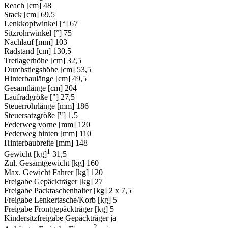
Reach [cm]
48
Stack [cm]
69,5
Lenkkopfwinkel [°]
67
Sitzrohrwinkel [°]
75
Nachlauf [mm]
103
Radstand [cm]
130,5
Tretlagerhöhe [cm]
32,5
Durchstiegshöhe [cm]
53,5
Hinterbaulänge [cm]
49,5
Gesamtlänge [cm]
204
Laufradgröße ["]
27,5
Steuerrohrlänge [mm]
186
Steuersatzgröße ["]
1,5
Federweg vorne [mm]
120
Federweg hinten [mm]
110
Hinterbaubreite [mm]
148
1
Gewicht [kg]
31,5
Zul. Gesamtgewicht [kg]
160
Max. Gewicht Fahrer [kg]
120
Freigabe Gepäckträger [kg]
27
Freigabe Packtaschenhalter [kg]
2 x 7,5
Freigabe Lenkertasche/Korb [kg]
5
Freigabe Frontgepäckträger [kg]
5
Kindersitzfreigabe Gepäckträger
ja
2