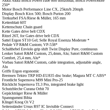
Akku
Akku Bosch PowerTube 800 horizontal; Bosch PowerMore
250*
Motor
Bosch Performance Line CX, 25km/h 20mph
Display
Bosch Kiox 500; Bosch Purion 200
Tretkurbel
FSA/Riese & Müller, 165 mm
Kettenblatt
60T
Kettenschutz
Chain guard
Kette
Gates drive belt CDX
Ritzel
26T, for Gates drive belt CDX
Sattel
Ergon ST10 Gel; Selle Royal Essenza Moderate *
Pedale
VP R&M Custom; VP-538*
Schalthebel
Enviolo grip shift Twist Display Pure, continuous
Lenker
Satori R&M Custom, 25,4mm, Alu; Satori R&M Custom
Comfort, 25,4 mm, Alu*
Vorbau
Satori R&M Custom, cable integration, adjustable angle,
Alu
Griffe
Ergon ergonomic
Bremsen
Tektro TRP HD-EU835 disc brake; Magura MT C ABS*
Frontlicht
Supernova M99 Mini Pro-25
Rücklicht
Supernova TL3 Pro, integrated brake light
Schutzbleche
Curana Orbit 70
Gepäckträger
Riese & Müller
Spanngummi
Bibia
Klingel
Knog Oi V2
Seitenständer
Ursus R97 IC Invisible Connect