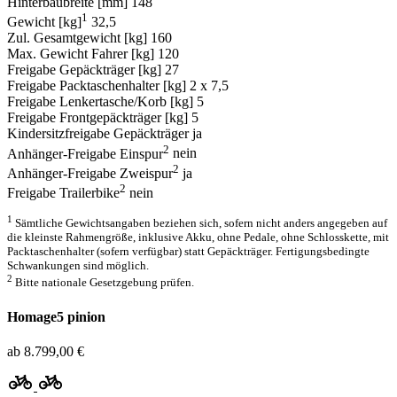
Hinterbaubreite [mm]
148
1
Gewicht [kg]
32,5
Zul. Gesamtgewicht [kg]
160
Max. Gewicht Fahrer [kg]
120
Freigabe Gepäckträger [kg]
27
Freigabe Packtaschenhalter [kg]
2 x 7,5
Freigabe Lenkertasche/Korb [kg]
5
Freigabe Frontgepäckträger [kg]
5
Kindersitzfreigabe Gepäckträger
ja
2
Anhänger-Freigabe Einspur
nein
2
Anhänger-Freigabe Zweispur
ja
2
Freigabe Trailerbike
nein
1
Sämtliche Gewichtsangaben beziehen sich, sofern nicht anders angegeben auf
die kleinste Rahmengröße, inklusive Akku, ohne Pedale, ohne Schlosskette, mit
Packtaschenhalter (sofern verfügbar) statt Gepäckträger. Fertigungsbedingte
Schwankungen sind möglich.
2
Bitte nationale Gesetzgebung prüfen.
Homage5 pinion
ab 8.799,00 €