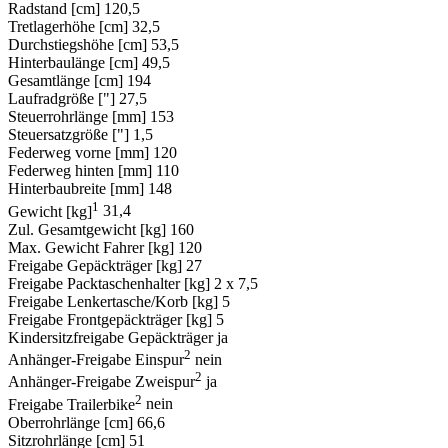
Radstand [cm]
120,5
Tretlagerhöhe [cm]
32,5
Durchstiegshöhe [cm]
53,5
Hinterbaulänge [cm]
49,5
Gesamtlänge [cm]
194
Laufradgröße ["]
27,5
Steuerrohrlänge [mm]
153
Steuersatzgröße ["]
1,5
Federweg vorne [mm]
120
Federweg hinten [mm]
110
Hinterbaubreite [mm]
148
1
Gewicht [kg]
31,4
Zul. Gesamtgewicht [kg]
160
Max. Gewicht Fahrer [kg]
120
Freigabe Gepäckträger [kg]
27
Freigabe Packtaschenhalter [kg]
2 x 7,5
Freigabe Lenkertasche/Korb [kg]
5
Freigabe Frontgepäckträger [kg]
5
Kindersitzfreigabe Gepäckträger
ja
2
Anhänger-Freigabe Einspur
nein
2
Anhänger-Freigabe Zweispur
ja
2
Freigabe Trailerbike
nein
Oberrohrlänge [cm]
66,6
Sitzrohrlänge [cm]
51