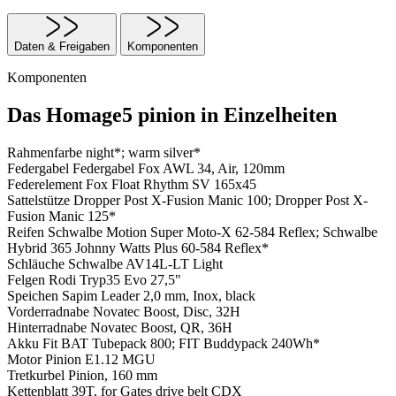
Daten & Freigaben
Komponenten
Komponenten
Das Homage5 pinion in Einzelheiten
Rahmenfarbe
night*; warm silver*
Federgabel
Federgabel Fox AWL 34, Air, 120mm
Federelement
Fox Float Rhythm SV 165x45
Sattelstütze
Dropper Post X-Fusion Manic 100; Dropper Post X-
Fusion Manic 125*
Reifen
Schwalbe Motion Super Moto-X 62-584 Reflex; Schwalbe
Hybrid 365 Johnny Watts Plus 60-584 Reflex*
Schläuche
Schwalbe AV14L-LT Light
Felgen
Rodi Tryp35 Evo 27,5"
Speichen
Sapim Leader 2,0 mm, Inox, black
Vorderradnabe
Novatec Boost, Disc, 32H
Hinterradnabe
Novatec Boost, QR, 36H
Akku
Fit BAT Tubepack 800; FIT Buddypack 240Wh*
Motor
Pinion E1.12 MGU
Tretkurbel
Pinion, 160 mm
Kettenblatt
39T, for Gates drive belt CDX