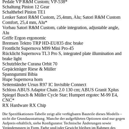
Pedale
VP R&M Custom; VP-538*
Schaltung
Pinion 12 Gear
Schalthebel
Pinion TE1
Lenker
Satori R&M Custom, 25,4mm, Alu; Satori R&M Custom
Comfort, 25,4 mm, Alu*
Vorbau
Satori R&M Custom, cable integration, adjustable angle,
Alu
Griffe
Ergon ergonomic
Bremsen
Tektro TRP HD-EU835 disc brake
Frontlicht
Supernova M99 Mini Pro-45
Rücklicht
Supernova TL3 Pro S, integrated plate illumination and
brake light
Schutzbleche
Curana Orbit 70
Gepäckträger
Riese & Müller
Spanngummi
Bibia
Hupe
Supernova horn
Seitenständer
Ursus R97 IC Invisible Connect
Schloss
ABUS Adaptor Chain 2.0 130 cm; ABUS Granit Xplus
Spiegel
Busch & Müller Cycle Star; Humpert ergotec M-99 E4,
CNC*
RX Hardware
RX Chip
Die Spezifikationen-Tabelle zeigt alle verfügbaren Bauteile dieses Modells –
nicht die Grundausstattung. Manche der aufgeführten Optionen sind nur gegen
Aufpreis erhältlich, siehe Konfigurator. Technische Änderungen sowie
Veränderungen in Form, Farbe und/oder Gewicht bleiben im Rahmen des