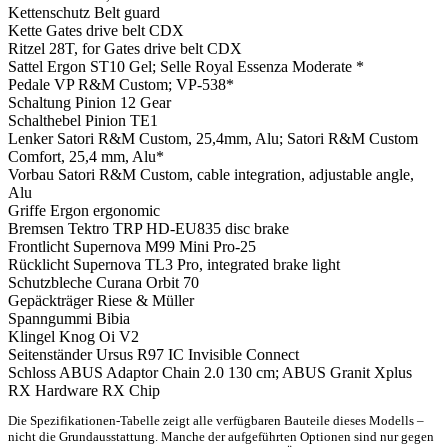
Kettenschutz
Belt guard
Kette
Gates drive belt CDX
Ritzel
28T, for Gates drive belt CDX
Sattel
Ergon ST10 Gel; Selle Royal Essenza Moderate *
Pedale
VP R&M Custom; VP-538*
Schaltung
Pinion 12 Gear
Schalthebel
Pinion TE1
Lenker
Satori R&M Custom, 25,4mm, Alu; Satori R&M Custom
Comfort, 25,4 mm, Alu*
Vorbau
Satori R&M Custom, cable integration, adjustable angle,
Alu
Griffe
Ergon ergonomic
Bremsen
Tektro TRP HD-EU835 disc brake
Frontlicht
Supernova M99 Mini Pro-25
Rücklicht
Supernova TL3 Pro, integrated brake light
Schutzbleche
Curana Orbit 70
Gepäckträger
Riese & Müller
Spanngummi
Bibia
Klingel
Knog Oi V2
Seitenständer
Ursus R97 IC Invisible Connect
Schloss
ABUS Adaptor Chain 2.0 130 cm; ABUS Granit Xplus
RX Hardware
RX Chip
Die Spezifikationen-Tabelle zeigt alle verfügbaren Bauteile dieses Modells –
nicht die Grundausstattung. Manche der aufgeführten Optionen sind nur gegen