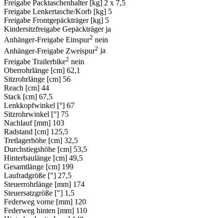
Freigabe Packtaschenhalter [kg]
2 x 7,5
Freigabe Lenkertasche/Korb [kg]
5
Freigabe Frontgepäckträger [kg]
5
Kindersitzfreigabe Gepäckträger
ja
2
Anhänger-Freigabe Einspur
nein
2
Anhänger-Freigabe Zweispur
ja
2
Freigabe Trailerbike
nein
Oberrohrlänge [cm]
62,1
Sitzrohrlänge [cm]
56
Reach [cm]
44
Stack [cm]
67,5
Lenkkopfwinkel [°]
67
Sitzrohrwinkel [°]
75
Nachlauf [mm]
103
Radstand [cm]
125,5
Tretlagerhöhe [cm]
32,5
Durchstiegshöhe [cm]
53,5
Hinterbaulänge [cm]
49,5
Gesamtlänge [cm]
199
Laufradgröße ["]
27,5
Steuerrohrlänge [mm]
174
Steuersatzgröße ["]
1,5
Federweg vorne [mm]
120
Federweg hinten [mm]
110