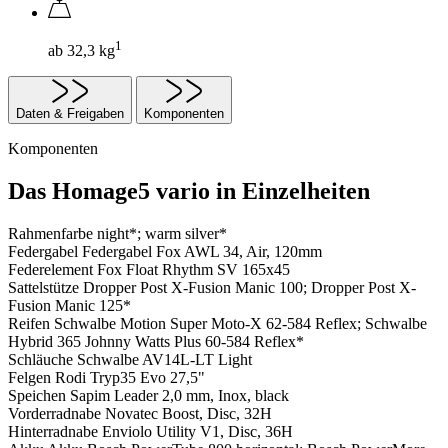
1
ab 32,3 kg
Daten & Freigaben
Komponenten
Komponenten
Das Homage5 vario in Einzelheiten
Rahmenfarbe
night*; warm silver*
Federgabel
Federgabel Fox AWL 34, Air, 120mm
Federelement
Fox Float Rhythm SV 165x45
Sattelstütze
Dropper Post X-Fusion Manic 100; Dropper Post X-
Fusion Manic 125*
Reifen
Schwalbe Motion Super Moto-X 62-584 Reflex; Schwalbe
Hybrid 365 Johnny Watts Plus 60-584 Reflex*
Schläuche
Schwalbe AV14L-LT Light
Felgen
Rodi Tryp35 Evo 27,5"
Speichen
Sapim Leader 2,0 mm, Inox, black
Vorderradnabe
Novatec Boost, Disc, 32H
Hinterradnabe
Enviolo Utility V1, Disc, 36H