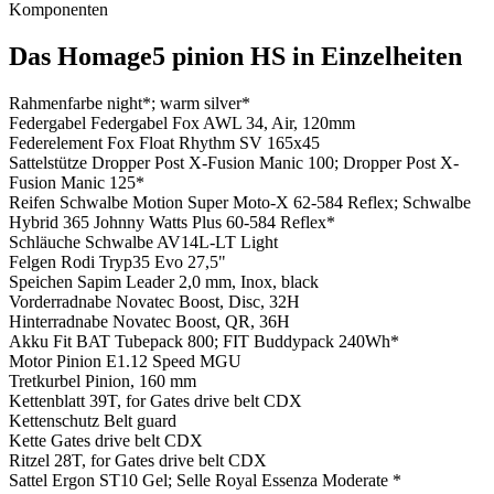
Komponenten
Das Homage5 pinion HS in Einzelheiten
Rahmenfarbe
night*; warm silver*
Federgabel
Federgabel Fox AWL 34, Air, 120mm
Federelement
Fox Float Rhythm SV 165x45
Sattelstütze
Dropper Post X-Fusion Manic 100; Dropper Post X-
Fusion Manic 125*
Reifen
Schwalbe Motion Super Moto-X 62-584 Reflex; Schwalbe
Hybrid 365 Johnny Watts Plus 60-584 Reflex*
Schläuche
Schwalbe AV14L-LT Light
Felgen
Rodi Tryp35 Evo 27,5"
Speichen
Sapim Leader 2,0 mm, Inox, black
Vorderradnabe
Novatec Boost, Disc, 32H
Hinterradnabe
Novatec Boost, QR, 36H
Akku
Fit BAT Tubepack 800; FIT Buddypack 240Wh*
Motor
Pinion E1.12 Speed MGU
Tretkurbel
Pinion, 160 mm
Kettenblatt
39T, for Gates drive belt CDX
Kettenschutz
Belt guard
Kette
Gates drive belt CDX
Ritzel
28T, for Gates drive belt CDX
Sattel
Ergon ST10 Gel; Selle Royal Essenza Moderate *