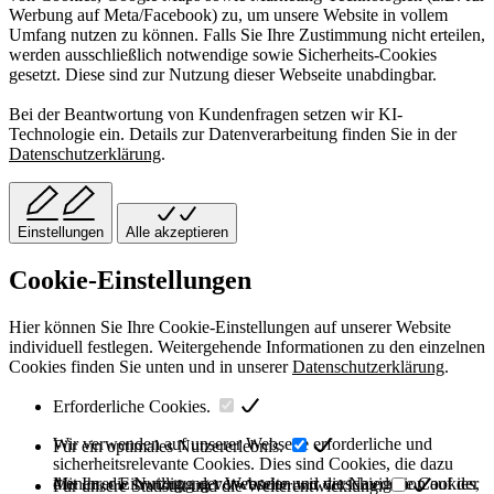
Werbung auf Meta/Facebook) zu, um unsere Website in vollem
Umfang nutzen zu können. Falls Sie Ihre Zustimmung nicht erteilen,
werden ausschließlich notwendige sowie Sicherheits-Cookies
gesetzt. Diese sind zur Nutzung dieser Webseite unabdingbar.
Bei der Beantwortung von Kundenfragen setzen wir KI-
Technologie ein. Details zur Datenverarbeitung finden Sie in der
Datenschutzerklärung
.
Einstellungen
Alle akzeptieren
Cookie-Einstellungen
Hier können Sie Ihre Cookie-Einstellungen auf unserer Website
individuell festlegen. Weitergehende Informationen zu den einzelnen
Cookies finden Sie unten und in unserer
Datenschutzerklärung
.
Erforderliche Cookies.
Wir verwenden auf unserer Webseite erforderliche und
Für ein optimales Nutzererlebnis.
sicherheitsrelevante Cookies. Dies sind Cookies, die dazu
dienen, die Nutzung der Webseite und die Navigation auf der
Mit Ihrer Einwilligung verwenden wir verschiedene Cookies,
Für unsere Statistik und die Weiterentwicklung.