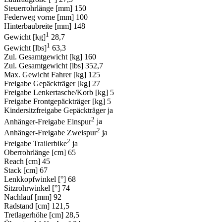
Steuerrohrlänge [mm]
150
Federweg vorne [mm]
100
Hinterbaubreite [mm]
148
1
Gewicht [kg]
28,7
1
Gewicht [lbs]
63,3
Zul. Gesamtgewicht [kg]
160
Zul. Gesamtgewicht [lbs]
352,7
Max. Gewicht Fahrer [kg]
125
Freigabe Gepäckträger [kg]
27
Freigabe Lenkertasche/Korb [kg]
5
Freigabe Frontgepäckträger [kg]
5
Kindersitzfreigabe Gepäckträger
ja
2
Anhänger-Freigabe Einspur
ja
2
Anhänger-Freigabe Zweispur
ja
2
Freigabe Trailerbike
ja
Oberrohrlänge [cm]
65
Reach [cm]
45
Stack [cm]
67
Lenkkopfwinkel [°]
68
Sitzrohrwinkel [°]
74
Nachlauf [mm]
92
Radstand [cm]
121,5
Tretlagerhöhe [cm]
28,5