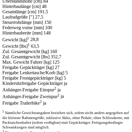
Überstandshöhe [cm]
84
Hinterbaulänge [cm]
48
Gesamtlänge [cm]
191,5
Laufradgröße ["]
27,5
Steuerrohrlänge [mm]
150
Federweg vorne [mm]
100
Hinterbaubreite [mm]
148
1
Gewicht [kg]
28,8
1
Gewicht [lbs]
63,5
Zul. Gesamtgewicht [kg]
160
Zul. Gesamtgewicht [lbs]
352,7
Max. Gewicht Fahrer [kg]
125
Freigabe Gepäckträger [kg]
27
Freigabe Lenkertasche/Korb [kg]
5
Freigabe Frontgepäckträger [kg]
5
Kindersitzfreigabe Gepäckträger
ja
2
Anhänger-Freigabe Einspur
ja
2
Anhänger-Freigabe Zweispur
ja
2
Freigabe Trailerbike
ja
1
Sämtliche Gewichtsangaben beziehen sich, sofern nicht anders angegeben auf
die kleinste Rahmengröße, inklusive Akku, ohne Pedale, ohne Schlosskette, mit
Packtaschenhalter (sofern verfügbar) statt Gepäckträger. Fertigungsbedingte
Schwankungen sind möglich.
2