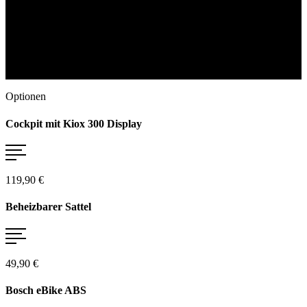
Motoren, Akkus und Displays – starke
Performance aus einer Hand.
Zum Bosch System
Optionen
Cockpit mit Kiox 300 Display
119,90 €
Beheizbarer Sattel
49,90 €
Bosch eBike ABS