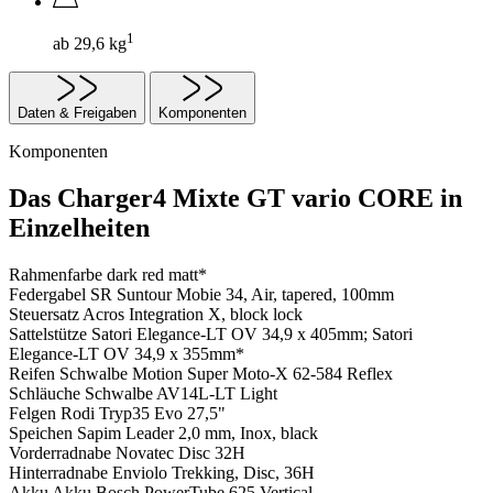
1
ab 29,6 kg
Daten & Freigaben
Komponenten
Komponenten
Das Charger4 Mixte GT vario CORE in
Einzelheiten
Rahmenfarbe
dark red matt*
Federgabel
SR Suntour Mobie 34, Air, tapered, 100mm
Steuersatz
Acros Integration X, block lock
Sattelstütze
Satori Elegance-LT OV 34,9 x 405mm; Satori
Elegance-LT OV 34,9 x 355mm*
Reifen
Schwalbe Motion Super Moto-X 62-584 Reflex
Schläuche
Schwalbe AV14L-LT Light
Felgen
Rodi Tryp35 Evo 27,5"
Speichen
Sapim Leader 2,0 mm, Inox, black
Vorderradnabe
Novatec Disc 32H
Hinterradnabe
Enviolo Trekking, Disc, 36H
Akku
Akku Bosch PowerTube 625 Vertical