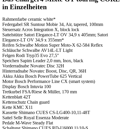
in Einzelheiten
Rahmenfarbe
ceramic white*
Federgabel
SR Suntour Mobie 34, Air, tapered, 100mm
Steuersatz
Acros Integration X, block lock
Sattelstütze
Satori Elegance-LT OV 34,9 x 405mm; Satori
Elegance-LT OV 34,9 x 355mm*
Reifen
Schwalbe Motion Super Moto-X 62-584 Reflex
Schläuche
Schwalbe AV14L-LT Light
Felgen
Rodi Tryp35 Evo 27,5"
Speichen
Sapim Leader 2,0 mm, Inox, black
Vorderradnabe
Novatec Disc 32H
Hinterradnabe
Novatec Boost, Disc, QR, 36H
Akku
Akku Bosch PowerTube 625 Vertical
Motor
Bosch Performance Line CX (smart system)
Display
Bosch Intuvia 100
Tretkurbel
FSA/Riese & Müller, 170 mm
Kettenblatt
42T
Kettenschutz
Chain guard
Kette
KMC X11
Kassette
Shimano CUES CS-LG400-10,11-48T
Sattel
Selle Royal Essenza Moderate
Pedale
M-Wave Steady Flat
Schaltung
Shimano CUES RD-U6000 11/10-S