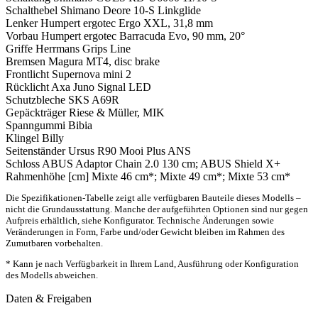
Schalthebel
Shimano Deore 10-S Linkglide
Lenker
Humpert ergotec Ergo XXL, 31,8 mm
Vorbau
Humpert ergotec Barracuda Evo, 90 mm, 20°
Griffe
Herrmans Grips Line
Bremsen
Magura MT4, disc brake
Frontlicht
Supernova mini 2
Rücklicht
Axa Juno Signal LED
Schutzbleche
SKS A69R
Gepäckträger
Riese & Müller, MIK
Spanngummi
Bibia
Klingel
Billy
Seitenständer
Ursus R90 Mooi Plus ANS
Schloss
ABUS Adaptor Chain 2.0 130 cm; ABUS Shield X+
Rahmenhöhe [cm]
Mixte 46 cm*; Mixte 49 cm*; Mixte 53 cm*
Die Spezifikationen-Tabelle zeigt alle verfügbaren Bauteile dieses Modells –
nicht die Grundausstattung. Manche der aufgeführten Optionen sind nur gegen
Aufpreis erhältlich, siehe Konfigurator. Technische Änderungen sowie
Veränderungen in Form, Farbe und/oder Gewicht bleiben im Rahmen des
Zumutbaren vorbehalten.
* Kann je nach Verfügbarkeit in Ihrem Land, Ausführung oder Konfiguration
des Modells abweichen.
Daten & Freigaben