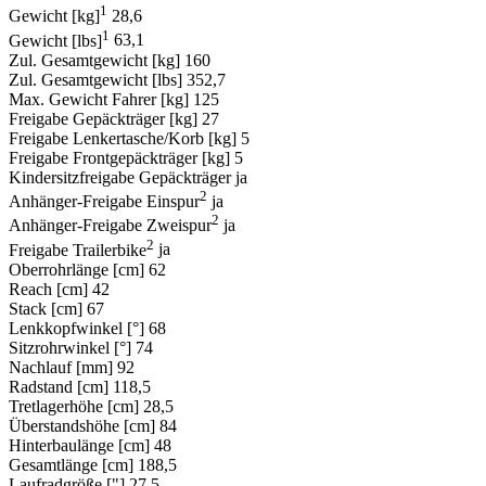
1
Gewicht [kg]
28,6
1
Gewicht [lbs]
63,1
Zul. Gesamtgewicht [kg]
160
Zul. Gesamtgewicht [lbs]
352,7
Max. Gewicht Fahrer [kg]
125
Freigabe Gepäckträger [kg]
27
Freigabe Lenkertasche/Korb [kg]
5
Freigabe Frontgepäckträger [kg]
5
Kindersitzfreigabe Gepäckträger
ja
2
Anhänger-Freigabe Einspur
ja
2
Anhänger-Freigabe Zweispur
ja
2
Freigabe Trailerbike
ja
Oberrohrlänge [cm]
62
Reach [cm]
42
Stack [cm]
67
Lenkkopfwinkel [°]
68
Sitzrohrwinkel [°]
74
Nachlauf [mm]
92
Radstand [cm]
118,5
Tretlagerhöhe [cm]
28,5
Überstandshöhe [cm]
84
Hinterbaulänge [cm]
48
Gesamtlänge [cm]
188,5
Laufradgröße ["]
27,5