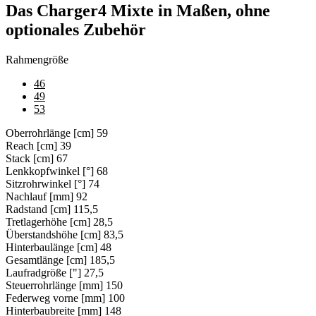
Das Charger4 Mixte in Maßen, ohne
optionales Zubehör
Rahmengröße
46
49
53
Oberrohrlänge [cm]
59
Reach [cm]
39
Stack [cm]
67
Lenkkopfwinkel [°]
68
Sitzrohrwinkel [°]
74
Nachlauf [mm]
92
Radstand [cm]
115,5
Tretlagerhöhe [cm]
28,5
Überstandshöhe [cm]
83,5
Hinterbaulänge [cm]
48
Gesamtlänge [cm]
185,5
Laufradgröße ["]
27,5
Steuerrohrlänge [mm]
150
Federweg vorne [mm]
100
Hinterbaubreite [mm]
148