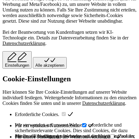
Werbung auf Meta/Facebook) zu, um unsere Website in vollem
Umfang nutzen zu können. Falls Sie Ihre Zustimmung nicht erteilen,
werden ausschließlich notwendige sowie Sicherheits-Cookies
gesetzt. Diese sind zur Nutzung dieser Webseite unabdingbar.
Bei der Beantwortung von Kundenfragen setzen wir KI-
Technologie ein. Details zur Datenverarbeitung finden Sie in der
Datenschutzerklärung
.
Einstellungen
Alle akzeptieren
Cookie-Einstellungen
Hier können Sie Ihre Cookie-Einstellungen auf unserer Website
individuell festlegen. Weitergehende Informationen zu den einzelnen
Cookies finden Sie unten und in unserer
Datenschutzerklärung
.
Erforderliche Cookies.
Wir verwenden auf unserer Webseite erforderliche und
Für ein optimales Nutzererlebnis.
sicherheitsrelevante Cookies. Dies sind Cookies, die dazu
dienen, die Nutzung der Webseite und die Navigation auf der
Mit Ihrer Einwilligung verwenden wir verschiedene Cookies,
Für unsere Statistik und die Weiterentwicklung.