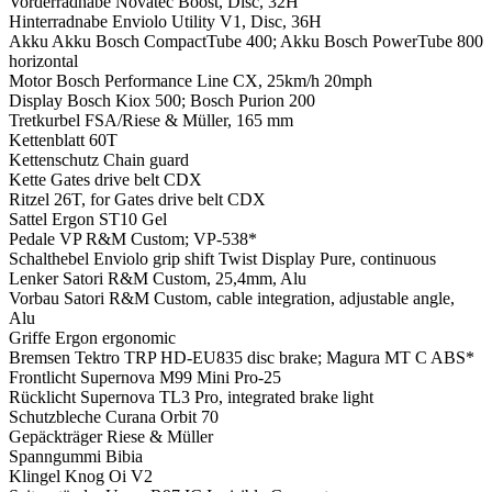
Vorderradnabe
Novatec Boost, Disc, 32H
Hinterradnabe
Enviolo Utility V1, Disc, 36H
Akku
Akku Bosch CompactTube 400; Akku Bosch PowerTube 800
horizontal
Motor
Bosch Performance Line CX, 25km/h 20mph
Display
Bosch Kiox 500; Bosch Purion 200
Tretkurbel
FSA/Riese & Müller, 165 mm
Kettenblatt
60T
Kettenschutz
Chain guard
Kette
Gates drive belt CDX
Ritzel
26T, for Gates drive belt CDX
Sattel
Ergon ST10 Gel
Pedale
VP R&M Custom; VP-538*
Schalthebel
Enviolo grip shift Twist Display Pure, continuous
Lenker
Satori R&M Custom, 25,4mm, Alu
Vorbau
Satori R&M Custom, cable integration, adjustable angle,
Alu
Griffe
Ergon ergonomic
Bremsen
Tektro TRP HD-EU835 disc brake; Magura MT C ABS*
Frontlicht
Supernova M99 Mini Pro-25
Rücklicht
Supernova TL3 Pro, integrated brake light
Schutzbleche
Curana Orbit 70
Gepäckträger
Riese & Müller
Spanngummi
Bibia
Klingel
Knog Oi V2