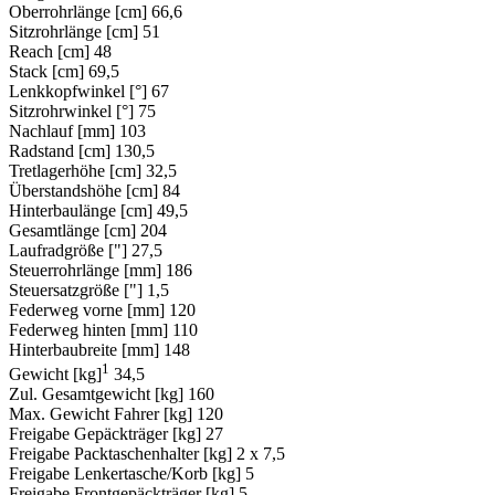
Oberrohrlänge [cm]
66,6
Sitzrohrlänge [cm]
51
Reach [cm]
48
Stack [cm]
69,5
Lenkkopfwinkel [°]
67
Sitzrohrwinkel [°]
75
Nachlauf [mm]
103
Radstand [cm]
130,5
Tretlagerhöhe [cm]
32,5
Überstandshöhe [cm]
84
Hinterbaulänge [cm]
49,5
Gesamtlänge [cm]
204
Laufradgröße ["]
27,5
Steuerrohrlänge [mm]
186
Steuersatzgröße ["]
1,5
Federweg vorne [mm]
120
Federweg hinten [mm]
110
Hinterbaubreite [mm]
148
1
Gewicht [kg]
34,5
Zul. Gesamtgewicht [kg]
160
Max. Gewicht Fahrer [kg]
120
Freigabe Gepäckträger [kg]
27
Freigabe Packtaschenhalter [kg]
2 x 7,5
Freigabe Lenkertasche/Korb [kg]
5
Freigabe Frontgepäckträger [kg]
5