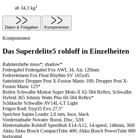
1
ab 34,3 kg
Daten & Freigaben
Komponenten
Komponenten
Das Superdelite5 rohloff in Einzelheiten
Rahmenfarbe
moss*; shadow*
Federgabel
Federgabel Fox AWL 34, Air, 120mm
Federelement
Fox Float Rhythm SV 165x45
Sattelstütze
Dropper Post X-Fusion Manic 100; Dropper Post X-
Fusion Manic 125*
Reifen
Schwalbe Motion Super Moto-X 62-584 Reflex; Schwalbe
Hybrid 365 Johnny Watts Plus 60-584 Reflex*
Schläuche
Schwalbe AV14L-LT Light
Felgen
Rodi Tryp35 Evo 27,5"
Speichen
Sapim Leader 2,0 mm, Inox, black
Vorderradnabe
Novatec Boost, Disc, 32H
Hinterradnabe
Rohloff Speedhub E14-A12, 14-speed, 148mm, 36H
Akku
Akku Bosch CompactTube 400; Akku Bosch PowerTube 800
horizontal