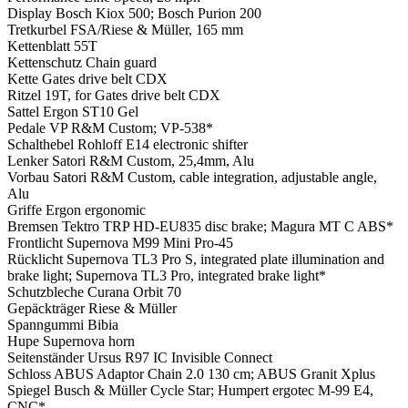
Display
Bosch Kiox 500; Bosch Purion 200
Tretkurbel
FSA/Riese & Müller, 165 mm
Kettenblatt
55T
Kettenschutz
Chain guard
Kette
Gates drive belt CDX
Ritzel
19T, for Gates drive belt CDX
Sattel
Ergon ST10 Gel
Pedale
VP R&M Custom; VP-538*
Schalthebel
Rohloff E14 electronic shifter
Lenker
Satori R&M Custom, 25,4mm, Alu
Vorbau
Satori R&M Custom, cable integration, adjustable angle,
Alu
Griffe
Ergon ergonomic
Bremsen
Tektro TRP HD-EU835 disc brake; Magura MT C ABS*
Frontlicht
Supernova M99 Mini Pro-45
Rücklicht
Supernova TL3 Pro S, integrated plate illumination and
brake light; Supernova TL3 Pro, integrated brake light*
Schutzbleche
Curana Orbit 70
Gepäckträger
Riese & Müller
Spanngummi
Bibia
Hupe
Supernova horn
Seitenständer
Ursus R97 IC Invisible Connect
Schloss
ABUS Adaptor Chain 2.0 130 cm; ABUS Granit Xplus
Spiegel
Busch & Müller Cycle Star; Humpert ergotec M-99 E4,
CNC*