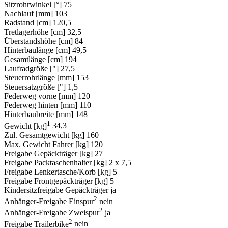
Sitzrohrwinkel [°]
75
Nachlauf [mm]
103
Radstand [cm]
120,5
Tretlagerhöhe [cm]
32,5
Überstandshöhe [cm]
84
Hinterbaulänge [cm]
49,5
Gesamtlänge [cm]
194
Laufradgröße ["]
27,5
Steuerrohrlänge [mm]
153
Steuersatzgröße ["]
1,5
Federweg vorne [mm]
120
Federweg hinten [mm]
110
Hinterbaubreite [mm]
148
1
Gewicht [kg]
34,3
Zul. Gesamtgewicht [kg]
160
Max. Gewicht Fahrer [kg]
120
Freigabe Gepäckträger [kg]
27
Freigabe Packtaschenhalter [kg]
2 x 7,5
Freigabe Lenkertasche/Korb [kg]
5
Freigabe Frontgepäckträger [kg]
5
Kindersitzfreigabe Gepäckträger
ja
2
Anhänger-Freigabe Einspur
nein
2
Anhänger-Freigabe Zweispur
ja
2
Freigabe Trailerbike
nein