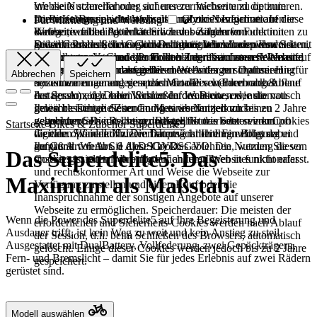
Webseite schneller oder sicherer zu machen und die zum
um die Nutzererfahrung auf unserer Webseite zu optimieren.
normalen Besuch der Webseite und zur Navigation auf der
Im Einzelnen speichern wir über Cookies Informationen
Diese Kategorie wird auch als Analytics bezeichnet. In diese
Für Marketing und Werbung
Webseite unbedingt erforderlichen besonderen Funktionen zu
darüber, welche Produkte Sie zuvor aufgerufen oder mit
Kategorie fallen Aktivitäten wie das Zählen von
gewährleisten. Solche Cookies ermöglichen beispielsweise
anderen Produkten verglichen haben. Wir können Ihnen damit
Seitenbesuchen, die Geschwindigkeit beim Laden von Seiten,
Diese Cookies können von Drittunternehmen verwendet
den sicheren Versand von Formularen über unsere Webseite,
das zuletzt angesehene Produkt bei dem nächsten Seitenaufruf
die Absprungrate und die für den Zugriff auf unsere Website
werden, um ein Grundprofil Ihrer Interessen zu erstellen und
um zu verhindern, dass gefälschten Anfragen in unseren
anzeigen. Speicherdauer: Die meisten der zur Optimierung
verwendeten Technologien.
relevante Anzeigen auf anderen Websites zu schalten. Hierfür
Abbrechen
Speichern
Systemen eingehen, sie speichern die von Ihnen abgerufene
der Nutzererfahrung gesetzten Cookies werden nach Ablauf
setzen wir unter anderem das Meta-Pixel (Facebook &
Art der Anzeige oder Version der Webseite, oder sie
der Session, d.h. beim Schließen des Browsers, automatisch
Instagram) ein. Dabei können Informationen wie die von
gewährleisten die Zuordnung eines Nutzers zu seinen
gelöscht. Einige dieser Cookies werden jedoch bis zu 2 Jahre
Ihnen besuchten Seiten an Meta übermittelt und
gebuchten Services, seiner Bestellhistorie oder seinem
gespeichert. Die Rechtsgrundlage für das Setzen von Cookies
gegebenenfalls mit Ihrem dortigen Nutzerkonto verknüpft
Startseite
Bikes & Zubehör
Superdelite5
digitalen Warenkorb. Die Datenverarbeitung erfolgt dabei
für eine optimale Nutzererfahrung ist Ihre Einwilligung
werden. Sie identifizieren hauptsächlich Ihren Browser und
aufgrund von Art. 6 Abs. 1 b) DSGVO. Die Nutzung dieser
gemäß Art. 6 Abs. 1 a) DSGVO.
Ihr Gerät. Wenn Sie diese Cookies ablehnen, werden Sie von
Das Superdelite5. Das
Cookies ist technisch erforderlich, um Ihnen in funktionaler
unserer gezielten Werbung auf anderen Websites nicht erfasst.
und rechtskonformer Art und Weise die Webseite zur
Maximum als Maßstab.
Verfügung zu stellen und einen Kauf oder die
Inanspruchnahme der sonstigen Angebote auf unserer
Webseite zu ermöglichen. Speicherdauer: Die meisten der
Wenn die Power des Superdelite5 auf Ihre Begeisterung und
erforderlichen und Sicherheits-Cookies werden nach Ablauf
Ausdauer trifft, ist kein Weg zu weit und kein Anstieg zu steil.
der Session, d.h. beim Schließen des Browsers, automatisch
Ausgestattet mit DualBattery, Vollfederung, zwei Gepäckträgern,
gelöscht. Einige dieser Cookies werden jedoch bis zu 2 Jahre
Fern- und Bremslicht – damit Sie für jedes Erlebnis auf zwei Rädern
gespeichert.
gerüstet sind.
Modell auswählen