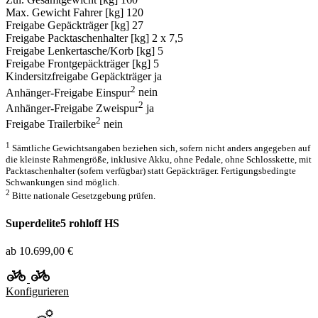
Max. Gewicht Fahrer [kg]
120
Freigabe Gepäckträger [kg]
27
Freigabe Packtaschenhalter [kg]
2 x 7,5
Freigabe Lenkertasche/Korb [kg]
5
Freigabe Frontgepäckträger [kg]
5
Kindersitzfreigabe Gepäckträger
ja
2
Anhänger-Freigabe Einspur
nein
2
Anhänger-Freigabe Zweispur
ja
2
Freigabe Trailerbike
nein
1
Sämtliche Gewichtsangaben beziehen sich, sofern nicht anders angegeben auf
die kleinste Rahmengröße, inklusive Akku, ohne Pedale, ohne Schlosskette, mit
Packtaschenhalter (sofern verfügbar) statt Gepäckträger. Fertigungsbedingte
Schwankungen sind möglich.
2
Bitte nationale Gesetzgebung prüfen.
Superdelite5 rohloff HS
ab 10.699,00 €
Konfigurieren