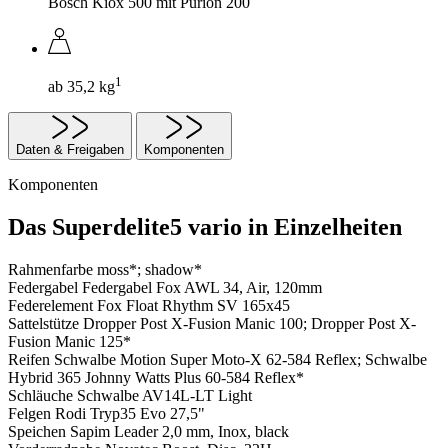
Bosch Kiox 500 mit Purion 200
1
ab 35,2 kg
Daten & Freigaben
Komponenten
Komponenten
Das Superdelite5 vario in Einzelheiten
Rahmenfarbe
moss*; shadow*
Federgabel
Federgabel Fox AWL 34, Air, 120mm
Federelement
Fox Float Rhythm SV 165x45
Sattelstütze
Dropper Post X-Fusion Manic 100; Dropper Post X-
Fusion Manic 125*
Reifen
Schwalbe Motion Super Moto-X 62-584 Reflex; Schwalbe
Hybrid 365 Johnny Watts Plus 60-584 Reflex*
Schläuche
Schwalbe AV14L-LT Light
Felgen
Rodi Tryp35 Evo 27,5"
Speichen
Sapim Leader 2,0 mm, Inox, black