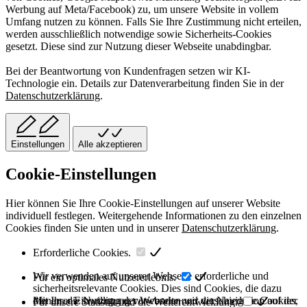
Werbung auf Meta/Facebook) zu, um unsere Website in vollem
Umfang nutzen zu können. Falls Sie Ihre Zustimmung nicht erteilen,
werden ausschließlich notwendige sowie Sicherheits-Cookies
gesetzt. Diese sind zur Nutzung dieser Webseite unabdingbar.
Bei der Beantwortung von Kundenfragen setzen wir KI-
Technologie ein. Details zur Datenverarbeitung finden Sie in der
Datenschutzerklärung
.
Einstellungen
Alle akzeptieren
Cookie-Einstellungen
Hier können Sie Ihre Cookie-Einstellungen auf unserer Website
individuell festlegen. Weitergehende Informationen zu den einzelnen
Cookies finden Sie unten und in unserer
Datenschutzerklärung
.
Erforderliche Cookies.
Wir verwenden auf unserer Webseite erforderliche und
Für ein optimales Nutzererlebnis.
sicherheitsrelevante Cookies. Dies sind Cookies, die dazu
dienen, die Nutzung der Webseite und die Navigation auf der
Mit Ihrer Einwilligung verwenden wir verschiedene Cookies,
Für unsere Statistik und die Weiterentwicklung.