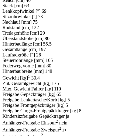
Reach [cm]
40
Stack [cm]
63
Lenkkopfwinkel [°]
69
Sitzrohrwinkel [°]
73
Nachlauf [mm]
75
Radstand [cm]
122
Tretlagerhöhe [cm]
29
Überstandshöhe [cm]
80
Hinterbaulänge [cm]
55,5
Gesamtlänge [cm]
197
Laufradgröße ["]
26
Steuerrohrlänge [mm]
165
Federweg vorne [mm]
80
Hinterbaubreite [mm]
148
1
Gewicht [kg]
30,4
Zul. Gesamtgewicht [kg]
175
Max. Gewicht Fahrer [kg]
110
Freigabe Gepäckträger [kg]
65
Freigabe Lenkertasche/Korb [kg]
5
Freigabe Frontgepäckträger [kg]
5
Freigabe Cargo-Frontgepäckträger [kg]
8
Kindersitzfreigabe Gepäckträger
ja
2
Anhänger-Freigabe Einspur
nein
2
Anhänger-Freigabe Zweispur
ja
2