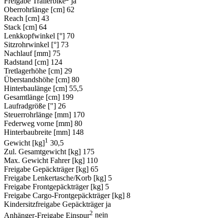
Freigabe Trailerbike
ja
Oberrohrlänge [cm]
62
Reach [cm]
43
Stack [cm]
64
Lenkkopfwinkel [°]
70
Sitzrohrwinkel [°]
73
Nachlauf [mm]
75
Radstand [cm]
124
Tretlagerhöhe [cm]
29
Überstandshöhe [cm]
80
Hinterbaulänge [cm]
55,5
Gesamtlänge [cm]
199
Laufradgröße ["]
26
Steuerrohrlänge [mm]
170
Federweg vorne [mm]
80
Hinterbaubreite [mm]
148
1
Gewicht [kg]
30,5
Zul. Gesamtgewicht [kg]
175
Max. Gewicht Fahrer [kg]
110
Freigabe Gepäckträger [kg]
65
Freigabe Lenkertasche/Korb [kg]
5
Freigabe Frontgepäckträger [kg]
5
Freigabe Cargo-Frontgepäckträger [kg]
8
Kindersitzfreigabe Gepäckträger
ja
2
Anhänger-Freigabe Einspur
nein