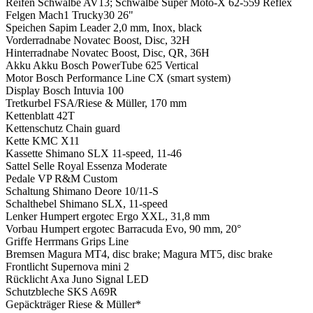
Reifen
Schwalbe AV13; Schwalbe Super Moto-X 62-559 Reflex
Felgen
Mach1 Trucky30 26"
Speichen
Sapim Leader 2,0 mm, Inox, black
Vorderradnabe
Novatec Boost, Disc, 32H
Hinterradnabe
Novatec Boost, Disc, QR, 36H
Akku
Akku Bosch PowerTube 625 Vertical
Motor
Bosch Performance Line CX (smart system)
Display
Bosch Intuvia 100
Tretkurbel
FSA/Riese & Müller, 170 mm
Kettenblatt
42T
Kettenschutz
Chain guard
Kette
KMC X11
Kassette
Shimano SLX 11-speed, 11-46
Sattel
Selle Royal Essenza Moderate
Pedale
VP R&M Custom
Schaltung
Shimano Deore 10/11-S
Schalthebel
Shimano SLX, 11-speed
Lenker
Humpert ergotec Ergo XXL, 31,8 mm
Vorbau
Humpert ergotec Barracuda Evo, 90 mm, 20°
Griffe
Herrmans Grips Line
Bremsen
Magura MT4, disc brake; Magura MT5, disc brake
Frontlicht
Supernova mini 2
Rücklicht
Axa Juno Signal LED
Schutzbleche
SKS A69R
Gepäckträger
Riese & Müller*