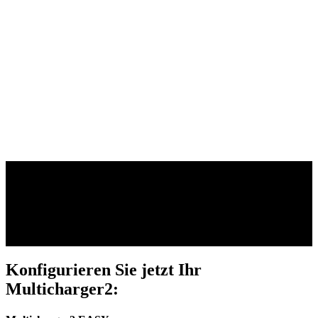
Motoren, Akkus und Displays – starke
Performance aus einer Hand.
Zum Bosch System
Konfigurieren Sie jetzt Ihr
Multicharger2: