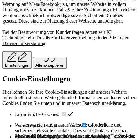
Werbung auf Meta/Facebook) zu, um unsere Website in vollem
Umfang nutzen zu können. Falls Sie Ihre Zustimmung nicht erteilen,
werden ausschließlich notwendige sowie Sicherheits-Cookies
gesetzt. Diese sind zur Nutzung dieser Webseite unabdingbar.
Bei der Beantwortung von Kundenfragen setzen wir KI-
Technologie ein. Details zur Datenverarbeitung finden Sie in der
Datenschutzerklärung
.
Einstellungen
Alle akzeptieren
Cookie-Einstellungen
Hier können Sie Ihre Cookie-Einstellungen auf unserer Website
individuell festlegen. Weitergehende Informationen zu den einzelnen
Cookies finden Sie unten und in unserer
Datenschutzerklärung
.
Erforderliche Cookies.
Wir verwenden auf unserer Webseite erforderliche und
Für ein optimales Nutzererlebnis.
sicherheitsrelevante Cookies. Dies sind Cookies, die dazu
dienen, die Nutzung der Webseite und die Navigation auf der
Mit Ihrer Einwilligung verwenden wir verschiedene Cookies,
Für unsere Statistik und die Weiterentwicklung.