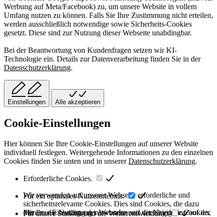
Werbung auf Meta/Facebook) zu, um unsere Website in vollem
Umfang nutzen zu können. Falls Sie Ihre Zustimmung nicht erteilen,
werden ausschließlich notwendige sowie Sicherheits-Cookies
gesetzt. Diese sind zur Nutzung dieser Webseite unabdingbar.
Bei der Beantwortung von Kundenfragen setzen wir KI-
Technologie ein. Details zur Datenverarbeitung finden Sie in der
Datenschutzerklärung
.
Einstellungen
Alle akzeptieren
Cookie-Einstellungen
Hier können Sie Ihre Cookie-Einstellungen auf unserer Website
individuell festlegen. Weitergehende Informationen zu den einzelnen
Cookies finden Sie unten und in unserer
Datenschutzerklärung
.
Erforderliche Cookies.
Wir verwenden auf unserer Webseite erforderliche und
Für ein optimales Nutzererlebnis.
sicherheitsrelevante Cookies. Dies sind Cookies, die dazu
dienen, die Nutzung der Webseite und die Navigation auf der
Mit Ihrer Einwilligung verwenden wir verschiedene Cookies,
Für unsere Statistik und die Weiterentwicklung.