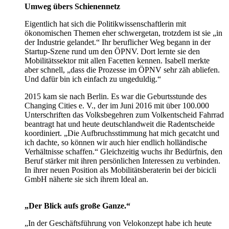
Umweg übers Schienennetz
Eigentlich hat sich die Politikwissenschaftlerin mit
ökonomischen Themen eher schwergetan, trotzdem ist sie „in
der Industrie gelandet.“ Ihr beruflicher Weg begann in der
Startup-Szene rund um den ÖPNV. Dort lernte sie den
Mobilitätssektor mit allen Facetten kennen. Isabell merkte
aber schnell, „dass die Prozesse im ÖPNV sehr zäh abliefen.
Und dafür bin ich einfach zu ungeduldig.“
2015 kam sie nach Berlin. Es war die Geburtsstunde des
Changing Cities e. V., der im Juni 2016 mit über 100.000
Unterschriften das Volksbegehren zum Volkentscheid Fahrrad
beantragt hat und heute deutschlandweit die Radentscheide
koordiniert. „Die Aufbruchsstimmung hat mich gecatcht und
ich dachte, so können wir auch hier endlich holländische
Verhältnisse schaffen.“ Gleichzeitig wuchs ihr Bedürfnis, den
Beruf stärker mit ihren persönlichen Interessen zu verbinden.
In ihrer neuen Position als Mobilitätsberaterin bei der bicicli
GmbH näherte sie sich ihrem Ideal an.
„Der Blick aufs große Ganze.“
„In der Geschäftsführung von Velokonzept habe ich heute