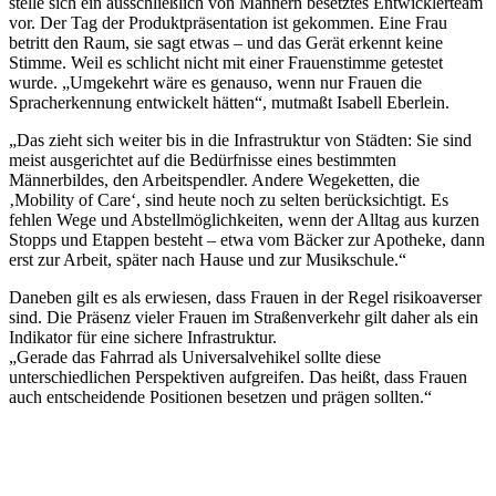
stelle sich ein ausschließlich von Männern besetztes Entwicklerteam
vor. Der Tag der Produktpräsentation ist gekommen. Eine Frau
betritt den Raum, sie sagt etwas – und das Gerät erkennt keine
Stimme. Weil es schlicht nicht mit einer Frauenstimme getestet
wurde. „Umgekehrt wäre es genauso, wenn nur Frauen die
Spracherkennung entwickelt hätten“, mutmaßt Isabell Eberlein.
„Das zieht sich weiter bis in die Infrastruktur von Städten: Sie sind
meist ausgerichtet auf die Bedürfnisse eines bestimmten
Männerbildes, den Arbeitspendler. Andere Wegeketten, die
‚Mobility of Care‘, sind heute noch zu selten berücksichtigt. Es
fehlen Wege und Abstellmöglichkeiten, wenn der Alltag aus kurzen
Stopps und Etappen besteht – etwa vom Bäcker zur Apotheke, dann
erst zur Arbeit, später nach Hause und zur Musikschule.“
Daneben gilt es als erwiesen, dass Frauen in der Regel risikoaverser
sind. Die Präsenz vieler Frauen im Straßenverkehr gilt daher als ein
Indikator für eine sichere Infrastruktur.
„Gerade das Fahrrad als Universalvehikel sollte diese
unterschiedlichen Perspektiven aufgreifen. Das heißt, dass Frauen
auch entscheidende Positionen besetzen und prägen sollten.“