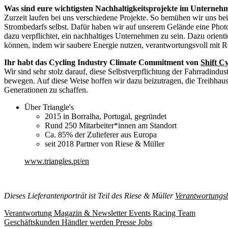
Was sind eure wichtigsten Nachhaltigkeitsprojekte im Unterneh
Zurzeit laufen bei uns verschiedene Projekte. So bemühen wir uns b
Strombedarfs selbst. Dafür haben wir auf unserem Gelände eine Photo
dazu verpflichtet, ein nachhaltiges Unternehmen zu sein. Dazu orient
können, indem wir saubere Energie nutzen, verantwortungsvoll mit 
Ihr habt das Cycling Industry Climate Commitment von
Shift C
Wir sind sehr stolz darauf, diese Selbstverpflichtung der Fahrradindu
bewegen. Auf diese Weise hoffen wir dazu beizutragen, die Treibhau
Generationen zu schaffen.
Über Triangle's
2015 in Borralha, Portugal, gegründet
Rund 250 Mitarbeiter*innen am Standort
Ca. 85% der Zulieferer aus Europa
seit 2018 Partner von Riese & Müller
www.triangles.pt/en
Dieses Lieferantenporträt ist Teil des Riese & Müller
Verantwortungsb
Verantwortung
Magazin & Newsletter
Events
Racing Team
Geschäftskunden
Händler werden
Presse
Jobs