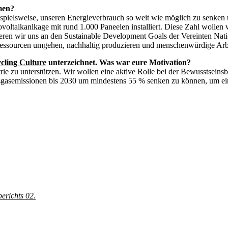
men?
eispielsweise, unseren Energieverbrauch so weit wie möglich zu senke
voltaikanlkage mit rund 1.000 Paneelen installiert. Diese Zahl wollen
ieren wir uns an den Sustainable Development Goals der Vereinten Nati
Ressourcen umgehen, nachhaltig produzieren und menschenwürdige Arb
ycling Culture
unterzeichnet. Was war eure Motivation?
strie zu unterstützen. Wir wollen eine aktive Rolle bei der Bewusstsein
sgasemissionen bis 2030 um mindestens 55 % senken zu können, um eine
erichts 02.