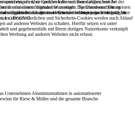
ystemen eingehen, sie speichern die von Ihnen abgerufene Art der
en speichern wir über Cookies Informationen darüber, welche
istorie oder seinem digitalen Warenkorb. Die Datenverarbeitung
bei dem nächsten Seitenaufruf anzeigen. Speicherdauer: Die meisten
r und rechtskonformer Art und Weise die Webseite zur Verfügung zu
atisch gelöscht. Einige dieser Cookies werden jedoch bis zu 2 Jahre
schwindigkeit beim Laden von Seiten, die Absprungrate und die für
isten der erforderlichen und Sicherheits-Cookies werden nach Ablauf
Abs. 1 a) DSGVO.
n auf anderen Websites zu schalten. Hierfür setzen wir unter
telt und gegebenenfalls mit Ihrem dortigen Nutzerkonto verknüpft
lten Werbung auf anderen Websites nicht erfasst.
t das Unternehmen Aluminiumrahmen in automatisierter
 Gewinn für Riese & Müller und die gesamte Branche.