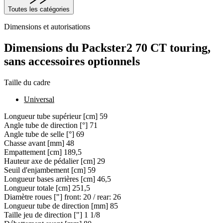
Toutes les catégories
Dimensions et autorisations
Dimensions du Packster2 70 CT touring,
sans accessoires optionnels
Taille du cadre
Universal
Longueur tube supérieur [cm]
59
Angle tube de direction [°]
71
Angle tube de selle [°]
69
Chasse avant [mm]
48
Empattement [cm]
189,5
Hauteur axe de pédalier [cm]
29
Seuil d'enjambement [cm]
59
Longueur bases arrières [cm]
46,5
Longueur totale [cm]
251,5
Diamètre roues ["]
front: 20 / rear: 26
Longueur tube de direction [mm]
85
Taille jeu de direction ["]
1 1/8