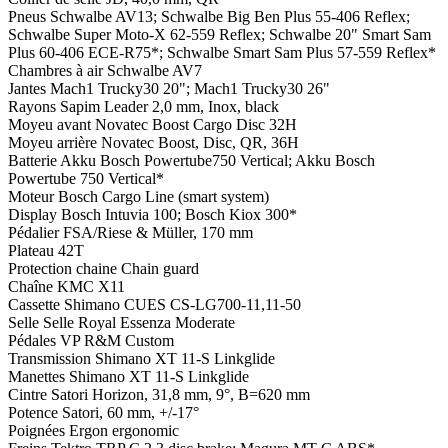
Pneus
Schwalbe AV13; Schwalbe Big Ben Plus 55-406 Reflex;
Schwalbe Super Moto-X 62-559 Reflex; Schwalbe 20" Smart Sam
Plus 60-406 ECE-R75*; Schwalbe Smart Sam Plus 57-559 Reflex*
Chambres à air
Schwalbe AV7
Jantes
Mach1 Trucky30 20"; Mach1 Trucky30 26"
Rayons
Sapim Leader 2,0 mm, Inox, black
Moyeu avant
Novatec Boost Cargo Disc 32H
Moyeu arrière
Novatec Boost, Disc, QR, 36H
Batterie
Akku Bosch Powertube750 Vertical; Akku Bosch
Powertube 750 Vertical*
Moteur
Bosch Cargo Line (smart system)
Display
Bosch Intuvia 100; Bosch Kiox 300*
Pédalier
FSA/Riese & Müller, 170 mm
Plateau
42T
Protection chaine
Chain guard
Chaîne
KMC X11
Cassette
Shimano CUES CS-LG700-11,11-50
Selle
Selle Royal Essenza Moderate
Pédales
VP R&M Custom
Transmission
Shimano XT 11-S Linkglide
Manettes
Shimano XT 11-S Linkglide
Cintre
Satori Horizon, 31,8 mm, 9°, B=620 mm
Potence
Satori, 60 mm, +/-17°
Poignées
Ergon ergonomic