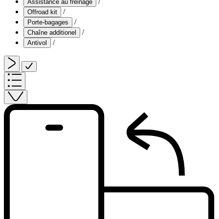
/
Assistance au freinage
/
Offroad kit
/
Porte-bagages
/
Chaîne additionel
/
Antivol