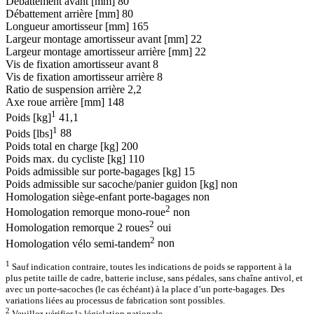
Débattement avant [mm]
80
Débattement arrière [mm]
80
Longueur amortisseur [mm]
165
Largeur montage amortisseur avant [mm]
22
Largeur montage amortisseur arrière [mm]
22
Vis de fixation amortisseur avant
8
Vis de fixation amortisseur arrière
8
Ratio de suspension arrière
2,2
Axe roue arrière [mm]
148
1
Poids [kg]
41,1
1
Poids [lbs]
88
Poids total en charge [kg]
200
Poids max. du cycliste [kg]
110
Poids admissible sur porte-bagages [kg]
15
Poids admissible sur sacoche/panier guidon [kg]
non
Homologation siège-enfant porte-bagages
non
2
Homologation remorque mono-roue
non
2
Homologation remorque 2 roues
oui
2
Homologation vélo semi-tandem
non
1
Sauf indication contraire, toutes les indications de poids se rapportent à la
plus petite taille de cadre, batterie incluse, sans pédales, sans chaîne antivol, et
avec un porte-sacoches (le cas échéant) à la place d’un porte-bagages. Des
variations liées au processus de fabrication sont possibles.
2