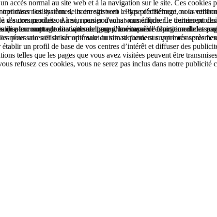
à un accès normal au site web et à la navigation sur le site. Ces cookie
rer dans nos systèmes, ils enregistrent le type d'affichage ou la versio
ptimiser l'utilisation de notre site web : Plus précisément, nous utiliso
que de ses commandes ou à son panier d'achat numérique. Le traitement des 
'autres produits. Ainsi, nous pouvons vous afficher le dernier produit 
e pour mettre le site web en ligne d'une manière fonctionnelle et conform
'utilisateur sont automatiquement supprimés après l'expiration de la sessi
es que le comptage de visites de pages, la vitesse de chargement des page
s nécessaires et de sécurité sont automatiquement supprimés après l'expi
kies pour une utilisation optimale du site se fonde sur votre consentem
établir un profil de base de vos centres d’intérêt et diffuser des publicit
s telles que les pages que vous avez visitées peuvent être transmises à
 vous refusez ces cookies, vous ne serez pas inclus dans notre publicité c