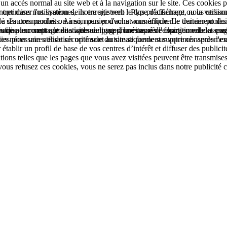
à un accès normal au site web et à la navigation sur le site. Ces cookie
rer dans nos systèmes, ils enregistrent le type d'affichage ou la versio
ptimiser l'utilisation de notre site web : Plus précisément, nous utiliso
que de ses commandes ou à son panier d'achat numérique. Le traitement des 
'autres produits. Ainsi, nous pouvons vous afficher le dernier produit 
e pour mettre le site web en ligne d'une manière fonctionnelle et conform
'utilisateur sont automatiquement supprimés après l'expiration de la sessi
es que le comptage de visites de pages, la vitesse de chargement des page
s nécessaires et de sécurité sont automatiquement supprimés après l'expi
kies pour une utilisation optimale du site se fonde sur votre consentem
établir un profil de base de vos centres d’intérêt et diffuser des publicit
s telles que les pages que vous avez visitées peuvent être transmises à
 vous refusez ces cookies, vous ne serez pas inclus dans notre publicité c