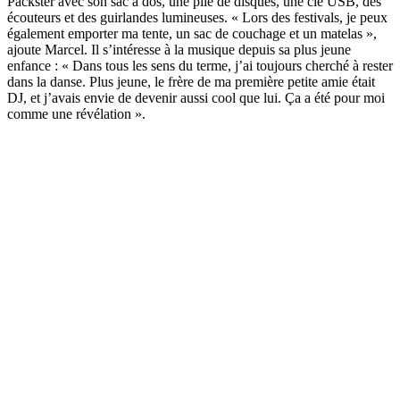
Packster avec son sac à dos, une pile de disques, une clé USB, des
écouteurs et des guirlandes lumineuses. « Lors des festivals, je peux
également emporter ma tente, un sac de couchage et un matelas »,
ajoute Marcel. Il s’intéresse à la musique depuis sa plus jeune
enfance : « Dans tous les sens du terme, j’ai toujours cherché à rester
dans la danse. Plus jeune, le frère de ma première petite amie était
DJ, et j’avais envie de devenir aussi cool que lui. Ça a été pour moi
comme une révélation ».