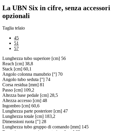
La UBN Six in cifre, senza accessori
opzionali
Taglia telaio
45
51
57
Lunghezza tubo superiore [cm]
56
Reach [cm]
38,8
Stack [cm]
60,1
Angolo colonna manubrio [°]
70
Angolo tubo seduta [°]
74
Corsa residua [mm]
81
Passo [cm]
109,2
Altezza base pedale [cm]
28,5
Altezza accesso [cm]
48
Ingombro [cm]
60,6
Lunghezza parte posteriore [cm]
47
Lunghezza totale [cm]
183,2
Dimensioni ruota ["]
28
Lunghezza tubo gruppo di comando [mm]
145