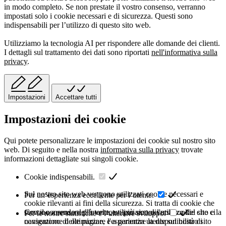
in modo completo. Se non prestate il vostro consenso, verranno
impostati solo i cookie necessari e di sicurezza. Questi sono
indispensabili per l’utilizzo di questo sito web.
Utilizziamo la tecnologia AI per rispondere alle domande dei clienti.
I dettagli sul trattamento dei dati sono riportati
nell'informativa sulla
privacy
.
Impostazioni
Accettare tutti
Impostazioni dei cookie
Qui potete personalizzare le impostazioni dei cookie sul nostro sito
web. Di seguito e nella nostra
informativa sulla privacy
trovate
informazioni dettagliate sui singoli cookie.
Cookie indispensabili.
Sul nostro sito web vengono utilizzati cookie necessari e
Per un’esperienza eccellente per l’utente.
cookie rilevanti ai fini della sicurezza. Si tratta di cookie che
servono a rendere più veloce o più sicuro l'utilizzo del sito e la
Con il consenso dell'utente, utilizziamo diversi cookie che ci
Per le nostre statistiche e l’ulteriore sviluppo.
navigazione delle pagine, e a garantire la disponibilità di
consentono di ottimizzare l'esperienza utente sul nostro sito