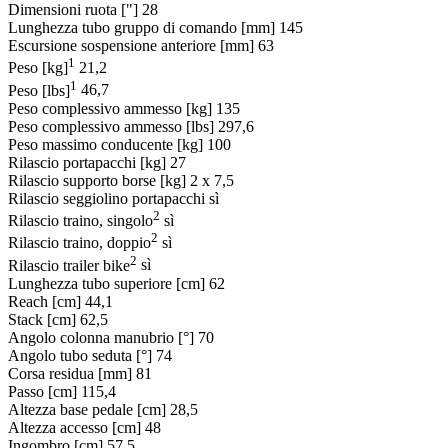
Dimensioni ruota ["]
28
Lunghezza tubo gruppo di comando [mm]
145
Escursione sospensione anteriore [mm]
63
1
Peso [kg]
21,2
1
Peso [lbs]
46,7
Peso complessivo ammesso [kg]
135
Peso complessivo ammesso [lbs]
297,6
Peso massimo conducente [kg]
100
Rilascio portapacchi [kg]
27
Rilascio supporto borse [kg]
2 x 7,5
Rilascio seggiolino portapacchi
sì
2
Rilascio traino, singolo
sì
2
Rilascio traino, doppio
sì
2
Rilascio trailer bike
sì
Lunghezza tubo superiore [cm]
62
Reach [cm]
44,1
Stack [cm]
62,5
Angolo colonna manubrio [°]
70
Angolo tubo seduta [°]
74
Corsa residua [mm]
81
Passo [cm]
115,4
Altezza base pedale [cm]
28,5
Altezza accesso [cm]
48
Ingombro [cm]
57,5