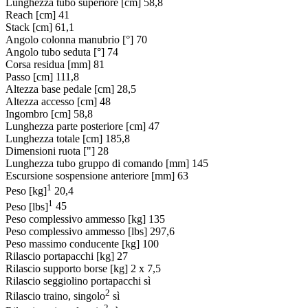
Lunghezza tubo superiore [cm]
58,8
Reach [cm]
41
Stack [cm]
61,1
Angolo colonna manubrio [°]
70
Angolo tubo seduta [°]
74
Corsa residua [mm]
81
Passo [cm]
111,8
Altezza base pedale [cm]
28,5
Altezza accesso [cm]
48
Ingombro [cm]
58,8
Lunghezza parte posteriore [cm]
47
Lunghezza totale [cm]
185,8
Dimensioni ruota ["]
28
Lunghezza tubo gruppo di comando [mm]
145
Escursione sospensione anteriore [mm]
63
1
Peso [kg]
20,4
1
Peso [lbs]
45
Peso complessivo ammesso [kg]
135
Peso complessivo ammesso [lbs]
297,6
Peso massimo conducente [kg]
100
Rilascio portapacchi [kg]
27
Rilascio supporto borse [kg]
2 x 7,5
Rilascio seggiolino portapacchi
sì
2
Rilascio traino, singolo
sì
2