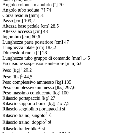
Angolo colonna manubrio [°]
70
Angolo tubo seduta [°]
74
Corsa residua [mm]
81
Passo [cm]
109,2
Altezza base pedale [cm]
28,5
Altezza accesso [cm]
48
Ingombro [cm]
60,6
Lunghezza parte posteriore [cm]
47
Lunghezza totale [cm]
183,2
Dimensioni ruota ["]
28
Lunghezza tubo gruppo di comando [mm]
145
Escursione sospensione anteriore [mm]
63
1
Peso [kg]
20,2
1
Peso [lbs]
44,5
Peso complessivo ammesso [kg]
135
Peso complessivo ammesso [lbs]
297,6
Peso massimo conducente [kg]
100
Rilascio portapacchi [kg]
27
Rilascio supporto borse [kg]
2 x 7,5
Rilascio seggiolino portapacchi
sì
2
Rilascio traino, singolo
sì
2
Rilascio traino, doppio
sì
2
Rilascio trailer bike
sì