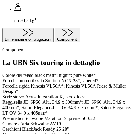
1
da 20,2 kg
Dimensioni e omologazioni
Componenti
Componenti
La UBN Six touring in dettaglio
Colore del telaio
black matt*; night*; pure white*
Forcella ammortizzata
Suntour NCX 28", tapered*
Forcella rigida
Kinesis VL56A*; Kinesis VL56A Riese & Müller
Design*
Serie sterzo
Acros Integration X, block lock
Reggisella
JD-SP66, Alu, 34,9 x 300mm*; JD-SP66, Alu, 34,9 x
400mm*; Satori Elegance-LT OV 34,9 x 355mm*; Satori Elegance-
LT OV 34,9 x 405mm*
Pneumatici
Schwalbe Marathon Supreme 50-622
Camere d´aria
Schwalbe AV19
Cerchioni
BlackJack Ready 25 28"