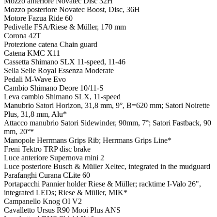
Mozzo anteriore
Novatec Disc 32H
Mozzo posteriore
Novatec Boost, Disc, 36H
Motore
Fazua Ride 60
Pedivelle
FSA/Riese & Müller, 170 mm
Corona
42T
Protezione catena
Chain guard
Catena
KMC X11
Cassetta
Shimano SLX 11-speed, 11-46
Sella
Selle Royal Essenza Moderate
Pedali
M-Wave Evo
Cambio
Shimano Deore 10/11-S
Leva cambio
Shimano SLX, 11-speed
Manubrio
Satori Horizon, 31,8 mm, 9°, B=620 mm; Satori Noirette
Plus, 31,8 mm, Alu*
Attacco manubrio
Satori Sidewinder, 90mm, 7°; Satori Fastback, 90
mm, 20°*
Manopole
Herrmans Grips Rib; Herrmans Grips Line*
Freni
Tektro TRP disc brake
Luce anteriore
Supernova mini 2
Luce posteriore
Busch & Müller Xeltec, integrated in the mudguard
Parafanghi
Curana CLite 60
Portapacchi
Pannier holder Riese & Müller; racktime I-Valo 26",
integrated LEDs; Riese & Müller, MIK*
Campanello
Knog OI V2
Cavalletto
Ursus R90 Mooi Plus ANS