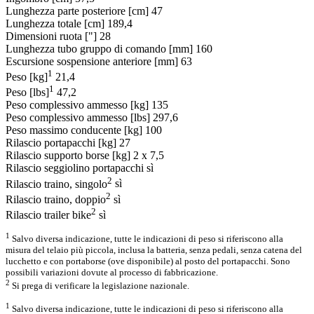
Lunghezza parte posteriore [cm]
47
Lunghezza totale [cm]
189,4
Dimensioni ruota ["]
28
Lunghezza tubo gruppo di comando [mm]
160
Escursione sospensione anteriore [mm]
63
1
Peso [kg]
21,4
1
Peso [lbs]
47,2
Peso complessivo ammesso [kg]
135
Peso complessivo ammesso [lbs]
297,6
Peso massimo conducente [kg]
100
Rilascio portapacchi [kg]
27
Rilascio supporto borse [kg]
2 x 7,5
Rilascio seggiolino portapacchi
sì
2
Rilascio traino, singolo
sì
2
Rilascio traino, doppio
sì
2
Rilascio trailer bike
sì
1
Salvo diversa indicazione, tutte le indicazioni di peso si riferiscono alla
misura del telaio più piccola, inclusa la batteria, senza pedali, senza catena del
lucchetto e con portaborse (ove disponibile) al posto del portapacchi. Sono
possibili variazioni dovute al processo di fabbricazione.
2
Si prega di verificare la legislazione nazionale.
1
Salvo diversa indicazione, tutte le indicazioni di peso si riferiscono alla