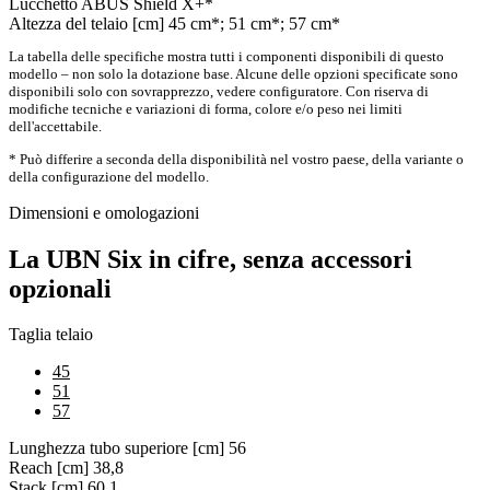
Lucchetto
ABUS Shield X+*
Altezza del telaio [cm]
45 cm*; 51 cm*; 57 cm*
La tabella delle specifiche mostra tutti i componenti disponibili di questo
modello – non solo la dotazione base. Alcune delle opzioni specificate sono
disponibili solo con sovrapprezzo, vedere configuratore. Con riserva di
modifiche tecniche e variazioni di forma, colore e/o peso nei limiti
dell'accettabile.
* Può differire a seconda della disponibilità nel vostro paese, della variante o
della configurazione del modello.
Dimensioni e omologazioni
La UBN Six in cifre, senza accessori
opzionali
Taglia telaio
45
51
57
Lunghezza tubo superiore [cm]
56
Reach [cm]
38,8
Stack [cm]
60,1