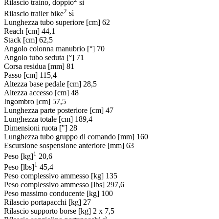
Rilascio traino, doppio
sì
2
Rilascio trailer bike
sì
Lunghezza tubo superiore [cm]
62
Reach [cm]
44,1
Stack [cm]
62,5
Angolo colonna manubrio [°]
70
Angolo tubo seduta [°]
71
Corsa residua [mm]
81
Passo [cm]
115,4
Altezza base pedale [cm]
28,5
Altezza accesso [cm]
48
Ingombro [cm]
57,5
Lunghezza parte posteriore [cm]
47
Lunghezza totale [cm]
189,4
Dimensioni ruota ["]
28
Lunghezza tubo gruppo di comando [mm]
160
Escursione sospensione anteriore [mm]
63
1
Peso [kg]
20,6
1
Peso [lbs]
45,4
Peso complessivo ammesso [kg]
135
Peso complessivo ammesso [lbs]
297,6
Peso massimo conducente [kg]
100
Rilascio portapacchi [kg]
27
Rilascio supporto borse [kg]
2 x 7,5