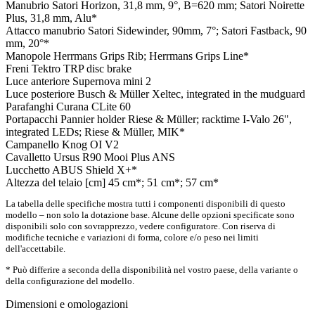
Manubrio
Satori Horizon, 31,8 mm, 9°, B=620 mm; Satori Noirette
Plus, 31,8 mm, Alu*
Attacco manubrio
Satori Sidewinder, 90mm, 7°; Satori Fastback, 90
mm, 20°*
Manopole
Herrmans Grips Rib; Herrmans Grips Line*
Freni
Tektro TRP disc brake
Luce anteriore
Supernova mini 2
Luce posteriore
Busch & Müller Xeltec, integrated in the mudguard
Parafanghi
Curana CLite 60
Portapacchi
Pannier holder Riese & Müller; racktime I-Valo 26",
integrated LEDs; Riese & Müller, MIK*
Campanello
Knog OI V2
Cavalletto
Ursus R90 Mooi Plus ANS
Lucchetto
ABUS Shield X+*
Altezza del telaio [cm]
45 cm*; 51 cm*; 57 cm*
La tabella delle specifiche mostra tutti i componenti disponibili di questo
modello – non solo la dotazione base. Alcune delle opzioni specificate sono
disponibili solo con sovrapprezzo, vedere configuratore. Con riserva di
modifiche tecniche e variazioni di forma, colore e/o peso nei limiti
dell'accettabile.
* Può differire a seconda della disponibilità nel vostro paese, della variante o
della configurazione del modello.
Dimensioni e omologazioni