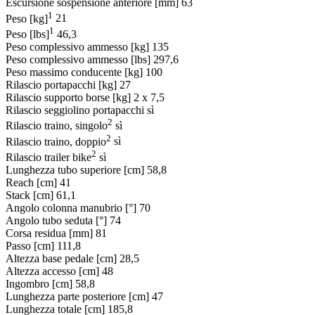
Escursione sospensione anteriore [mm]
63
1
Peso [kg]
21
1
Peso [lbs]
46,3
Peso complessivo ammesso [kg]
135
Peso complessivo ammesso [lbs]
297,6
Peso massimo conducente [kg]
100
Rilascio portapacchi [kg]
27
Rilascio supporto borse [kg]
2 x 7,5
Rilascio seggiolino portapacchi
sì
2
Rilascio traino, singolo
sì
2
Rilascio traino, doppio
sì
2
Rilascio trailer bike
sì
Lunghezza tubo superiore [cm]
58,8
Reach [cm]
41
Stack [cm]
61,1
Angolo colonna manubrio [°]
70
Angolo tubo seduta [°]
74
Corsa residua [mm]
81
Passo [cm]
111,8
Altezza base pedale [cm]
28,5
Altezza accesso [cm]
48
Ingombro [cm]
58,8
Lunghezza parte posteriore [cm]
47
Lunghezza totale [cm]
185,8