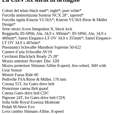
Colore del telaio
black matt*; night*; pure white*
Forcella ammortizzata
Suntour NCX 28", tapered*
Forcella rigida
Kinesis VL56A*; Kinesis VL56A Riese & Müller
Design*
Serie sterzo
Acros Integration X, block lock
Reggisella
JD-SP66, Alu, 34,9 x 300mm*; JD-SP66, Alu, 34,9 x
400mm*; Satori Elegance-LT OV 34,9 x 355mm*; Satori Elegance-
LT OV 34,9 x 405mm*
Pneumatici
Schwalbe Marathon Supreme 50-622
Camere d´aria
Schwalbe AV19
Cerchioni
BlackJack Ready 25 28"
Mozzo anteriore
Novatec Disc 32H
Mozzo posteriore
Shimano Alfine 8-speed, free-wheel, 36H with
Gear Sensor
Motore
Fazua Ride 60
Pedivelle
FSA/Riese & Müller, 170 mm
Corona
55T, for Gates drive belt
Protezione catena
Belt guard
Catena
Gates drive belt CDC
Pignone
24T, for Gates drive belt CDX
Sella
Selle Royal Essenza Moderate
Pedali
M-Wave Evo
Leva cambio
Shimano Alfine, 8-speed