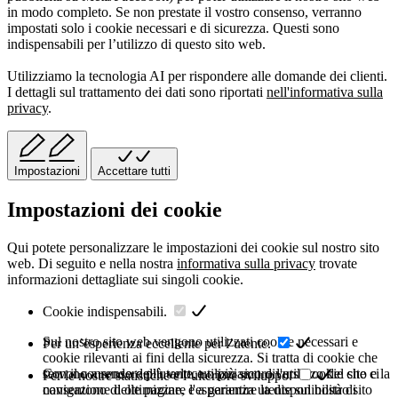
in modo completo. Se non prestate il vostro consenso, verranno
impostati solo i cookie necessari e di sicurezza. Questi sono
indispensabili per l’utilizzo di questo sito web.
Utilizziamo la tecnologia AI per rispondere alle domande dei clienti.
I dettagli sul trattamento dei dati sono riportati
nell'informativa sulla
privacy
.
Impostazioni
Accettare tutti
Impostazioni dei cookie
Qui potete personalizzare le impostazioni dei cookie sul nostro sito
web. Di seguito e nella nostra
informativa sulla privacy
trovate
informazioni dettagliate sui singoli cookie.
Cookie indispensabili.
Sul nostro sito web vengono utilizzati cookie necessari e
Per un’esperienza eccellente per l’utente.
cookie rilevanti ai fini della sicurezza. Si tratta di cookie che
servono a rendere più veloce o più sicuro l'utilizzo del sito e la
Con il consenso dell'utente, utilizziamo diversi cookie che ci
Per le nostre statistiche e l’ulteriore sviluppo.
navigazione delle pagine, e a garantire la disponibilità di
consentono di ottimizzare l'esperienza utente sul nostro sito