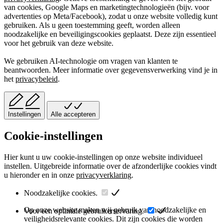
van cookies, Google Maps en marketingtechnologieën (bijv. voor
advertenties op Meta/Facebook), zodat u onze website volledig kunt
gebruiken. Als u geen toestemming geeft, worden alleen
noodzakelijke en beveiligingscookies geplaatst. Deze zijn essentieel
voor het gebruik van deze website.
We gebruiken AI-technologie om vragen van klanten te
beantwoorden. Meer informatie over gegevensverwerking vind je in
het
privacybeleid
.
Instellingen
Alle accepteren
Cookie-instellingen
Hier kunt u uw cookie-instellingen op onze website individueel
instellen. Uitgebreide informatie over de afzonderlijke cookies vindt
u hieronder en in onze
privacyverklaring
.
Noodzakelijke cookies.
Op onze website maken wij gebruik van noodzakelijke en
Voor een optimale gebruikerservaring.
veiligheidsrelevante cookies. Dit zijn cookies die worden