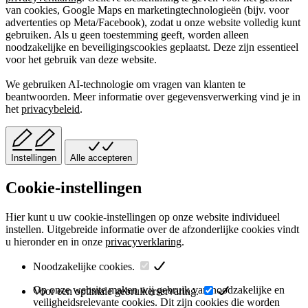
van cookies, Google Maps en marketingtechnologieën (bijv. voor
advertenties op Meta/Facebook), zodat u onze website volledig kunt
gebruiken. Als u geen toestemming geeft, worden alleen
noodzakelijke en beveiligingscookies geplaatst. Deze zijn essentieel
voor het gebruik van deze website.
We gebruiken AI-technologie om vragen van klanten te
beantwoorden. Meer informatie over gegevensverwerking vind je in
het
privacybeleid
.
Instellingen
Alle accepteren
Cookie-instellingen
Hier kunt u uw cookie-instellingen op onze website individueel
instellen. Uitgebreide informatie over de afzonderlijke cookies vindt
u hieronder en in onze
privacyverklaring
.
Noodzakelijke cookies.
Op onze website maken wij gebruik van noodzakelijke en
Voor een optimale gebruikerservaring.
veiligheidsrelevante cookies. Dit zijn cookies die worden