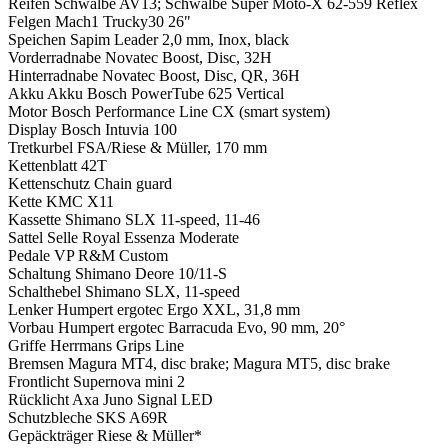
Reifen
Schwalbe AV13; Schwalbe Super Moto-X 62-559 Reflex
Felgen
Mach1 Trucky30 26"
Speichen
Sapim Leader 2,0 mm, Inox, black
Vorderradnabe
Novatec Boost, Disc, 32H
Hinterradnabe
Novatec Boost, Disc, QR, 36H
Akku
Akku Bosch PowerTube 625 Vertical
Motor
Bosch Performance Line CX (smart system)
Display
Bosch Intuvia 100
Tretkurbel
FSA/Riese & Müller, 170 mm
Kettenblatt
42T
Kettenschutz
Chain guard
Kette
KMC X11
Kassette
Shimano SLX 11-speed, 11-46
Sattel
Selle Royal Essenza Moderate
Pedale
VP R&M Custom
Schaltung
Shimano Deore 10/11-S
Schalthebel
Shimano SLX, 11-speed
Lenker
Humpert ergotec Ergo XXL, 31,8 mm
Vorbau
Humpert ergotec Barracuda Evo, 90 mm, 20°
Griffe
Herrmans Grips Line
Bremsen
Magura MT4, disc brake; Magura MT5, disc brake
Frontlicht
Supernova mini 2
Rücklicht
Axa Juno Signal LED
Schutzbleche
SKS A69R
Gepäckträger
Riese & Müller*