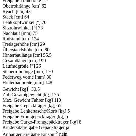
Freigabe Trailerbike
ja
Oberrohrlänge [cm]
62
Reach [cm]
43
Stack [cm]
64
Lenkkopfwinkel [°]
70
Sitzrohrwinkel [°]
73
Nachlauf [mm]
75
Radstand [cm]
124
Tretlagerhöhe [cm]
29
Überstandshöhe [cm]
80
Hinterbaulänge [cm]
55,5
Gesamtlänge [cm]
199
Laufradgröße ["]
26
Steuerrohrlänge [mm]
170
Federweg vorne [mm]
80
Hinterbaubreite [mm]
148
1
Gewicht [kg]
30,5
Zul. Gesamtgewicht [kg]
175
Max. Gewicht Fahrer [kg]
110
Freigabe Gepäckträger [kg]
65
Freigabe Lenkertasche/Korb [kg]
5
Freigabe Frontgepäckträger [kg]
5
Freigabe Cargo-Frontgepäckträger [kg]
8
Kindersitzfreigabe Gepäckträger
ja
2
Anhänger-Freigabe Einspur
nein