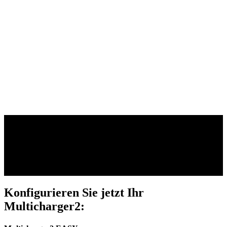
Motoren, Akkus und Displays – starke
Performance aus einer Hand.
Zum Bosch System
Konfigurieren Sie jetzt Ihr
Multicharger2: