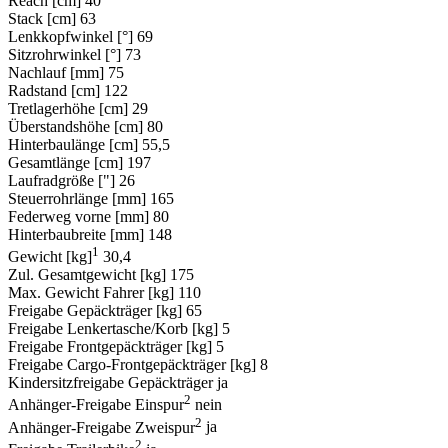
Reach [cm]
40
Stack [cm]
63
Lenkkopfwinkel [°]
69
Sitzrohrwinkel [°]
73
Nachlauf [mm]
75
Radstand [cm]
122
Tretlagerhöhe [cm]
29
Überstandshöhe [cm]
80
Hinterbaulänge [cm]
55,5
Gesamtlänge [cm]
197
Laufradgröße ["]
26
Steuerrohrlänge [mm]
165
Federweg vorne [mm]
80
Hinterbaubreite [mm]
148
1
Gewicht [kg]
30,4
Zul. Gesamtgewicht [kg]
175
Max. Gewicht Fahrer [kg]
110
Freigabe Gepäckträger [kg]
65
Freigabe Lenkertasche/Korb [kg]
5
Freigabe Frontgepäckträger [kg]
5
Freigabe Cargo-Frontgepäckträger [kg]
8
Kindersitzfreigabe Gepäckträger
ja
2
Anhänger-Freigabe Einspur
nein
2
Anhänger-Freigabe Zweispur
ja
2