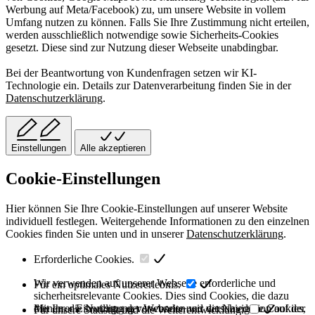
Werbung auf Meta/Facebook) zu, um unsere Website in vollem
Umfang nutzen zu können. Falls Sie Ihre Zustimmung nicht erteilen,
werden ausschließlich notwendige sowie Sicherheits-Cookies
gesetzt. Diese sind zur Nutzung dieser Webseite unabdingbar.
Bei der Beantwortung von Kundenfragen setzen wir KI-
Technologie ein. Details zur Datenverarbeitung finden Sie in der
Datenschutzerklärung
.
Einstellungen
Alle akzeptieren
Cookie-Einstellungen
Hier können Sie Ihre Cookie-Einstellungen auf unserer Website
individuell festlegen. Weitergehende Informationen zu den einzelnen
Cookies finden Sie unten und in unserer
Datenschutzerklärung
.
Erforderliche Cookies.
Wir verwenden auf unserer Webseite erforderliche und
Für ein optimales Nutzererlebnis.
sicherheitsrelevante Cookies. Dies sind Cookies, die dazu
dienen, die Nutzung der Webseite und die Navigation auf der
Mit Ihrer Einwilligung verwenden wir verschiedene Cookies,
Für unsere Statistik und die Weiterentwicklung.