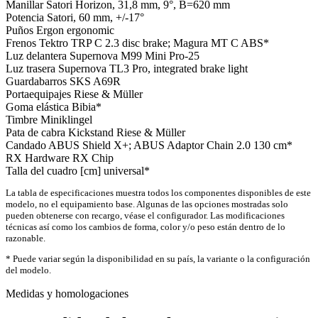
Manillar
Satori Horizon, 31,8 mm, 9°, B=620 mm
Potencia
Satori, 60 mm, +/-17°
Puños
Ergon ergonomic
Frenos
Tektro TRP C 2.3 disc brake; Magura MT C ABS*
Luz delantera
Supernova M99 Mini Pro-25
Luz trasera
Supernova TL3 Pro, integrated brake light
Guardabarros
SKS A69R
Portaequipajes
Riese & Müller
Goma elástica
Bibia*
Timbre
Miniklingel
Pata de cabra
Kickstand Riese & Müller
Candado
ABUS Shield X+; ABUS Adaptor Chain 2.0 130 cm*
RX Hardware
RX Chip
Talla del cuadro [cm]
universal*
La tabla de especificaciones muestra todos los componentes disponibles de este
modelo, no el equipamiento base. Algunas de las opciones mostradas solo
pueden obtenerse con recargo, véase el configurador. Las modificaciones
técnicas así como los cambios de forma, color y/o peso están dentro de lo
razonable.
* Puede variar según la disponibilidad en su país, la variante o la configuración
del modelo.
Medidas y homologaciones