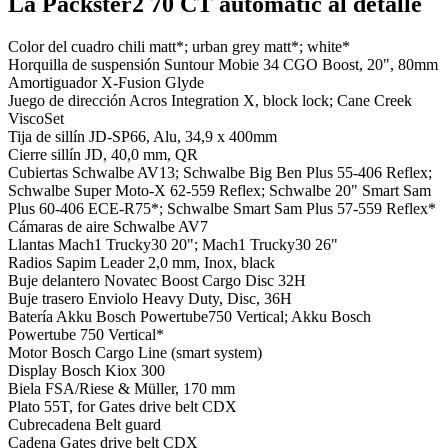
La Packster2 70 CT automatic al detalle
Color del cuadro
chili matt*; urban grey matt*; white*
Horquilla de suspensión
Suntour Mobie 34 CGO Boost, 20", 80mm
Amortiguador
X-Fusion Glyde
Juego de dirección
Acros Integration X, block lock; Cane Creek
ViscoSet
Tija de sillín
JD-SP66, Alu, 34,9 x 400mm
Cierre sillín
JD, 40,0 mm, QR
Cubiertas
Schwalbe AV13; Schwalbe Big Ben Plus 55-406 Reflex;
Schwalbe Super Moto-X 62-559 Reflex; Schwalbe 20" Smart Sam
Plus 60-406 ECE-R75*; Schwalbe Smart Sam Plus 57-559 Reflex*
Cámaras de aire
Schwalbe AV7
Llantas
Mach1 Trucky30 20"; Mach1 Trucky30 26"
Radios
Sapim Leader 2,0 mm, Inox, black
Buje delantero
Novatec Boost Cargo Disc 32H
Buje trasero
Enviolo Heavy Duty, Disc, 36H
Batería
Akku Bosch Powertube750 Vertical; Akku Bosch
Powertube 750 Vertical*
Motor
Bosch Cargo Line (smart system)
Display
Bosch Kiox 300
Biela
FSA/Riese & Müller, 170 mm
Plato
55T, for Gates drive belt CDX
Cubrecadena
Belt guard
Cadena
Gates drive belt CDX