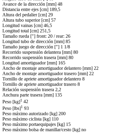
Avance de la dirección [mm]
48
Distancia entre ejes [cm]
189,5
Altura del pedalier [cm]
29
Altura tubo superior [cm]
57
Longitud vainas [cm]
46,5
Longitud total [cm]
251,5
Tamaño rueda ["]
front: 20 / rear: 26
Longitud tubo de dirección [mm]
85
Tamaño juego de dirección ["]
1 1/8
Recorrido suspensión delantera [mm]
80
Recorrido suspensión trasera [mm]
80
Longitud amortiguador [mm]
165
Ancho de montaje amortiguador delantero [mm]
22
Ancho de montaje amortiguador trasero [mm]
22
Tornillo de apriete amortiguador delantero
8
Tornillo de apriete amortiguador trasero
8
Relación suspensión trasera
2,2
Anchura parte trasera [mm]
135
1
Peso [kg]
42
1
Peso [lbs]
93
Peso máximo autorizado [kg]
200
Peso máximo ciclista [kg]
110
Peso máximo portaequipajes [kg]
15
Peso máximo bolsa de manillar/cesto [kg]
no