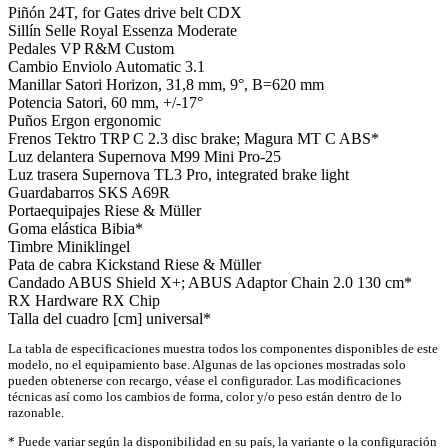
Piñón
24T, for Gates drive belt CDX
Sillín
Selle Royal Essenza Moderate
Pedales
VP R&M Custom
Cambio
Enviolo Automatic 3.1
Manillar
Satori Horizon, 31,8 mm, 9°, B=620 mm
Potencia
Satori, 60 mm, +/-17°
Puños
Ergon ergonomic
Frenos
Tektro TRP C 2.3 disc brake; Magura MT C ABS*
Luz delantera
Supernova M99 Mini Pro-25
Luz trasera
Supernova TL3 Pro, integrated brake light
Guardabarros
SKS A69R
Portaequipajes
Riese & Müller
Goma elástica
Bibia*
Timbre
Miniklingel
Pata de cabra
Kickstand Riese & Müller
Candado
ABUS Shield X+; ABUS Adaptor Chain 2.0 130 cm*
RX Hardware
RX Chip
Talla del cuadro [cm]
universal*
La tabla de especificaciones muestra todos los componentes disponibles de este
modelo, no el equipamiento base. Algunas de las opciones mostradas solo
pueden obtenerse con recargo, véase el configurador. Las modificaciones
técnicas así como los cambios de forma, color y/o peso están dentro de lo
razonable.
* Puede variar según la disponibilidad en su país, la variante o la configuración