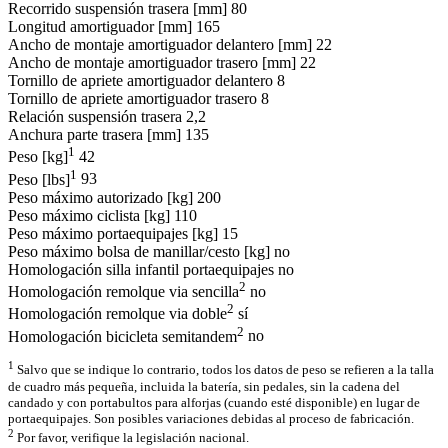
Recorrido suspensión trasera [mm]
80
Longitud amortiguador [mm]
165
Ancho de montaje amortiguador delantero [mm]
22
Ancho de montaje amortiguador trasero [mm]
22
Tornillo de apriete amortiguador delantero
8
Tornillo de apriete amortiguador trasero
8
Relación suspensión trasera
2,2
Anchura parte trasera [mm]
135
1
Peso [kg]
42
1
Peso [lbs]
93
Peso máximo autorizado [kg]
200
Peso máximo ciclista [kg]
110
Peso máximo portaequipajes [kg]
15
Peso máximo bolsa de manillar/cesto [kg]
no
Homologación silla infantil portaequipajes
no
2
Homologación remolque via sencilla
no
2
Homologación remolque via doble
sí
2
Homologación bicicleta semitandem
no
1
Salvo que se indique lo contrario, todos los datos de peso se refieren a la talla
de cuadro más pequeña, incluida la batería, sin pedales, sin la cadena del
candado y con portabultos para alforjas (cuando esté disponible) en lugar de
portaequipajes. Son posibles variaciones debidas al proceso de fabricación.
2
Por favor, verifique la legislación nacional.