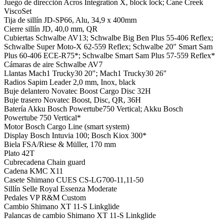
Juego de dirección
Acros Integration X, block lock; Cane Creek
ViscoSet
Tija de sillín
JD-SP66, Alu, 34,9 x 400mm
Cierre sillín
JD, 40,0 mm, QR
Cubiertas
Schwalbe AV13; Schwalbe Big Ben Plus 55-406 Reflex;
Schwalbe Super Moto-X 62-559 Reflex; Schwalbe 20" Smart Sam
Plus 60-406 ECE-R75*; Schwalbe Smart Sam Plus 57-559 Reflex*
Cámaras de aire
Schwalbe AV7
Llantas
Mach1 Trucky30 20"; Mach1 Trucky30 26"
Radios
Sapim Leader 2,0 mm, Inox, black
Buje delantero
Novatec Boost Cargo Disc 32H
Buje trasero
Novatec Boost, Disc, QR, 36H
Batería
Akku Bosch Powertube750 Vertical; Akku Bosch
Powertube 750 Vertical*
Motor
Bosch Cargo Line (smart system)
Display
Bosch Intuvia 100; Bosch Kiox 300*
Biela
FSA/Riese & Müller, 170 mm
Plato
42T
Cubrecadena
Chain guard
Cadena
KMC X11
Casete
Shimano CUES CS-LG700-11,11-50
Sillín
Selle Royal Essenza Moderate
Pedales
VP R&M Custom
Cambio
Shimano XT 11-S Linkglide
Palancas de cambio
Shimano XT 11-S Linkglide