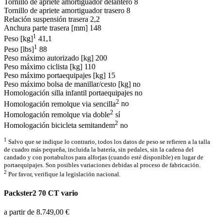
Tornillo de apriete amortiguador delantero
8
Tornillo de apriete amortiguador trasero
8
Relación suspensión trasera
2,2
Anchura parte trasera [mm]
148
1
Peso [kg]
41,1
1
Peso [lbs]
88
Peso máximo autorizado [kg]
200
Peso máximo ciclista [kg]
110
Peso máximo portaequipajes [kg]
15
Peso máximo bolsa de manillar/cesto [kg]
no
Homologación silla infantil portaequipajes
no
2
Homologación remolque via sencilla
no
2
Homologación remolque via doble
sí
2
Homologación bicicleta semitandem
no
1
Salvo que se indique lo contrario, todos los datos de peso se refieren a la talla
de cuadro más pequeña, incluida la batería, sin pedales, sin la cadena del
candado y con portabultos para alforjas (cuando esté disponible) en lugar de
portaequipajes. Son posibles variaciones debidas al proceso de fabricación.
2
Por favor, verifique la legislación nacional.
Packster2 70 CT vario
a partir de 8.749,00 €