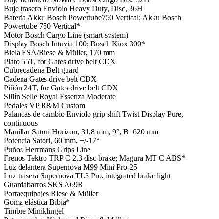
Buje trasero
Enviolo Heavy Duty, Disc, 36H
Batería
Akku Bosch Powertube750 Vertical; Akku Bosch
Powertube 750 Vertical*
Motor
Bosch Cargo Line (smart system)
Display
Bosch Intuvia 100; Bosch Kiox 300*
Biela
FSA/Riese & Müller, 170 mm
Plato
55T, for Gates drive belt CDX
Cubrecadena
Belt guard
Cadena
Gates drive belt CDX
Piñón
24T, for Gates drive belt CDX
Sillín
Selle Royal Essenza Moderate
Pedales
VP R&M Custom
Palancas de cambio
Enviolo grip shift Twist Display Pure,
continuous
Manillar
Satori Horizon, 31,8 mm, 9°, B=620 mm
Potencia
Satori, 60 mm, +/-17°
Puños
Herrmans Grips Line
Frenos
Tektro TRP C 2.3 disc brake; Magura MT C ABS*
Luz delantera
Supernova M99 Mini Pro-25
Luz trasera
Supernova TL3 Pro, integrated brake light
Guardabarros
SKS A69R
Portaequipajes
Riese & Müller
Goma elástica
Bibia*
Timbre
Miniklingel