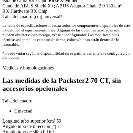
Pata de cabra
Kickstand Riese & Müller
Candado
ABUS Shield X+; ABUS Adaptor Chain 2.0 130 cm*
RX Hardware
RX Chip
Talla del cuadro [cm]
universal*
La tabla de especificaciones muestra todos los componentes disponibles de este
modelo, no el equipamiento base. Algunas de las opciones mostradas solo
pueden obtenerse con recargo, véase el configurador. Las modificaciones
técnicas así como los cambios de forma, color y/o peso están dentro de lo
razonable.
* Puede variar según la disponibilidad en su país, la variante o la configuración
del modelo.
Medidas y homologaciones
Las medidas de la Packster2 70 CT, sin
accesorios opcionales
Talla del cuadro
Universal
Longitud tubo superior [cm]
59
Ángulo tubo de dirección [°]
71
Ángulo tubo de sillín [°]
69