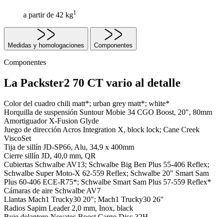
1
a partir de 42 kg
Medidas y homologaciones
Componentes
Componentes
La Packster2 70 CT vario al detalle
Color del cuadro
chili matt*; urban grey matt*; white*
Horquilla de suspensión
Suntour Mobie 34 CGO Boost, 20", 80mm
Amortiguador
X-Fusion Glyde
Juego de dirección
Acros Integration X, block lock; Cane Creek
ViscoSet
Tija de sillín
JD-SP66, Alu, 34,9 x 400mm
Cierre sillín
JD, 40,0 mm, QR
Cubiertas
Schwalbe AV13; Schwalbe Big Ben Plus 55-406 Reflex;
Schwalbe Super Moto-X 62-559 Reflex; Schwalbe 20" Smart Sam
Plus 60-406 ECE-R75*; Schwalbe Smart Sam Plus 57-559 Reflex*
Cámaras de aire
Schwalbe AV7
Llantas
Mach1 Trucky30 20"; Mach1 Trucky30 26"
Radios
Sapim Leader 2,0 mm, Inox, black
Buje delantero
Novatec Boost Cargo Disc 32H