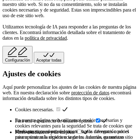
nuestro sitio web. Si no da su consentimiento, solo se instalarán
cookies necesarias y de seguridad. Estas son imprescindibles para el
uso de este sitio web.
Utilizamos tecnología de IA para responder a las preguntas de los
clientes. Encontrará información detallada sobre el tratamiento de
datos en la
política de privacidad
.
ConfiguracIón
Aceptar todas
Ajustes de cookies
Aquí puede personalizar los ajustes de las cookies de nuestra página
web. En nuestra declaración sobre
protección de datos
encontrará
información detallada sobre los distintos tipos de cookies.
Cookies necesarias.
En nuestra página web utilizamos cookies necesarias y
Para una experiencia de usuario óptima.
cookies relevantes para la seguridad Se trata de cookies que
sirven para que el uso del sitio web y la navegación por el
Mediante su consentimiento, utilizamos diferentes cookies
Fines estadísticos y de mejora.
mismo sean más rápidos o seguros. Además, garantizan
para optimizar la experiencia de los usuarios en nuestro sitio