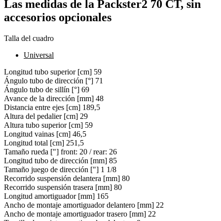
Las medidas de la Packster2 70 CT, sin
accesorios opcionales
Talla del cuadro
Universal
Longitud tubo superior [cm]
59
Ángulo tubo de dirección [°]
71
Ángulo tubo de sillín [°]
69
Avance de la dirección [mm]
48
Distancia entre ejes [cm]
189,5
Altura del pedalier [cm]
29
Altura tubo superior [cm]
59
Longitud vainas [cm]
46,5
Longitud total [cm]
251,5
Tamaño rueda ["]
front: 20 / rear: 26
Longitud tubo de dirección [mm]
85
Tamaño juego de dirección ["]
1 1/8
Recorrido suspensión delantera [mm]
80
Recorrido suspensión trasera [mm]
80
Longitud amortiguador [mm]
165
Ancho de montaje amortiguador delantero [mm]
22
Ancho de montaje amortiguador trasero [mm]
22