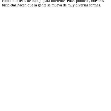
como bicicletas de trabajo para diferentes entes públicos, nuestras
bicicletas hacen que la gente se mueva de muy diversas formas.