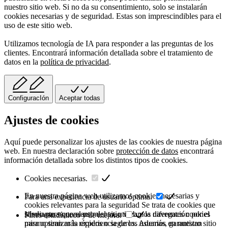
nuestro sitio web. Si no da su consentimiento, solo se instalarán
cookies necesarias y de seguridad. Estas son imprescindibles para el
uso de este sitio web.
Utilizamos tecnología de IA para responder a las preguntas de los
clientes. Encontrará información detallada sobre el tratamiento de
datos en la
política de privacidad
.
ConfiguracIón
Aceptar todas
Ajustes de cookies
Aquí puede personalizar los ajustes de las cookies de nuestra página
web. En nuestra declaración sobre
protección de datos
encontrará
información detallada sobre los distintos tipos de cookies.
Cookies necesarias.
En nuestra página web utilizamos cookies necesarias y
Para una experiencia de usuario óptima.
cookies relevantes para la seguridad Se trata de cookies que
sirven para que el uso del sitio web y la navegación por el
Mediante su consentimiento, utilizamos diferentes cookies
Fines estadísticos y de mejora.
mismo sean más rápidos o seguros. Además, garantizan
para optimizar la experiencia de los usuarios en nuestro sitio