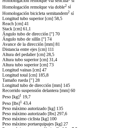
Homologación remolque via sencilla
sí
2
Homologación remolque via doble
sí
2
Homologación bicicleta semitandem
sí
Longitud tubo superior [cm]
58,5
Reach [cm]
41
Stack [cm]
61,1
Ángulo tubo de dirección [°]
70
Ángulo tubo de sillín [°]
74
Avance de la dirección [mm]
81
Distancia entre ejes [cm]
111
Altura del pedalier [cm]
28,5
Altura tubo superior [cm]
31,4
Altura tubo superior [cm]
73
Longitud vainas [cm]
47
Longitud total [cm]
185,8
Tamaño rueda ["]
28
Longitud tubo de dirección [mm]
145
Recorrido suspensión delantera [mm]
60
1
Peso [kg]
19,7
1
Peso [lbs]
43,4
Peso máximo autorizado [kg]
135
Peso máximo autorizado [lbs]
297,6
Peso máximo ciclista [kg]
100
Peso máximo portaequipajes [kg]
27