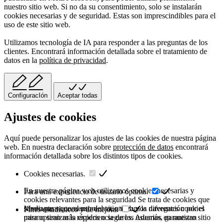
nuestro sitio web. Si no da su consentimiento, solo se instalarán
cookies necesarias y de seguridad. Estas son imprescindibles para el
uso de este sitio web.
Utilizamos tecnología de IA para responder a las preguntas de los
clientes. Encontrará información detallada sobre el tratamiento de
datos en la
política de privacidad
.
ConfiguracIón
Aceptar todas
Ajustes de cookies
Aquí puede personalizar los ajustes de las cookies de nuestra página
web. En nuestra declaración sobre
protección de datos
encontrará
información detallada sobre los distintos tipos de cookies.
Cookies necesarias.
En nuestra página web utilizamos cookies necesarias y
Para una experiencia de usuario óptima.
cookies relevantes para la seguridad Se trata de cookies que
sirven para que el uso del sitio web y la navegación por el
Mediante su consentimiento, utilizamos diferentes cookies
Fines estadísticos y de mejora.
mismo sean más rápidos o seguros. Además, garantizan
para optimizar la experiencia de los usuarios en nuestro sitio