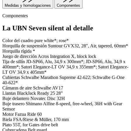
Medidas y homologaciones
Componentes
Componentes
La UBN Seven silent al detalle
Color del cuadro
pure white*; rose*
Horquilla de suspensión
Suntour GVX32, 28", Air, tapered, 60mm*
Horquilla rígida
*
Juego de dirección
Acros Integration X, block lock
Tija de sillín
JD-SP66, Alu, 34,9 x 300mm*; JD-SP66, Alu, 34,9 x
400mm*; Satori Elegance-LT OV 34,9 x 355mm*; Satori Elegance-
LT OV 34,9 x 405mm*
Cubiertas
Schwalbe Marathon Supreme 42-622; Schwalbe G-One
40-622*
Cámaras de aire
Schwalbe AV17
Llantas
BlackJack Ready 25 28"
Buje delantero
Novatec Disc 32H
Buje trasero
Shimano Alfine 8-speed, free-wheel, 36H with Gear
Sensor
Motor
Fazua Ride 60
Biela
FSA/Riese & Müller, 170 mm
Plato
55T, for Gates drive belt
Cubrecadena
Belt guard