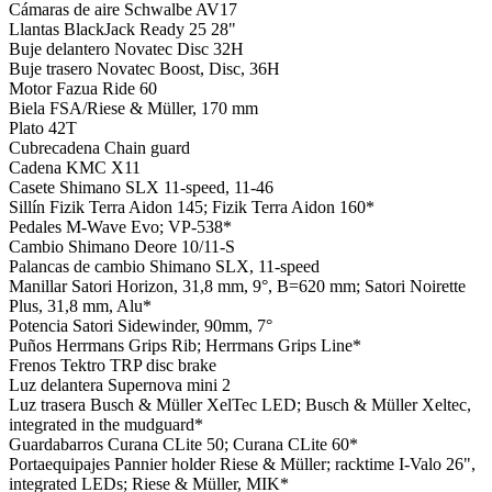
Cámaras de aire
Schwalbe AV17
Llantas
BlackJack Ready 25 28"
Buje delantero
Novatec Disc 32H
Buje trasero
Novatec Boost, Disc, 36H
Motor
Fazua Ride 60
Biela
FSA/Riese & Müller, 170 mm
Plato
42T
Cubrecadena
Chain guard
Cadena
KMC X11
Casete
Shimano SLX 11-speed, 11-46
Sillín
Fizik Terra Aidon 145; Fizik Terra Aidon 160*
Pedales
M-Wave Evo; VP-538*
Cambio
Shimano Deore 10/11-S
Palancas de cambio
Shimano SLX, 11-speed
Manillar
Satori Horizon, 31,8 mm, 9°, B=620 mm; Satori Noirette
Plus, 31,8 mm, Alu*
Potencia
Satori Sidewinder, 90mm, 7°
Puños
Herrmans Grips Rib; Herrmans Grips Line*
Frenos
Tektro TRP disc brake
Luz delantera
Supernova mini 2
Luz trasera
Busch & Müller XelTec LED; Busch & Müller Xeltec,
integrated in the mudguard*
Guardabarros
Curana CLite 50; Curana CLite 60*
Portaequipajes
Pannier holder Riese & Müller; racktime I-Valo 26",
integrated LEDs; Riese & Müller, MIK*