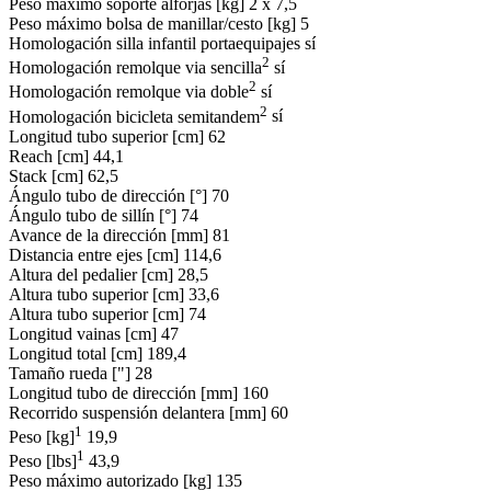
Peso máximo soporte alforjas [kg]
2 x 7,5
Peso máximo bolsa de manillar/cesto [kg]
5
Homologación silla infantil portaequipajes
sí
2
Homologación remolque via sencilla
sí
2
Homologación remolque via doble
sí
2
Homologación bicicleta semitandem
sí
Longitud tubo superior [cm]
62
Reach [cm]
44,1
Stack [cm]
62,5
Ángulo tubo de dirección [°]
70
Ángulo tubo de sillín [°]
74
Avance de la dirección [mm]
81
Distancia entre ejes [cm]
114,6
Altura del pedalier [cm]
28,5
Altura tubo superior [cm]
33,6
Altura tubo superior [cm]
74
Longitud vainas [cm]
47
Longitud total [cm]
189,4
Tamaño rueda ["]
28
Longitud tubo de dirección [mm]
160
Recorrido suspensión delantera [mm]
60
1
Peso [kg]
19,9
1
Peso [lbs]
43,9
Peso máximo autorizado [kg]
135