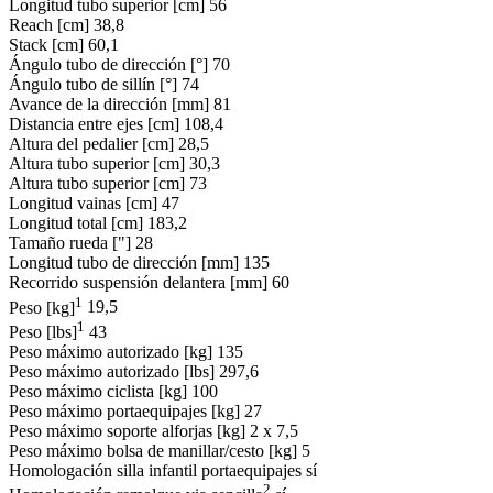
Longitud tubo superior [cm]
56
Reach [cm]
38,8
Stack [cm]
60,1
Ángulo tubo de dirección [°]
70
Ángulo tubo de sillín [°]
74
Avance de la dirección [mm]
81
Distancia entre ejes [cm]
108,4
Altura del pedalier [cm]
28,5
Altura tubo superior [cm]
30,3
Altura tubo superior [cm]
73
Longitud vainas [cm]
47
Longitud total [cm]
183,2
Tamaño rueda ["]
28
Longitud tubo de dirección [mm]
135
Recorrido suspensión delantera [mm]
60
1
Peso [kg]
19,5
1
Peso [lbs]
43
Peso máximo autorizado [kg]
135
Peso máximo autorizado [lbs]
297,6
Peso máximo ciclista [kg]
100
Peso máximo portaequipajes [kg]
27
Peso máximo soporte alforjas [kg]
2 x 7,5
Peso máximo bolsa de manillar/cesto [kg]
5
Homologación silla infantil portaequipajes
sí
2