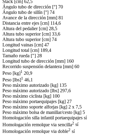
Stack [cm]
62,5
Ángulo tubo de dirección [°]
70
Ángulo tubo de sillín [°]
74
Avance de la dirección [mm]
81
Distancia entre ejes [cm]
114,6
Altura del pedalier [cm]
28,5
Altura tubo superior [cm]
33,6
Altura tubo superior [cm]
74
Longitud vainas [cm]
47
Longitud total [cm]
189,4
Tamaño rueda ["]
28
Longitud tubo de dirección [mm]
160
Recorrido suspensión delantera [mm]
60
1
Peso [kg]
20,9
1
Peso [lbs]
46,1
Peso máximo autorizado [kg]
135
Peso máximo autorizado [lbs]
297,6
Peso máximo ciclista [kg]
100
Peso máximo portaequipajes [kg]
27
Peso máximo soporte alforjas [kg]
2 x 7,5
Peso máximo bolsa de manillar/cesto [kg]
5
Homologación silla infantil portaequipajes
sí
2
Homologación remolque via sencilla
sí
2
Homologación remolque via doble
sí