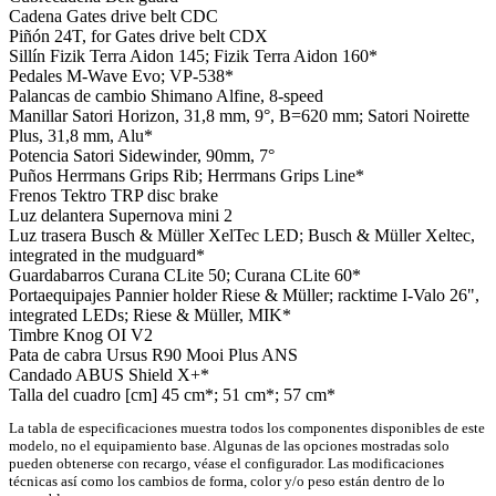
Cadena
Gates drive belt CDC
Piñón
24T, for Gates drive belt CDX
Sillín
Fizik Terra Aidon 145; Fizik Terra Aidon 160*
Pedales
M-Wave Evo; VP-538*
Palancas de cambio
Shimano Alfine, 8-speed
Manillar
Satori Horizon, 31,8 mm, 9°, B=620 mm; Satori Noirette
Plus, 31,8 mm, Alu*
Potencia
Satori Sidewinder, 90mm, 7°
Puños
Herrmans Grips Rib; Herrmans Grips Line*
Frenos
Tektro TRP disc brake
Luz delantera
Supernova mini 2
Luz trasera
Busch & Müller XelTec LED; Busch & Müller Xeltec,
integrated in the mudguard*
Guardabarros
Curana CLite 50; Curana CLite 60*
Portaequipajes
Pannier holder Riese & Müller; racktime I-Valo 26",
integrated LEDs; Riese & Müller, MIK*
Timbre
Knog OI V2
Pata de cabra
Ursus R90 Mooi Plus ANS
Candado
ABUS Shield X+*
Talla del cuadro [cm]
45 cm*; 51 cm*; 57 cm*
La tabla de especificaciones muestra todos los componentes disponibles de este
modelo, no el equipamiento base. Algunas de las opciones mostradas solo
pueden obtenerse con recargo, véase el configurador. Las modificaciones
técnicas así como los cambios de forma, color y/o peso están dentro de lo