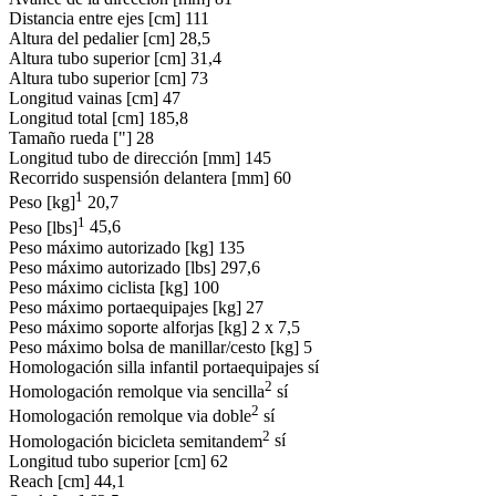
Distancia entre ejes [cm]
111
Altura del pedalier [cm]
28,5
Altura tubo superior [cm]
31,4
Altura tubo superior [cm]
73
Longitud vainas [cm]
47
Longitud total [cm]
185,8
Tamaño rueda ["]
28
Longitud tubo de dirección [mm]
145
Recorrido suspensión delantera [mm]
60
1
Peso [kg]
20,7
1
Peso [lbs]
45,6
Peso máximo autorizado [kg]
135
Peso máximo autorizado [lbs]
297,6
Peso máximo ciclista [kg]
100
Peso máximo portaequipajes [kg]
27
Peso máximo soporte alforjas [kg]
2 x 7,5
Peso máximo bolsa de manillar/cesto [kg]
5
Homologación silla infantil portaequipajes
sí
2
Homologación remolque via sencilla
sí
2
Homologación remolque via doble
sí
2
Homologación bicicleta semitandem
sí
Longitud tubo superior [cm]
62
Reach [cm]
44,1