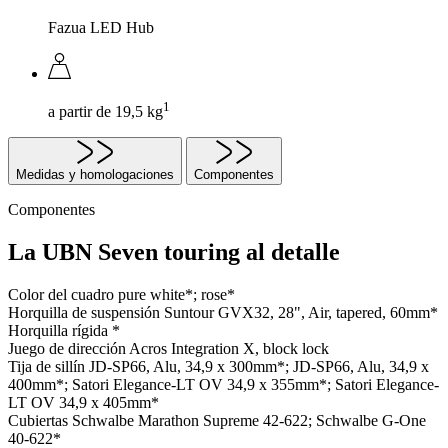
Fazua LED Hub
1
a partir de 19,5 kg
Medidas y homologaciones
Componentes
Componentes
La UBN Seven touring al detalle
Color del cuadro
pure white*; rose*
Horquilla de suspensión
Suntour GVX32, 28", Air, tapered, 60mm*
Horquilla rígida
*
Juego de dirección
Acros Integration X, block lock
Tija de sillín
JD-SP66, Alu, 34,9 x 300mm*; JD-SP66, Alu, 34,9 x
400mm*; Satori Elegance-LT OV 34,9 x 355mm*; Satori Elegance-
LT OV 34,9 x 405mm*
Cubiertas
Schwalbe Marathon Supreme 42-622; Schwalbe G-One
40-622*