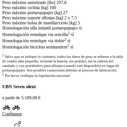
Peso máximo autorizado [lbs]
297,6
Peso máximo ciclista [kg]
100
Peso máximo portaequipajes [kg]
27
Peso máximo soporte alforjas [kg]
2 x 7,5
Peso máximo bolsa de manillar/cesto [kg]
5
Homologación silla infantil portaequipajes
sí
2
Homologación remolque via sencilla
sí
2
Homologación remolque via doble
sí
2
Homologación bicicleta semitandem
sí
1
Salvo que se indique lo contrario, todos los datos de peso se refieren a la talla
de cuadro más pequeña, incluida la batería, sin pedales, sin la cadena del
candado y con portabultos para alforjas (cuando esté disponible) en lugar de
portaequipajes. Son posibles variaciones debidas al proceso de fabricación.
2
Por favor, verifique la legislación nacional.
UBN Seven silent
a partir de 5.189,00 €
Configurar