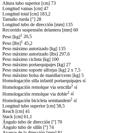
Altura tubo superior [cm]
73
Longitud vainas [cm]
47
Longitud total [cm]
183,2
Tamaño rueda ["]
28
Longitud tubo de dirección [mm]
135
Recorrido suspensión delantera [mm]
60
1
Peso [kg]
20,5
1
Peso [lbs]
45,2
Peso máximo autorizado [kg]
135
Peso máximo autorizado [lbs]
297,6
Peso máximo ciclista [kg]
100
Peso máximo portaequipajes [kg]
27
Peso máximo soporte alforjas [kg]
2 x 7,5
Peso máximo bolsa de manillar/cesto [kg]
5
Homologación silla infantil portaequipajes
sí
2
Homologación remolque via sencilla
sí
2
Homologación remolque via doble
sí
2
Homologación bicicleta semitandem
sí
Longitud tubo superior [cm]
58,5
Reach [cm]
41
Stack [cm]
61,1
Ángulo tubo de dirección [°]
70
Ángulo tubo de sillín [°]
74
Avance de la dirección [mm]
81