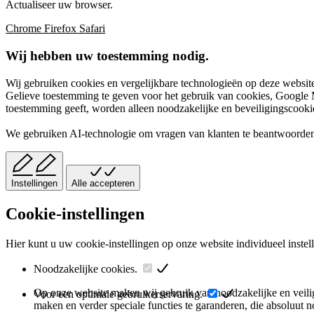
Actualiseer uw browser.
Chrome
Firefox
Safari
Wij hebben uw toestemming nodig.
Wij gebruiken cookies en vergelijkbare technologieën op deze website
Gelieve toestemming te geven voor het gebruik van cookies, Google M
toestemming geeft, worden alleen noodzakelijke en beveiligingscookies
We gebruiken AI-technologie om vragen van klanten te beantwoorden
Instellingen
Alle accepteren
Cookie-instellingen
Hier kunt u uw cookie-instellingen op onze website individueel instel
Noodzakelijke cookies.
Op onze website maken wij gebruik van noodzakelijke en veiligh
Voor een optimale gebruikerservaring.
maken en verder speciale functies te garanderen, die absoluut 