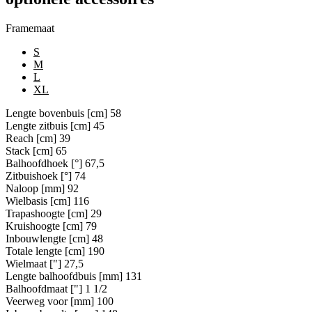
Framemaat
S
M
L
XL
Lengte bovenbuis [cm]
58
Lengte zitbuis [cm]
45
Reach [cm]
39
Stack [cm]
65
Balhoofdhoek [°]
67,5
Zitbuishoek [°]
74
Naloop [mm]
92
Wielbasis [cm]
116
Trapashoogte [cm]
29
Kruishoogte [cm]
79
Inbouwlengte [cm]
48
Totale lengte [cm]
190
Wielmaat ["]
27,5
Lengte balhoofdbuis [mm]
131
Balhoofdmaat ["]
1 1/2
Veerweg voor [mm]
100