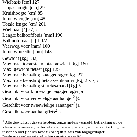
Wielbasis [cm]
127
Trapashoogte [cm]
29
Kruishoogte [cm]
85
Inbouwlengte [cm]
48
Totale lengte [cm]
201
Wielmaat ["]
27,5
Lengte balhoofdbuis [mm]
196
Balhoofdmaat ["]
1 1/2
Veerweg voor [mm]
100
Inbouwbreedte [mm]
148
1
Gewicht [kg]
32,1
Maximaal toegestaan totaalgewicht [kg]
160
Max. gewicht fietser [kg]
125
Maximale belasting bagagedrager [kg]
27
Maximale belasting fietstassenhouder [kg]
2 x 7,5
Maximale belasting stuurtas/mand [kg]
5
Geschikt voor kinderzitje bagagedrager
ja
2
Geschikt voor eenwielige aanhanger
ja
2
Geschikt voor tweewielige aananger
ja
2
Geschikt voor aanhangfiets
ja
1
Alle gewichtsopgaven hebben, tenzij anders vermeld, betrekking op de
kleinste framemaat, inclusief accu, zonder pedalen, zonder slotketting, met
tassenhouder (indien beschikbaar) in plaats van bagagedrager.
Productiegerelateerde afwijkingen zijn mogelijk.