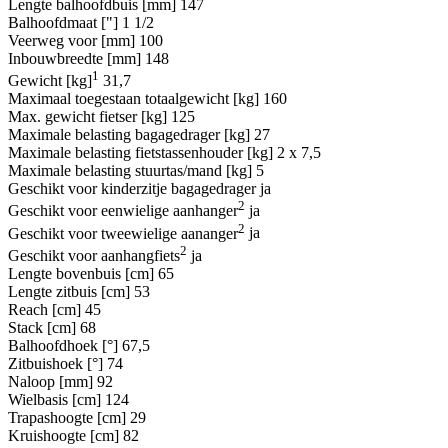
Lengte balhoofdbuis [mm]
147
Balhoofdmaat ["]
1 1/2
Veerweg voor [mm]
100
Inbouwbreedte [mm]
148
1
Gewicht [kg]
31,7
Maximaal toegestaan totaalgewicht [kg]
160
Max. gewicht fietser [kg]
125
Maximale belasting bagagedrager [kg]
27
Maximale belasting fietstassenhouder [kg]
2 x 7,5
Maximale belasting stuurtas/mand [kg]
5
Geschikt voor kinderzitje bagagedrager
ja
2
Geschikt voor eenwielige aanhanger
ja
2
Geschikt voor tweewielige aananger
ja
2
Geschikt voor aanhangfiets
ja
Lengte bovenbuis [cm]
65
Lengte zitbuis [cm]
53
Reach [cm]
45
Stack [cm]
68
Balhoofdhoek [°]
67,5
Zitbuishoek [°]
74
Naloop [mm]
92
Wielbasis [cm]
124
Trapashoogte [cm]
29
Kruishoogte [cm]
82