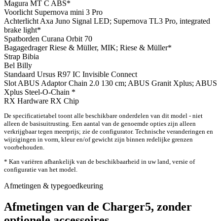
Magura MT C ABS*
Voorlicht
Supernova mini 3 Pro
Achterlicht
Axa Juno Signal LED; Supernova TL3 Pro, integrated
brake light*
Spatborden
Curana Orbit 70
Bagagedrager
Riese & Müller, MIK; Riese & Müller*
Strap
Bibia
Bel
Billy
Standaard
Ursus R97 IC Invisible Connect
Slot
ABUS Adaptor Chain 2.0 130 cm; ABUS Granit Xplus; ABUS
Xplus Steel-O-Chain *
RX Hardware
RX Chip
De specificatietabel toont alle beschikbare onderdelen van dit model - niet
alleen de basisuitrusting. Een aantal van de genoemde opties zijn alleen
verkrijgbaar tegen meerprijs; zie de configurator. Technische veranderingen en
wijzigingen in vorm, kleur en/of gewicht zijn binnen redelijke grenzen
voorbehouden.
* Kan variëren afhankelijk van de beschikbaarheid in uw land, versie of
configuratie van het model.
Afmetingen & typegoedkeuring
Afmetingen van de Charger5, zonder
optionele accessoires