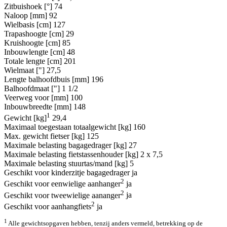
Zitbuishoek [°]
74
Naloop [mm]
92
Wielbasis [cm]
127
Trapashoogte [cm]
29
Kruishoogte [cm]
85
Inbouwlengte [cm]
48
Totale lengte [cm]
201
Wielmaat ["]
27,5
Lengte balhoofdbuis [mm]
196
Balhoofdmaat ["]
1 1/2
Veerweg voor [mm]
100
Inbouwbreedte [mm]
148
1
Gewicht [kg]
29,4
Maximaal toegestaan totaalgewicht [kg]
160
Max. gewicht fietser [kg]
125
Maximale belasting bagagedrager [kg]
27
Maximale belasting fietstassenhouder [kg]
2 x 7,5
Maximale belasting stuurtas/mand [kg]
5
Geschikt voor kinderzitje bagagedrager
ja
2
Geschikt voor eenwielige aanhanger
ja
2
Geschikt voor tweewielige aananger
ja
2
Geschikt voor aanhangfiets
ja
1
Alle gewichtsopgaven hebben, tenzij anders vermeld, betrekking op de