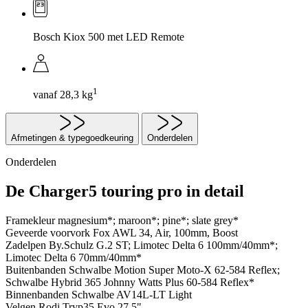
Bosch Kiox 500 met LED Remote
1
vanaf 28,3 kg
Afmetingen & typegoedkeuring
Onderdelen
Onderdelen
De Charger5 touring pro in detail
Framekleur
magnesium*; maroon*; pine*; slate grey*
Geveerde voorvork
Fox AWL 34, Air, 100mm, Boost
Zadelpen
By.Schulz G.2 ST; Limotec Delta 6 100mm/40mm*;
Limotec Delta 6 70mm/40mm*
Buitenbanden
Schwalbe Motion Super Moto-X 62-584 Reflex;
Schwalbe Hybrid 365 Johnny Watts Plus 60-584 Reflex*
Binnenbanden
Schwalbe AV14L-LT Light
Velgen
Rodi Tryp35 Evo 27,5"