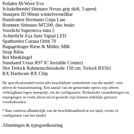
Pedalen
M-Wave Evo
Schakelhendel
Shimano Nexus grip shift, 5-speed
Stuurpen
JD 90mm winkelverstellbar
Handvatten
Herrmans Grips Line
Remmen
Shimano MT200, disc brake
Voorlicht
Supernova mini 2
Achterlicht
Axa Juno Signal LED
Spatborden
Curana Orbit 70
Bagagedrager
Riese & Müller, MIK
Strap
Bibia
Bel
Miniklingel
Standaard
Ursus R97 IC Invisible Connect
Slot
Trelock Rahmenschlosskette 150 cm; Trelock RS561
RX Hardware
RX Chip
De specificatietabel toont alle beschikbare onderdelen van dit model - niet
alleen de basisuitrusting. Een aantal van de genoemde opties zijn alleen
verkrijgbaar tegen meerprijs; zie de configurator. Technische veranderingen en
wijzigingen in vorm, kleur en/of gewicht zijn binnen redelijke grenzen
voorbehouden.
* Kan variëren afhankelijk van de beschikbaarheid in uw land, versie of
configuratie van het model.
Afmetingen & typegoedkeuring