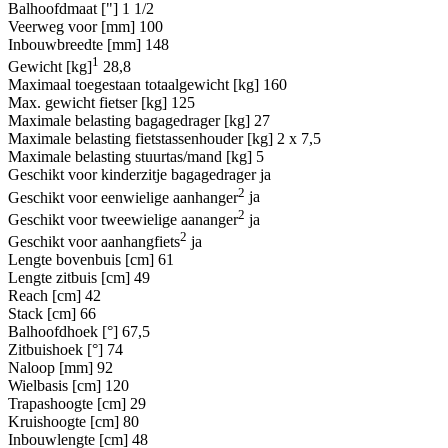
Balhoofdmaat ["]
1 1/2
Veerweg voor [mm]
100
Inbouwbreedte [mm]
148
1
Gewicht [kg]
28,8
Maximaal toegestaan totaalgewicht [kg]
160
Max. gewicht fietser [kg]
125
Maximale belasting bagagedrager [kg]
27
Maximale belasting fietstassenhouder [kg]
2 x 7,5
Maximale belasting stuurtas/mand [kg]
5
Geschikt voor kinderzitje bagagedrager
ja
2
Geschikt voor eenwielige aanhanger
ja
2
Geschikt voor tweewielige aananger
ja
2
Geschikt voor aanhangfiets
ja
Lengte bovenbuis [cm]
61
Lengte zitbuis [cm]
49
Reach [cm]
42
Stack [cm]
66
Balhoofdhoek [°]
67,5
Zitbuishoek [°]
74
Naloop [mm]
92
Wielbasis [cm]
120
Trapashoogte [cm]
29
Kruishoogte [cm]
80
Inbouwlengte [cm]
48