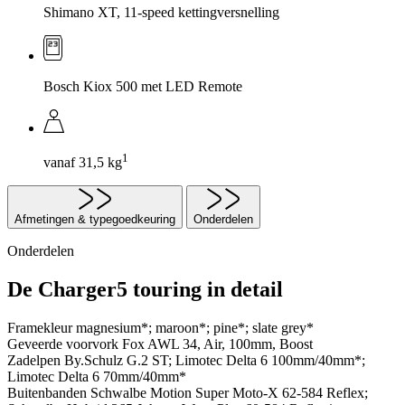
Shimano XT, 11-speed kettingversnelling
Bosch Kiox 500 met LED Remote
1
vanaf 31,5 kg
Afmetingen & typegoedkeuring
Onderdelen
Onderdelen
De Charger5 touring in detail
Framekleur
magnesium*; maroon*; pine*; slate grey*
Geveerde voorvork
Fox AWL 34, Air, 100mm, Boost
Zadelpen
By.Schulz G.2 ST; Limotec Delta 6 100mm/40mm*;
Limotec Delta 6 70mm/40mm*
Buitenbanden
Schwalbe Motion Super Moto-X 62-584 Reflex;