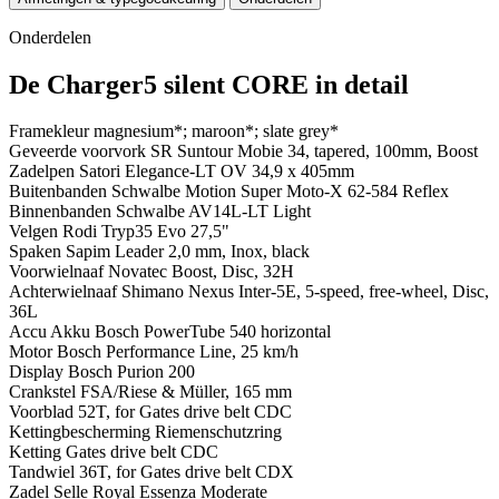
Onderdelen
De Charger5 silent CORE in detail
Framekleur
magnesium*; maroon*; slate grey*
Geveerde voorvork
SR Suntour Mobie 34, tapered, 100mm, Boost
Zadelpen
Satori Elegance-LT OV 34,9 x 405mm
Buitenbanden
Schwalbe Motion Super Moto-X 62-584 Reflex
Binnenbanden
Schwalbe AV14L-LT Light
Velgen
Rodi Tryp35 Evo 27,5"
Spaken
Sapim Leader 2,0 mm, Inox, black
Voorwielnaaf
Novatec Boost, Disc, 32H
Achterwielnaaf
Shimano Nexus Inter-5E, 5-speed, free-wheel, Disc,
36L
Accu
Akku Bosch PowerTube 540 horizontal
Motor
Bosch Performance Line, 25 km/h
Display
Bosch Purion 200
Crankstel
FSA/Riese & Müller, 165 mm
Voorblad
52T, for Gates drive belt CDC
Kettingbescherming
Riemenschutzring
Ketting
Gates drive belt CDC
Tandwiel
36T, for Gates drive belt CDX
Zadel
Selle Royal Essenza Moderate