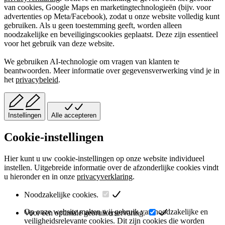
van cookies, Google Maps en marketingtechnologieën (bijv. voor
advertenties op Meta/Facebook), zodat u onze website volledig kunt
gebruiken. Als u geen toestemming geeft, worden alleen
noodzakelijke en beveiligingscookies geplaatst. Deze zijn essentieel
voor het gebruik van deze website.
We gebruiken AI-technologie om vragen van klanten te
beantwoorden. Meer informatie over gegevensverwerking vind je in
het
privacybeleid
.
Instellingen
Alle accepteren
Cookie-instellingen
Hier kunt u uw cookie-instellingen op onze website individueel
instellen. Uitgebreide informatie over de afzonderlijke cookies vindt
u hieronder en in onze
privacyverklaring
.
Noodzakelijke cookies.
Op onze website maken wij gebruik van noodzakelijke en
Voor een optimale gebruikerservaring.
veiligheidsrelevante cookies. Dit zijn cookies die worden