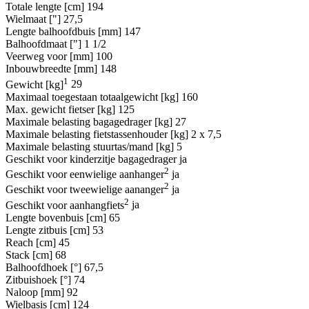
Totale lengte [cm]
194
Wielmaat ["]
27,5
Lengte balhoofdbuis [mm]
147
Balhoofdmaat ["]
1 1/2
Veerweg voor [mm]
100
Inbouwbreedte [mm]
148
1
Gewicht [kg]
29
Maximaal toegestaan totaalgewicht [kg]
160
Max. gewicht fietser [kg]
125
Maximale belasting bagagedrager [kg]
27
Maximale belasting fietstassenhouder [kg]
2 x 7,5
Maximale belasting stuurtas/mand [kg]
5
Geschikt voor kinderzitje bagagedrager
ja
2
Geschikt voor eenwielige aanhanger
ja
2
Geschikt voor tweewielige aananger
ja
2
Geschikt voor aanhangfiets
ja
Lengte bovenbuis [cm]
65
Lengte zitbuis [cm]
53
Reach [cm]
45
Stack [cm]
68
Balhoofdhoek [°]
67,5
Zitbuishoek [°]
74
Naloop [mm]
92
Wielbasis [cm]
124