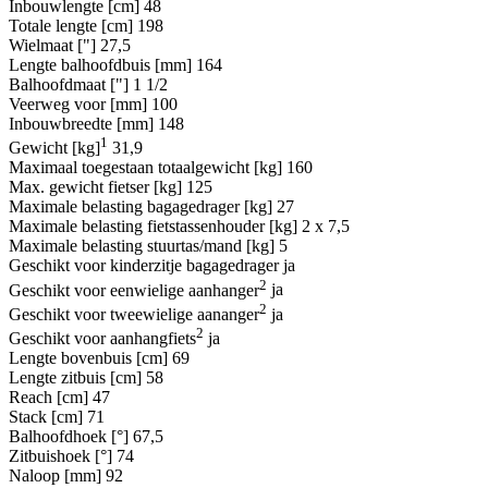
Inbouwlengte [cm]
48
Totale lengte [cm]
198
Wielmaat ["]
27,5
Lengte balhoofdbuis [mm]
164
Balhoofdmaat ["]
1 1/2
Veerweg voor [mm]
100
Inbouwbreedte [mm]
148
1
Gewicht [kg]
31,9
Maximaal toegestaan totaalgewicht [kg]
160
Max. gewicht fietser [kg]
125
Maximale belasting bagagedrager [kg]
27
Maximale belasting fietstassenhouder [kg]
2 x 7,5
Maximale belasting stuurtas/mand [kg]
5
Geschikt voor kinderzitje bagagedrager
ja
2
Geschikt voor eenwielige aanhanger
ja
2
Geschikt voor tweewielige aananger
ja
2
Geschikt voor aanhangfiets
ja
Lengte bovenbuis [cm]
69
Lengte zitbuis [cm]
58
Reach [cm]
47
Stack [cm]
71
Balhoofdhoek [°]
67,5
Zitbuishoek [°]
74
Naloop [mm]
92