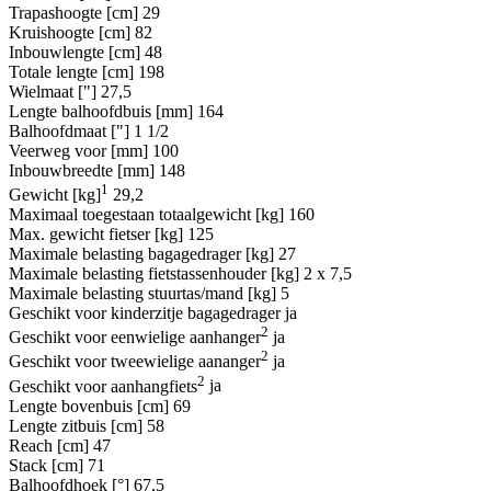
Trapashoogte [cm]
29
Kruishoogte [cm]
82
Inbouwlengte [cm]
48
Totale lengte [cm]
198
Wielmaat ["]
27,5
Lengte balhoofdbuis [mm]
164
Balhoofdmaat ["]
1 1/2
Veerweg voor [mm]
100
Inbouwbreedte [mm]
148
1
Gewicht [kg]
29,2
Maximaal toegestaan totaalgewicht [kg]
160
Max. gewicht fietser [kg]
125
Maximale belasting bagagedrager [kg]
27
Maximale belasting fietstassenhouder [kg]
2 x 7,5
Maximale belasting stuurtas/mand [kg]
5
Geschikt voor kinderzitje bagagedrager
ja
2
Geschikt voor eenwielige aanhanger
ja
2
Geschikt voor tweewielige aananger
ja
2
Geschikt voor aanhangfiets
ja
Lengte bovenbuis [cm]
69
Lengte zitbuis [cm]
58
Reach [cm]
47
Stack [cm]
71
Balhoofdhoek [°]
67,5