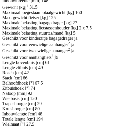
Inbouwbreedte [mm]
148
1
Gewicht [kg]
31,5
Maximaal toegestaan totaalgewicht [kg]
160
Max. gewicht fietser [kg]
125
Maximale belasting bagagedrager [kg]
27
Maximale belasting fietstassenhouder [kg]
2 x 7,5
Maximale belasting stuurtas/mand [kg]
5
Geschikt voor kinderzitje bagagedrager
ja
2
Geschikt voor eenwielige aanhanger
ja
2
Geschikt voor tweewielige aananger
ja
2
Geschikt voor aanhangfiets
ja
Lengte bovenbuis [cm]
61
Lengte zitbuis [cm]
49
Reach [cm]
42
Stack [cm]
66
Balhoofdhoek [°]
67,5
Zitbuishoek [°]
74
Naloop [mm]
92
Wielbasis [cm]
120
Trapashoogte [cm]
29
Kruishoogte [cm]
80
Inbouwlengte [cm]
48
Totale lengte [cm]
194
Wielmaat ["]
27,5