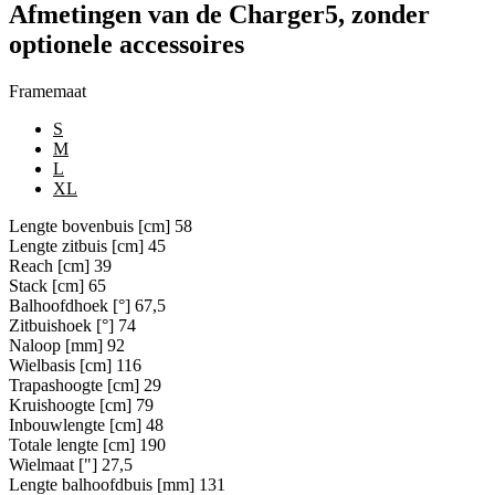
Afmetingen van de Charger5, zonder
optionele accessoires
Framemaat
S
M
L
XL
Lengte bovenbuis [cm]
58
Lengte zitbuis [cm]
45
Reach [cm]
39
Stack [cm]
65
Balhoofdhoek [°]
67,5
Zitbuishoek [°]
74
Naloop [mm]
92
Wielbasis [cm]
116
Trapashoogte [cm]
29
Kruishoogte [cm]
79
Inbouwlengte [cm]
48
Totale lengte [cm]
190
Wielmaat ["]
27,5
Lengte balhoofdbuis [mm]
131