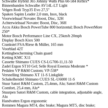
Schwalbe Hybrid 365 Johnny Watts Plus 60-584 Reflex*
Binnenbanden
Schwalbe AV14L-LT Light
Velgen
Rodi Tryp35 Evo 27,5"
Spaken
Sapim Leader 2,0 mm, Inox, black
Voorwielnaaf
Novatec Boost, Disc, 32H
Achterwielnaaf
Novatec Boost, Disc, 36H
Accu
Akku Bosch PowerTube 800 horizontal; Bosch PowerMore
250*
Motor
Bosch Performance Line CX, 25km/h 20mph
Display
Bosch Kiox 500
Crankstel
FSA/Riese & Müller, 165 mm
Voorblad
42T
Kettingbescherming
Chain guard
Ketting
KMC X11
Cassette
Shimano CUES CS-LG700-11,11-50
Zadel
Ergon ST10 Gel; Selle Royal Essenza Moderate *
Pedalen
VP R&M Custom; VP-538*
Versnelling
Shimano XT 11-S Linkglide
Schakelhendel
Shimano CUES SL-U6000 11-S
Stuur
Satori R&M Custom, 25,4mm, Alu; Satori R&M Custom
Comfort, 25,4 mm, Alu*
Stuurpen
Satori R&M Custom, cable integration, adjustable angle,
Alu
Handvatten
Ergon ergonomic
Remmen
Magura MT4, disc brake; Magura MT5, disc brake;